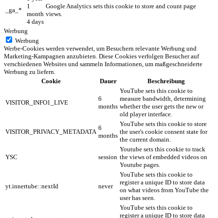
1
Google Analytics sets this cookie to store and count page
_ga_*
month
views.
4 days
Werbung
Werbung
Werbe-Cookies werden verwendet, um Besuchern relevante Werbung und
Marketing-Kampagnen anzubieten. Diese Cookies verfolgen Besucher auf
verschiedenen Websites und sammeln Informationen, um maßgeschneiderte
Werbung zu liefern.
Cookie
Dauer
Beschreibung
YouTube sets this cookie to
6
measure bandwidth, determining
VISITOR_INFO1_LIVE
months
whether the user gets the new or
old player interface.
YouTube sets this cookie to store
6
VISITOR_PRIVACY_METADATA
the user's cookie consent state for
months
the current domain.
Youtube sets this cookie to track
YSC
session
the views of embedded videos on
Youtube pages.
YouTube sets this cookie to
register a unique ID to store data
yt.innertube::nextId
never
on what videos from YouTube the
user has seen.
YouTube sets this cookie to
register a unique ID to store data