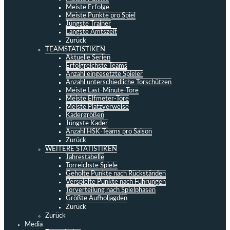
Meiste Erfolge
Meiste Punkte pro Spiel
Jüngste Trainer
Längste Amtszeit
Zurück
TEAMSTATISTIKEN
Aktuelle Serien
Erfolgreichste Teams
Anzahl eingesetzte Spieler
Anzahl unterschiedliche Torschützen
Meiste Last-Minute-Tore
Meiste Elfmeter-Tore
Meiste Platzverweise
Kadergrößen
Jüngste Kader
Anzahl HSK-Teams pro Saison
Zurück
WEITERE STATISTIKEN
Jahrestabelle
Torreichste Spiele
Geholte Punkte nach Rückständen
Verspielte Punkte nach Führungen
Torverteilung nach Spielphasen
Größte Aufholjagden
Zurück
Zurück
Media