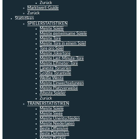
Zurück
Marktwert-Guide
Zurück
Statistiken
SPIELERSTATISTIKEN
Meiste Spiele
Meiste gemeinsame Spiele
Meiste Tore
Meiste Tore in einem Spiel
Tore pro Spiel
Meiste Jokertore
Meiste Last-Minute-Tore
Meiste Elfmeter-Tore
Längste Torserien
Größte Toranteile
Weiße Weste
Meiste Einwechselungen
Meiste Platzverweise
Älteste Spieler
Zurück
TRAINERSTATISTIKEN
Meiste Spiele
Meiste Siege
Meiste Unentschieden
Meiste Niederlagen
Beste Offensive
Beste Defensive
Meiste Punkte