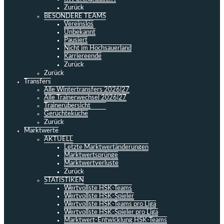
Zurück
BESONDERE TEAMS
Vereinslos
Unbekannt
Pausiert
Nicht im Hochsauerland
Karriereende
Zurück
Zurück
Transfers
Alle Wintertransfers 2026|27
Alle Trainerwechsel 2026|27
Trainerübersicht
Gerüchteküche
Zurück
Marktwerte
AKTUELL
Letzte Marktwertänderungen
Marktwertsprünge
Marktwertverluste
Zurück
STATISTIKEN
Wertvollste HSK-Teams
Wertvollste HSK-Spieler
Wertvollste HSK-Teams pro Liga
Wertvollste HSK-Spieler pro Liga
Marktwert-Entwicklung HSK-Teams