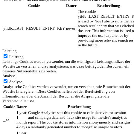
Cookie
Dauer
Beschreibung
The cookie
ytidb::LAST_RESULT_ENTRY_
is used by YouTube to store the las
search result entry that was clicke
ytidb::LAST_RESULT_ENTRY_KEY
never
the user. This information is used t
improve the user experience by
providing more relevant search res
in the future.
Leistung
Leistung
Leistungs-Cookies werden verwendet, um die wichtigsten Leistungsindizes der
Website zu verstehen und zu analysieren, was dazu beiträgt, den Besuchern ein
besseres Nutzererlebnis zu bieten.
Analyse
Analyse
Analytische Cookies werden verwendet, um zu verstehen, wie Besucher mit der
Website interagieren. Diese Cookies helfen bei der Bereitstellung von
Informationen über die Anzahl der Besucher, die Absprungrate, die
Verkehrsquelle usw.
Cookie
Dauer
Beschreibung
1 year
Google Analytics sets this cookie to calculate visitor, session
1
and campaign data and track site usage for the site's analytics
_ga
month
report. The cookie stores information anonymously and assigns
4 days
a randomly generated number to recognise unique visitors.
1 year