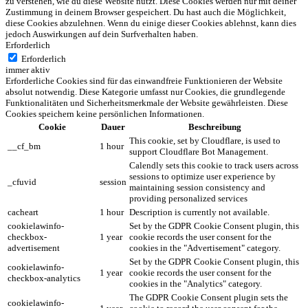
zu verstehen, wie du diese Website nutzt. Diese Cookies werden nur mit deiner
Zustimmung in deinem Browser gespeichert. Du hast auch die Möglichkeit,
diese Cookies abzulehnen. Wenn du einige dieser Cookies ablehnst, kann dies
jedoch Auswirkungen auf dein Surfverhalten haben.
Erforderlich
Erforderlich
immer aktiv
Erforderliche Cookies sind für das einwandfreie Funktionieren der Website
absolut notwendig. Diese Kategorie umfasst nur Cookies, die grundlegende
Funktionalitäten und Sicherheitsmerkmale der Website gewährleisten. Diese
Cookies speichern keine persönlichen Informationen.
Cookie
Dauer
Beschreibung
This cookie, set by Cloudflare, is used to
__cf_bm
1 hour
support Cloudflare Bot Management.
Calendly sets this cookie to track users across
sessions to optimize user experience by
_cfuvid
session
maintaining session consistency and
providing personalized services
cacheart
1 hour
Description is currently not available.
cookielawinfo-
Set by the GDPR Cookie Consent plugin, this
checkbox-
1 year
cookie records the user consent for the
advertisement
cookies in the "Advertisement" category.
Set by the GDPR Cookie Consent plugin, this
cookielawinfo-
1 year
cookie records the user consent for the
checkbox-analytics
cookies in the "Analytics" category.
The GDPR Cookie Consent plugin sets the
cookielawinfo-