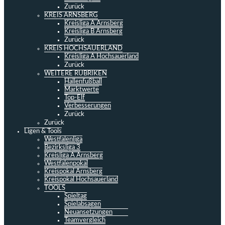
Zurück
KREIS ARNSBERG
Kreisliga A Arnsberg
Kreisliga B Arnsberg
Zurück
KREIS HOCHSAUERLAND
Kreisliga A Hochsauerland
Zurück
WEITERE RUBRIKEN
Hallenfußball
Marktwerte
Top-Elf
Verbesserungen
Zurück
Zurück
Ligen & Tools
Westfalenliga
Bezirksliga 3
Kreisliga A Arnsberg
Westfalenpokal
Kreispokal Arnsberg
Kreispokal Hochsauerland
TOOLS
Spieltag
Spielabsagen
Neuansetzungen
Teamvergleich