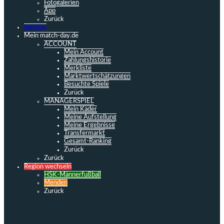
Fotogalerien
App
Zurück
Spieltag
Mein match-day.de
ACCOUNT
Mein Account
Zahlungshistorie
Merkliste
Marktwertschätzungen
Besuchte Spiele
Zurück
MANAGERSPIEL
Mein Kader
Meine Aufstellung
Meine Ergebnisse
Transfermarkt
Gesamt-Ranking
Zurück
Zurück
Region wechseln
HSK-Männerfußball
Menden
Zurück