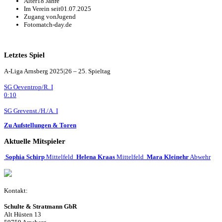
Alter
18 Jahre
Im Verein seit
01.07.2025
Zugang von
Jugend
Foto
match-day.de
Letztes Spiel
A-Liga Arnsberg 2025|26 – 25. Spieltag
SG Oeventrop/R. I
0:10
SG Grevenst./H./A. I
Zu Aufstellungen & Toren
Aktuelle Mitspieler
Sophia Schirp
Mittelfeld
Helena Kraas
Mittelfeld
Mara Kleinehr
Abwehr
Kontakt:
Schulte & Stratmann GbR
Alt Hüsten 13