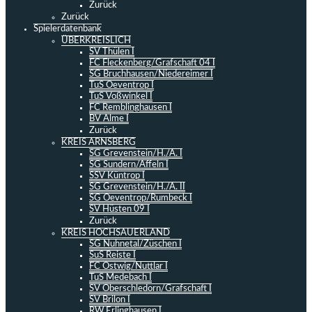
Zurück
Zurück
Spielerdatenbank
ÜBERKREISLICH
SV Thülen I
FC Fleckenberg/Grafschaft 04 I
SG Bruchhausen/Niedereimer I
TuS Oeventrop I
TuS Voßwinkel I
FC Remblinghausen I
BV Alme I
Zurück
KREIS ARNSBERG
SG Grevenstein/H./A. I
SG Sundern/Affeln I
SSV Küntrop I
SG Grevenstein/H./A. II
SG Oeventrop/Rumbeck I
SV Hüsten 09 I
Zurück
KREIS HOCHSAUERLAND
SG Nuhnetal/Züschen I
SuS Reiste I
FC Ostwig/Nuttlar I
TuS Medebach I
SV Oberschledorn/Grafschaft I
SV Brilon I
RW Erlinghausen I