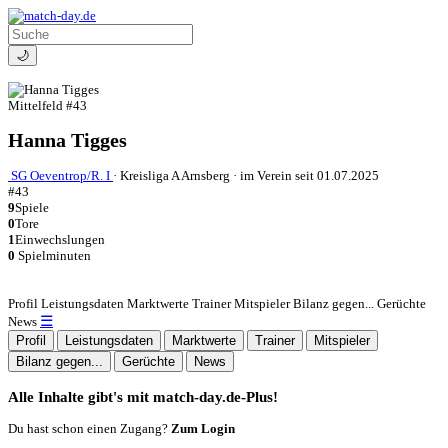
🌙
Mittelfeld
#43
Hanna Tigges
SG Oeventrop/R. I
·
Kreisliga A Arnsberg
·
im Verein seit 01.07.2025
#43
9
Spiele
0
Tore
1
Einwechslungen
0
Spielminuten
Profil
Leistungsdaten
Marktwerte
Trainer
Mitspieler
Bilanz gegen...
Gerüchte
☰
News
Profil
Leistungsdaten
Marktwerte
Trainer
Mitspieler
Bilanz gegen...
Gerüchte
News
Alle Inhalte gibt's mit match-day.de-Plus!
Du hast schon einen Zugang?
Zum Login