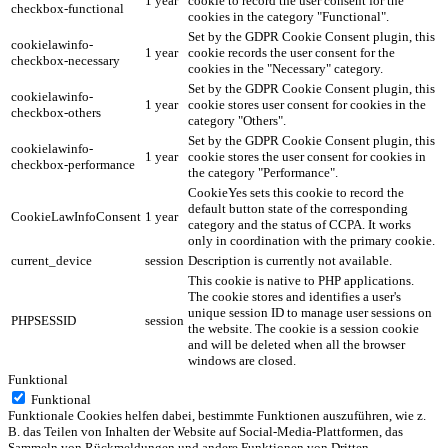
1 year
cookie to record the user consent for the
checkbox-functional
cookies in the category "Functional".
Set by the GDPR Cookie Consent plugin, this
cookielawinfo-
1 year
cookie records the user consent for the
checkbox-necessary
cookies in the "Necessary" category.
Set by the GDPR Cookie Consent plugin, this
cookielawinfo-
1 year
cookie stores user consent for cookies in the
checkbox-others
category "Others".
Set by the GDPR Cookie Consent plugin, this
cookielawinfo-
1 year
cookie stores the user consent for cookies in
checkbox-performance
the category "Performance".
CookieYes sets this cookie to record the
default button state of the corresponding
CookieLawInfoConsent
1 year
category and the status of CCPA. It works
only in coordination with the primary cookie.
current_device
session
Description is currently not available.
This cookie is native to PHP applications.
The cookie stores and identifies a user's
unique session ID to manage user sessions on
PHPSESSID
session
the website. The cookie is a session cookie
and will be deleted when all the browser
windows are closed.
Funktional
Funktional
Funktionale Cookies helfen dabei, bestimmte Funktionen auszuführen, wie z.
B. das Teilen von Inhalten der Website auf Social-Media-Plattformen, das
Sammeln von Rückmeldungen und andere Funktionen von Dritten.