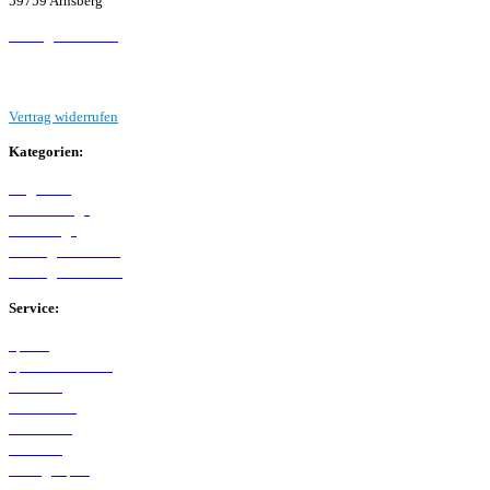
59759 Arnsberg
Beitrag einreichen
Vertrag widerrufen
Kategorien:
Allgemein
Westfalenliga
Bezirksliga
Kreisliga A Arnsberg
Kreisliga B Arnsberg
Service:
Spieltag
Spielerdatenbank
Transfers
Marktwerte
Statistiken
Gerüchte
Managerspiel