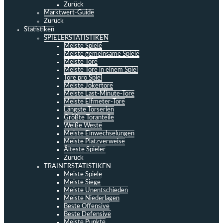
Zurück
Marktwert-Guide
Zurück
Statistiken
SPIELERSTATISTIKEN
Meiste Spiele
Meiste gemeinsame Spiele
Meiste Tore
Meiste Tore in einem Spiel
Tore pro Spiel
Meiste Jokertore
Meiste Last-Minute-Tore
Meiste Elfmeter-Tore
Längste Torserien
Größte Toranteile
Weiße Weste
Meiste Einwechselungen
Meiste Platzverweise
Älteste Spieler
Zurück
TRAINERSTATISTIKEN
Meiste Spiele
Meiste Siege
Meiste Unentschieden
Meiste Niederlagen
Beste Offensive
Beste Defensive
Meiste Punkte