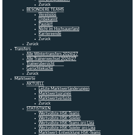
Zurück
BESONDERE TEAMS
Vereinslos
Unbekannt
Pausiert
Nicht im Hochsauerland
Karriereende
Zurück
Zurück
Transfers
Alle Wintertransfers 2026|27
Alle Trainerwechsel 2026|27
Trainerübersicht
Gerüchteküche
Zurück
Marktwerte
AKTUELL
Letzte Marktwertänderungen
Marktwertsprünge
Marktwertverluste
Zurück
STATISTIKEN
Wertvollste HSK-Teams
Wertvollste HSK-Spieler
Wertvollste HSK-Teams pro Liga
Wertvollste HSK-Spieler pro Liga
Marktwert-Entwicklung HSK-Teams