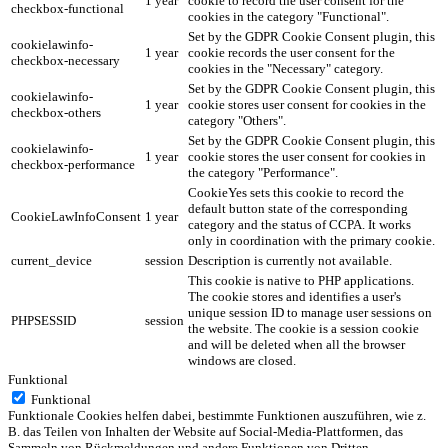
1 year
cookie to record the user consent for the
checkbox-functional
cookies in the category "Functional".
Set by the GDPR Cookie Consent plugin, this
cookielawinfo-
1 year
cookie records the user consent for the
checkbox-necessary
cookies in the "Necessary" category.
Set by the GDPR Cookie Consent plugin, this
cookielawinfo-
1 year
cookie stores user consent for cookies in the
checkbox-others
category "Others".
Set by the GDPR Cookie Consent plugin, this
cookielawinfo-
1 year
cookie stores the user consent for cookies in
checkbox-performance
the category "Performance".
CookieYes sets this cookie to record the
default button state of the corresponding
CookieLawInfoConsent
1 year
category and the status of CCPA. It works
only in coordination with the primary cookie.
current_device
session
Description is currently not available.
This cookie is native to PHP applications.
The cookie stores and identifies a user's
unique session ID to manage user sessions on
PHPSESSID
session
the website. The cookie is a session cookie
and will be deleted when all the browser
windows are closed.
Funktional
Funktional
Funktionale Cookies helfen dabei, bestimmte Funktionen auszuführen, wie z.
B. das Teilen von Inhalten der Website auf Social-Media-Plattformen, das
Sammeln von Rückmeldungen und andere Funktionen von Dritten.