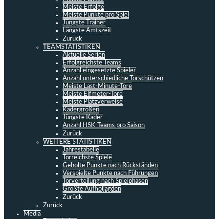
Meiste Erfolge
Meiste Punkte pro Spiel
Jüngste Trainer
Längste Amtszeit
Zurück
TEAMSTATISTIKEN
Aktuelle Serien
Erfolgreichste Teams
Anzahl eingesetzte Spieler
Anzahl unterschiedliche Torschützen
Meiste Last-Minute-Tore
Meiste Elfmeter-Tore
Meiste Platzverweise
Kadergrößen
Jüngste Kader
Anzahl HSK-Teams pro Saison
Zurück
WEITERE STATISTIKEN
Jahrestabelle
Torreichste Spiele
Geholte Punkte nach Rückständen
Verspielte Punkte nach Führungen
Torverteilung nach Spielphasen
Größte Aufholjagden
Zurück
Zurück
Media