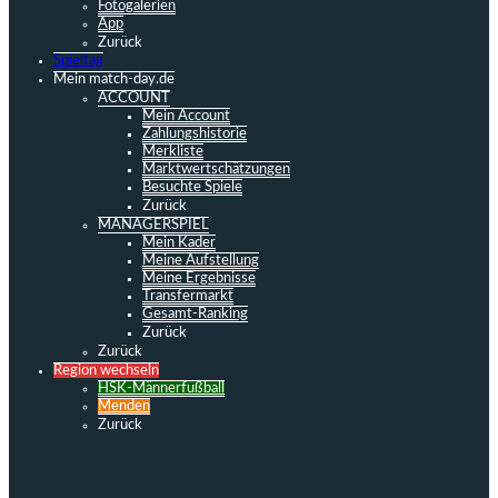
Fotogalerien
App
Zurück
Spieltag
Mein match-day.de
ACCOUNT
Mein Account
Zahlungshistorie
Merkliste
Marktwertschätzungen
Besuchte Spiele
Zurück
MANAGERSPIEL
Mein Kader
Meine Aufstellung
Meine Ergebnisse
Transfermarkt
Gesamt-Ranking
Zurück
Zurück
Region wechseln
HSK-Männerfußball
Menden
Zurück