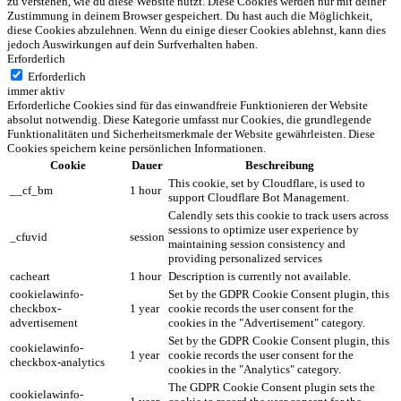
zu verstehen, wie du diese Website nutzt. Diese Cookies werden nur mit deiner
Zustimmung in deinem Browser gespeichert. Du hast auch die Möglichkeit,
diese Cookies abzulehnen. Wenn du einige dieser Cookies ablehnst, kann dies
jedoch Auswirkungen auf dein Surfverhalten haben.
Erforderlich
Erforderlich
immer aktiv
Erforderliche Cookies sind für das einwandfreie Funktionieren der Website
absolut notwendig. Diese Kategorie umfasst nur Cookies, die grundlegende
Funktionalitäten und Sicherheitsmerkmale der Website gewährleisten. Diese
Cookies speichern keine persönlichen Informationen.
Cookie
Dauer
Beschreibung
This cookie, set by Cloudflare, is used to
__cf_bm
1 hour
support Cloudflare Bot Management.
Calendly sets this cookie to track users across
sessions to optimize user experience by
_cfuvid
session
maintaining session consistency and
providing personalized services
cacheart
1 hour
Description is currently not available.
cookielawinfo-
Set by the GDPR Cookie Consent plugin, this
checkbox-
1 year
cookie records the user consent for the
advertisement
cookies in the "Advertisement" category.
Set by the GDPR Cookie Consent plugin, this
cookielawinfo-
1 year
cookie records the user consent for the
checkbox-analytics
cookies in the "Analytics" category.
The GDPR Cookie Consent plugin sets the
cookielawinfo-