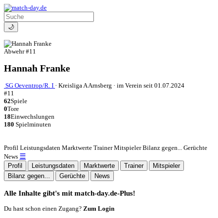
🌙
Abwehr
#11
Hannah Franke
SG Oeventrop/R. I
·
Kreisliga A Arnsberg
·
im Verein seit 01.07.2024
#11
62
Spiele
0
Tore
18
Einwechslungen
180
Spielminuten
Profil
Leistungsdaten
Marktwerte
Trainer
Mitspieler
Bilanz gegen...
Gerüchte
☰
News
Profil
Leistungsdaten
Marktwerte
Trainer
Mitspieler
Bilanz gegen...
Gerüchte
News
Alle Inhalte gibt's mit match-day.de-Plus!
Du hast schon einen Zugang?
Zum Login