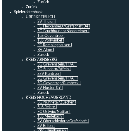
Zurück
Zurück
Spielerdatenbank
ÜBERKREISLICH
SV Thülen I
FC Fleckenberg/Grafschaft 04 I
SG Bruchhausen/Niedereimer I
TuS Oeventrop I
TuS Voßwinkel I
FC Remblinghausen I
BV Alme I
Zurück
KREIS ARNSBERG
SG Grevenstein/H./A. I
SG Sundern/Affeln I
SSV Küntrop I
SG Grevenstein/H./A. II
SG Oeventrop/Rumbeck I
SV Hüsten 09 I
Zurück
KREIS HOCHSAUERLAND
SG Nuhnetal/Züschen I
SuS Reiste I
FC Ostwig/Nuttlar I
TuS Medebach I
SV Oberschledorn/Grafschaft I
SV Brilon I
RW Erlinghausen I