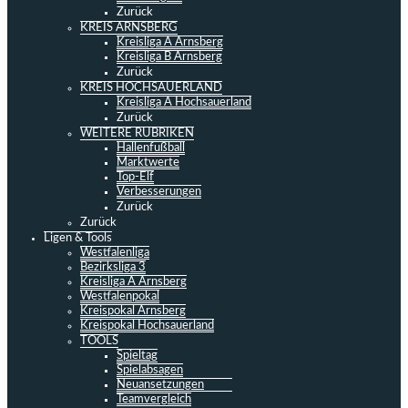
Zurück
KREIS ARNSBERG
Kreisliga A Arnsberg
Kreisliga B Arnsberg
Zurück
KREIS HOCHSAUERLAND
Kreisliga A Hochsauerland
Zurück
WEITERE RUBRIKEN
Hallenfußball
Marktwerte
Top-Elf
Verbesserungen
Zurück
Zurück
Ligen & Tools
Westfalenliga
Bezirksliga 3
Kreisliga A Arnsberg
Westfalenpokal
Kreispokal Arnsberg
Kreispokal Hochsauerland
TOOLS
Spieltag
Spielabsagen
Neuansetzungen
Teamvergleich