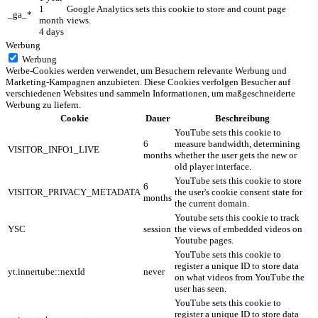
1
Google Analytics sets this cookie to store and count page
_ga_*
month
views.
4 days
Werbung
Werbung
Werbe-Cookies werden verwendet, um Besuchern relevante Werbung und
Marketing-Kampagnen anzubieten. Diese Cookies verfolgen Besucher auf
verschiedenen Websites und sammeln Informationen, um maßgeschneiderte
Werbung zu liefern.
Cookie
Dauer
Beschreibung
YouTube sets this cookie to
6
measure bandwidth, determining
VISITOR_INFO1_LIVE
months
whether the user gets the new or
old player interface.
YouTube sets this cookie to store
6
VISITOR_PRIVACY_METADATA
the user's cookie consent state for
months
the current domain.
Youtube sets this cookie to track
YSC
session
the views of embedded videos on
Youtube pages.
YouTube sets this cookie to
register a unique ID to store data
yt.innertube::nextId
never
on what videos from YouTube the
user has seen.
YouTube sets this cookie to
register a unique ID to store data