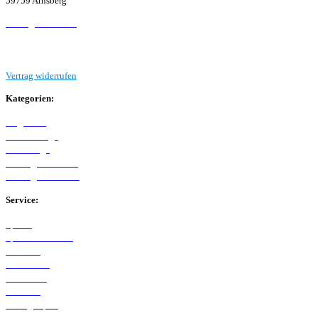
59759 Arnsberg
Beitrag einreichen
Vertrag widerrufen
Kategorien:
Allgemein
Westfalenliga
Bezirksliga
Kreisliga A Arnsberg
Kreisliga B Arnsberg
Service:
Spieltag
Spielerdatenbank
Transfers
Marktwerte
Statistiken
Gerüchte
Managerspiel