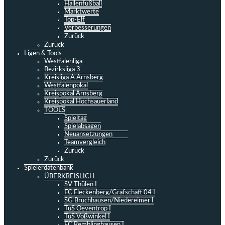
Hallenfußball
Marktwerte
Top-Elf
Verbesserungen
Zurück
Zurück
Ligen & Tools
Westfalenliga
Bezirksliga 3
Kreisliga A Arnsberg
Westfalenpokal
Kreispokal Arnsberg
Kreispokal Hochsauerland
TOOLS
Spieltag
Spielabsagen
Neuansetzungen
Teamvergleich
Zurück
Zurück
Spielerdatenbank
ÜBERKREISLICH
SV Thülen I
FC Fleckenberg/Grafschaft 04 I
SG Bruchhausen/Niedereimer I
TuS Oeventrop I
TuS Voßwinkel I
FC Remblinghausen I