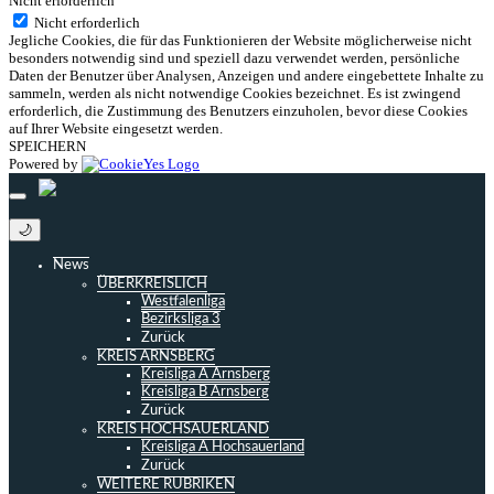
Nicht erforderlich
Nicht erforderlich
Jegliche Cookies, die für das Funktionieren der Website möglicherweise nicht
besonders notwendig sind und speziell dazu verwendet werden, persönliche
Daten der Benutzer über Analysen, Anzeigen und andere eingebettete Inhalte zu
sammeln, werden als nicht notwendige Cookies bezeichnet. Es ist zwingend
erforderlich, die Zustimmung des Benutzers einzuholen, bevor diese Cookies
auf Ihrer Website eingesetzt werden.
SPEICHERN
Powered by
🌙
News
ÜBERKREISLICH
Westfalenliga
Bezirksliga 3
Zurück
KREIS ARNSBERG
Kreisliga A Arnsberg
Kreisliga B Arnsberg
Zurück
KREIS HOCHSAUERLAND
Kreisliga A Hochsauerland
Zurück
WEITERE RUBRIKEN