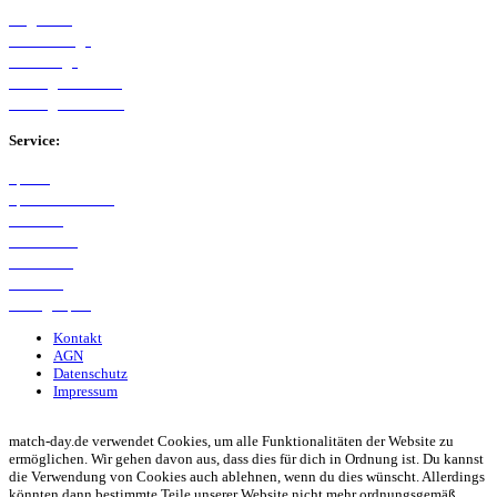
Allgemein
Westfalenliga
Bezirksliga
Kreisliga A Arnsberg
Kreisliga B Arnsberg
Service:
Spieltag
Spielerdatenbank
Transfers
Marktwerte
Statistiken
Gerüchte
Managerspiel
Kontakt
AGN
Datenschutz
Impressum
© 2013 - 2026 match-day.de | Die aktuellsten News des Sauerlandfußballs
match-day.de verwendet Cookies, um alle Funktionalitäten der Website zu
ermöglichen. Wir gehen davon aus, dass dies für dich in Ordnung ist. Du kannst
die Verwendung von Cookies auch ablehnen, wenn du dies wünscht. Allerdings
könnten dann bestimmte Teile unserer Website nicht mehr ordnungsgemäß