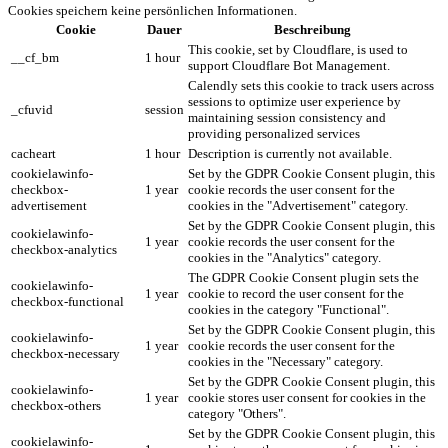
Cookies speichern keine persönlichen Informationen.
Cookie
Dauer
Beschreibung
This cookie, set by Cloudflare, is used to
__cf_bm
1 hour
support Cloudflare Bot Management.
Calendly sets this cookie to track users across
sessions to optimize user experience by
_cfuvid
session
maintaining session consistency and
providing personalized services
cacheart
1 hour
Description is currently not available.
cookielawinfo-
Set by the GDPR Cookie Consent plugin, this
checkbox-
1 year
cookie records the user consent for the
advertisement
cookies in the "Advertisement" category.
Set by the GDPR Cookie Consent plugin, this
cookielawinfo-
1 year
cookie records the user consent for the
checkbox-analytics
cookies in the "Analytics" category.
The GDPR Cookie Consent plugin sets the
cookielawinfo-
1 year
cookie to record the user consent for the
checkbox-functional
cookies in the category "Functional".
Set by the GDPR Cookie Consent plugin, this
cookielawinfo-
1 year
cookie records the user consent for the
checkbox-necessary
cookies in the "Necessary" category.
Set by the GDPR Cookie Consent plugin, this
cookielawinfo-
1 year
cookie stores user consent for cookies in the
checkbox-others
category "Others".
Set by the GDPR Cookie Consent plugin, this
cookielawinfo-