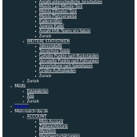
Anzahl unterschiedliche Torschützen
Meiste Last-Minute-Tore
Meiste Elfmeter-Tore
Meiste Platzverweise
Kadergrößen
Jüngste Kader
Anzahl HSK-Teams pro Saison
Zurück
WEITERE STATISTIKEN
Jahrestabelle
Torreichste Spiele
Geholte Punkte nach Rückständen
Verspielte Punkte nach Führungen
Torverteilung nach Spielphasen
Größte Aufholjagden
Zurück
Zurück
Media
Fotogalerien
App
Zurück
Spieltag
Mein match-day.de
ACCOUNT
Mein Account
Zahlungshistorie
Merkliste
Marktwertschätzungen