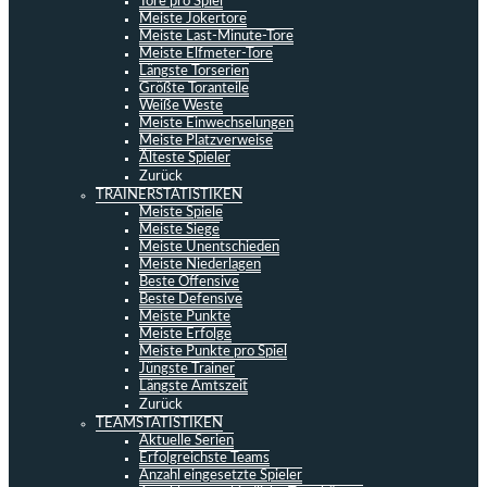
Tore pro Spiel
Meiste Jokertore
Meiste Last-Minute-Tore
Meiste Elfmeter-Tore
Längste Torserien
Größte Toranteile
Weiße Weste
Meiste Einwechselungen
Meiste Platzverweise
Älteste Spieler
Zurück
TRAINERSTATISTIKEN
Meiste Spiele
Meiste Siege
Meiste Unentschieden
Meiste Niederlagen
Beste Offensive
Beste Defensive
Meiste Punkte
Meiste Erfolge
Meiste Punkte pro Spiel
Jüngste Trainer
Längste Amtszeit
Zurück
TEAMSTATISTIKEN
Aktuelle Serien
Erfolgreichste Teams
Anzahl eingesetzte Spieler