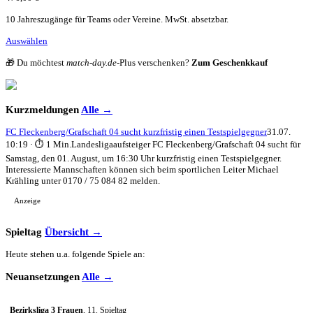
10 Jahreszugänge für Teams oder Vereine. MwSt. absetzbar.
Auswählen
🎁 Du möchtest
match-day.de
-Plus verschenken?
Zum Geschenkkauf
Kurzmeldungen
Alle →
FC Fleckenberg/Grafschaft 04 sucht kurzfristig einen Testspielgegner
31.07.
10:19 · ⏱ 1 Min.
Landesligaaufsteiger FC Fleckenberg/Grafschaft 04 sucht für
Samstag, den 01. August, um 16:30 Uhr kurzfristig einen Testspielgegner.
Interessierte Mannschaften können sich beim sportlichen Leiter Michael
Krähling unter 0170 / 75 084 82 melden.
Anzeige
Spieltag
Übersicht →
Heute stehen u.a. folgende Spiele an:
Neuansetzungen
Alle →
Bezirksliga 3 Frauen
, 11. Spieltag