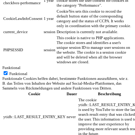
1 year
cookie stores the user consent for cookies in
checkbox-performance
the category "Performance".
CookieYes sets this cookie to record the
default button state of the corresponding
CookieLawInfoConsent
1 year
category and the status of CCPA. It works
only in coordination with the primary cookie.
current_device
session
Description is currently not available.
This cookie is native to PHP applications.
The cookie stores and identifies a user's
unique session ID to manage user sessions on
PHPSESSID
session
the website. The cookie is a session cookie
and will be deleted when all the browser
windows are closed.
Funktional
Funktional
Funktionale Cookies helfen dabei, bestimmte Funktionen auszuführen, wie z.
B. das Teilen von Inhalten der Website auf Social-Media-Plattformen, das
Sammeln von Rückmeldungen und andere Funktionen von Dritten.
Cookie
Dauer
Beschreibung
The cookie
ytidb::LAST_RESULT_ENTRY_
is used by YouTube to store the las
search result entry that was clicke
ytidb::LAST_RESULT_ENTRY_KEY
never
the user. This information is used t
improve the user experience by
providing more relevant search res
in the future.