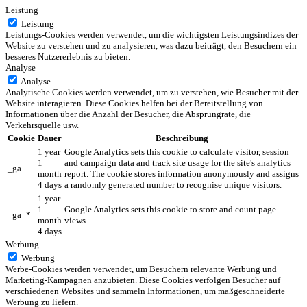
Leistung
Leistung
Leistungs-Cookies werden verwendet, um die wichtigsten Leistungsindizes der
Website zu verstehen und zu analysieren, was dazu beiträgt, den Besuchern ein
besseres Nutzererlebnis zu bieten.
Analyse
Analyse
Analytische Cookies werden verwendet, um zu verstehen, wie Besucher mit der
Website interagieren. Diese Cookies helfen bei der Bereitstellung von
Informationen über die Anzahl der Besucher, die Absprungrate, die
Verkehrsquelle usw.
Cookie
Dauer
Beschreibung
1 year
Google Analytics sets this cookie to calculate visitor, session
1
and campaign data and track site usage for the site's analytics
_ga
month
report. The cookie stores information anonymously and assigns
4 days
a randomly generated number to recognise unique visitors.
1 year
1
Google Analytics sets this cookie to store and count page
_ga_*
month
views.
4 days
Werbung
Werbung
Werbe-Cookies werden verwendet, um Besuchern relevante Werbung und
Marketing-Kampagnen anzubieten. Diese Cookies verfolgen Besucher auf
verschiedenen Websites und sammeln Informationen, um maßgeschneiderte
Werbung zu liefern.