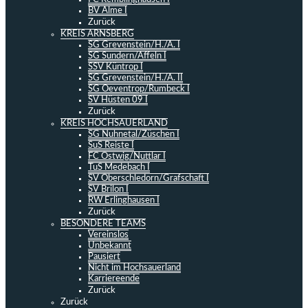
BV Alme I
Zurück
KREIS ARNSBERG
SG Grevenstein/H./A. I
SG Sundern/Affeln I
SSV Küntrop I
SG Grevenstein/H./A. II
SG Oeventrop/Rumbeck I
SV Hüsten 09 I
Zurück
KREIS HOCHSAUERLAND
SG Nuhnetal/Züschen I
SuS Reiste I
FC Ostwig/Nuttlar I
TuS Medebach I
SV Oberschledorn/Grafschaft I
SV Brilon I
RW Erlinghausen I
Zurück
BESONDERE TEAMS
Vereinslos
Unbekannt
Pausiert
Nicht im Hochsauerland
Karriereende
Zurück
Zurück