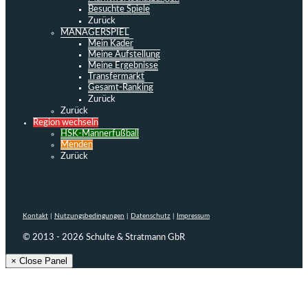
Besuchte Spiele
Zurück
MANAGERSPIEL
Mein Kader
Meine Aufstellung
Meine Ergebnisse
Transfermarkt
Gesamt-Ranking
Zurück
Zurück
Region wechseln
HSK-Männerfußball
Menden
Zurück
Kontakt
|
Nutzungsbedingungen
|
Datenschutz
|
Impressum
© 2013 - 2026 Schulte & Stratmann GbR
× Close Panel