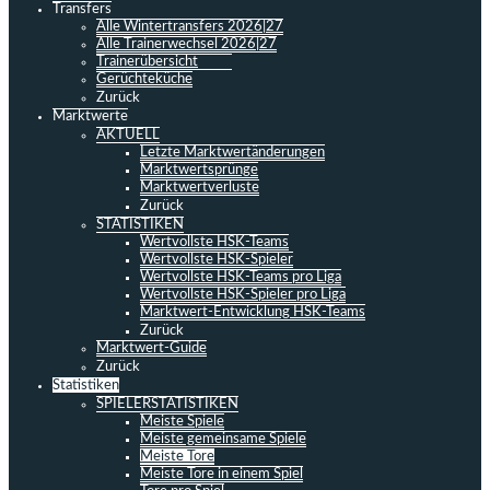
Transfers
Alle Wintertransfers 2026|27
Alle Trainerwechsel 2026|27
Trainerübersicht
Gerüchteküche
Zurück
Marktwerte
AKTUELL
Letzte Marktwertänderungen
Marktwertsprünge
Marktwertverluste
Zurück
STATISTIKEN
Wertvollste HSK-Teams
Wertvollste HSK-Spieler
Wertvollste HSK-Teams pro Liga
Wertvollste HSK-Spieler pro Liga
Marktwert-Entwicklung HSK-Teams
Zurück
Marktwert-Guide
Zurück
Statistiken
SPIELERSTATISTIKEN
Meiste Spiele
Meiste gemeinsame Spiele
Meiste Tore
Meiste Tore in einem Spiel