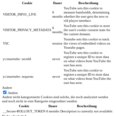
Cookie
Dauer
Beschreibung
YouTube sets this cookie to
6
measure bandwidth, determining
VISITOR_INFO1_LIVE
months
whether the user gets the new or
old player interface.
YouTube sets this cookie to store
6
VISITOR_PRIVACY_METADATA
the user's cookie consent state for
months
the current domain.
Youtube sets this cookie to track
YSC
session
the views of embedded videos on
Youtube pages.
YouTube sets this cookie to
register a unique ID to store data
yt.innertube::nextId
never
on what videos from YouTube the
user has seen.
YouTube sets this cookie to
register a unique ID to store data
yt.innertube::requests
never
on what videos from YouTube the
user has seen.
Andere
Andere
Andere nicht kategorisierte Cookies sind solche, die noch analysiert werden
und noch nicht in eine Kategorie eingeordnet wurden.
Cookie
Dauer
Beschreibung
__Secure-ROLLOUT_TOKEN
6 months
Description is currently not available.