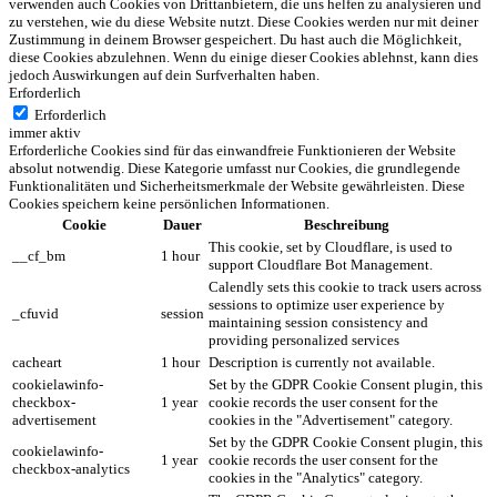
verwenden auch Cookies von Drittanbietern, die uns helfen zu analysieren und
zu verstehen, wie du diese Website nutzt. Diese Cookies werden nur mit deiner
Zustimmung in deinem Browser gespeichert. Du hast auch die Möglichkeit,
diese Cookies abzulehnen. Wenn du einige dieser Cookies ablehnst, kann dies
jedoch Auswirkungen auf dein Surfverhalten haben.
Erforderlich
Erforderlich
immer aktiv
Erforderliche Cookies sind für das einwandfreie Funktionieren der Website
absolut notwendig. Diese Kategorie umfasst nur Cookies, die grundlegende
Funktionalitäten und Sicherheitsmerkmale der Website gewährleisten. Diese
Cookies speichern keine persönlichen Informationen.
Cookie
Dauer
Beschreibung
This cookie, set by Cloudflare, is used to
__cf_bm
1 hour
support Cloudflare Bot Management.
Calendly sets this cookie to track users across
sessions to optimize user experience by
_cfuvid
session
maintaining session consistency and
providing personalized services
cacheart
1 hour
Description is currently not available.
cookielawinfo-
Set by the GDPR Cookie Consent plugin, this
checkbox-
1 year
cookie records the user consent for the
advertisement
cookies in the "Advertisement" category.
Set by the GDPR Cookie Consent plugin, this
cookielawinfo-
1 year
cookie records the user consent for the
checkbox-analytics
cookies in the "Analytics" category.