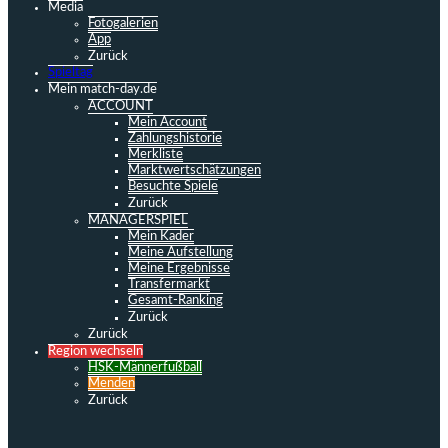
Media
Fotogalerien
App
Zurück
Spieltag
Mein match-day.de
ACCOUNT
Mein Account
Zahlungshistorie
Merkliste
Marktwertschätzungen
Besuchte Spiele
Zurück
MANAGERSPIEL
Mein Kader
Meine Aufstellung
Meine Ergebnisse
Transfermarkt
Gesamt-Ranking
Zurück
Zurück
Region wechseln
HSK-Männerfußball
Menden
Zurück