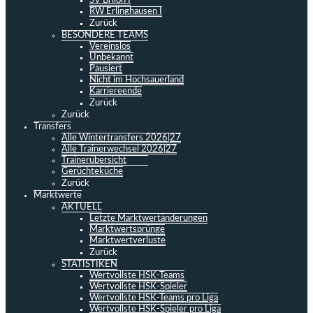
SV Brilon I
RW Erlinghausen I
Zurück
BESONDERE TEAMS
Vereinslos
Unbekannt
Pausiert
Nicht im Hochsauerland
Karriereende
Zurück
Zurück
Transfers
Alle Wintertransfers 2026|27
Alle Trainerwechsel 2026|27
Trainerübersicht
Gerüchteküche
Zurück
Marktwerte
AKTUELL
Letzte Marktwertänderungen
Marktwertsprünge
Marktwertverluste
Zurück
STATISTIKEN
Wertvollste HSK-Teams
Wertvollste HSK-Spieler
Wertvollste HSK-Teams pro Liga
Wertvollste HSK-Spieler pro Liga