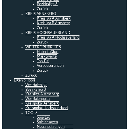
Bezirksliga 3
Zurück
KREIS ARNSBERG
Kreisliga A Arnsberg
Kreisliga B Arnsberg
Zurück
KREIS HOCHSAUERLAND
Kreisliga A Hochsauerland
Zurück
WEITERE RUBRIKEN
Hallenfußball
Marktwerte
Top-Elf
Verbesserungen
Zurück
Zurück
Ligen & Tools
Westfalenliga
Bezirksliga 3
Kreisliga A Arnsberg
Westfalenpokal
Kreispokal Arnsberg
Kreispokal Hochsauerland
TOOLS
Spieltag
Spielabsagen
Neuansetzungen