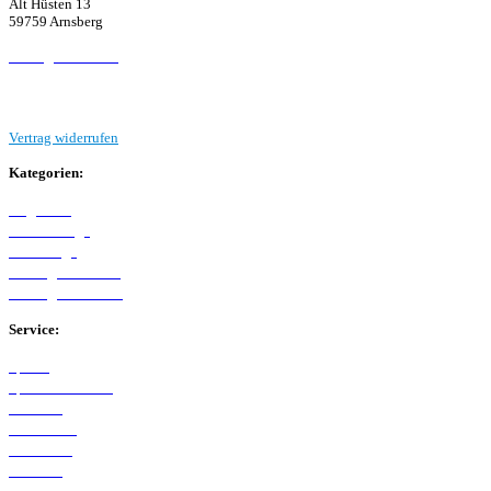
Alt Hüsten 13
59759 Arnsberg
Beitrag einreichen
Vertrag widerrufen
Kategorien:
Allgemein
Westfalenliga
Bezirksliga
Kreisliga A Arnsberg
Kreisliga B Arnsberg
Service:
Spieltag
Spielerdatenbank
Transfers
Marktwerte
Statistiken
Gerüchte