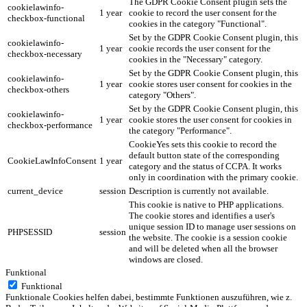
The GDPR Cookie Consent plugin sets the
cookielawinfo-
1 year
cookie to record the user consent for the
checkbox-functional
cookies in the category "Functional".
Set by the GDPR Cookie Consent plugin, this
cookielawinfo-
1 year
cookie records the user consent for the
checkbox-necessary
cookies in the "Necessary" category.
Set by the GDPR Cookie Consent plugin, this
cookielawinfo-
1 year
cookie stores user consent for cookies in the
checkbox-others
category "Others".
Set by the GDPR Cookie Consent plugin, this
cookielawinfo-
1 year
cookie stores the user consent for cookies in
checkbox-performance
the category "Performance".
CookieYes sets this cookie to record the
default button state of the corresponding
CookieLawInfoConsent
1 year
category and the status of CCPA. It works
only in coordination with the primary cookie.
current_device
session
Description is currently not available.
This cookie is native to PHP applications.
The cookie stores and identifies a user's
unique session ID to manage user sessions on
PHPSESSID
session
the website. The cookie is a session cookie
and will be deleted when all the browser
windows are closed.
Funktional
Funktional
Funktionale Cookies helfen dabei, bestimmte Funktionen auszuführen, wie z.