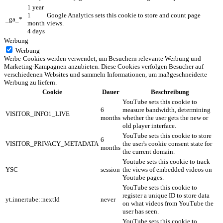
1 year
1
Google Analytics sets this cookie to store and count page
_ga_*
month
views.
4 days
Werbung
Werbung
Werbe-Cookies werden verwendet, um Besuchern relevante Werbung und
Marketing-Kampagnen anzubieten. Diese Cookies verfolgen Besucher auf
verschiedenen Websites und sammeln Informationen, um maßgeschneiderte
Werbung zu liefern.
Cookie
Dauer
Beschreibung
YouTube sets this cookie to
6
measure bandwidth, determining
VISITOR_INFO1_LIVE
months
whether the user gets the new or
old player interface.
YouTube sets this cookie to store
6
VISITOR_PRIVACY_METADATA
the user's cookie consent state for
months
the current domain.
Youtube sets this cookie to track
YSC
session
the views of embedded videos on
Youtube pages.
YouTube sets this cookie to
register a unique ID to store data
yt.innertube::nextId
never
on what videos from YouTube the
user has seen.
YouTube sets this cookie to