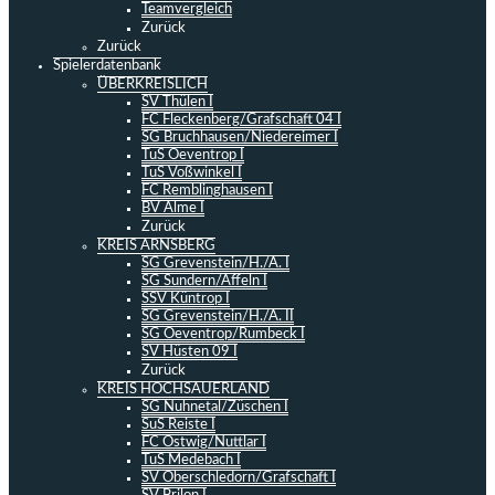
Teamvergleich
Zurück
Zurück
Spielerdatenbank
ÜBERKREISLICH
SV Thülen I
FC Fleckenberg/Grafschaft 04 I
SG Bruchhausen/Niedereimer I
TuS Oeventrop I
TuS Voßwinkel I
FC Remblinghausen I
BV Alme I
Zurück
KREIS ARNSBERG
SG Grevenstein/H./A. I
SG Sundern/Affeln I
SSV Küntrop I
SG Grevenstein/H./A. II
SG Oeventrop/Rumbeck I
SV Hüsten 09 I
Zurück
KREIS HOCHSAUERLAND
SG Nuhnetal/Züschen I
SuS Reiste I
FC Ostwig/Nuttlar I
TuS Medebach I
SV Oberschledorn/Grafschaft I