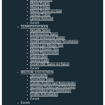
Beste Defensive
Meiste Punkte
Meiste Erfolge
Meiste Punkte pro Spiel
Jüngste Trainer
Längste Amtszeit
Zurück
TEAMSTATISTIKEN
Aktuelle Serien
Erfolgreichste Teams
Anzahl eingesetzte Spieler
Anzahl unterschiedliche Torschützen
Meiste Last-Minute-Tore
Meiste Elfmeter-Tore
Meiste Platzverweise
Kadergrößen
Jüngste Kader
Anzahl HSK-Teams pro Saison
Zurück
WEITERE STATISTIKEN
Jahrestabelle
Torreichste Spiele
Geholte Punkte nach Rückständen
Verspielte Punkte nach Führungen
Torverteilung nach Spielphasen
Größte Aufholjagden
Zurück
Zurück