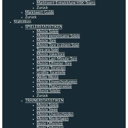
Marktwert-Entwicklung HSK-Teams
Zurück
Marktwert-Guide
Zurück
Statistiken
SPIELERSTATISTIKEN
Meiste Spiele
Meiste gemeinsame Spiele
Meiste Tore
Meiste Tore in einem Spiel
Tore pro Spiel
Meiste Jokertore
Meiste Last-Minute-Tore
Meiste Elfmeter-Tore
Längste Torserien
Größte Toranteile
Weiße Weste
Meiste Einwechselungen
Meiste Platzverweise
Älteste Spieler
Zurück
TRAINERSTATISTIKEN
Meiste Spiele
Meiste Siege
Meiste Unentschieden
Meiste Niederlagen
Beste Offensive