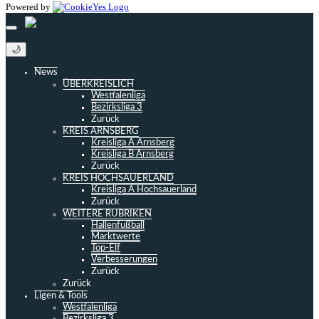
Powered by
🌙
News
ÜBERKREISLICH
Westfalenliga
Bezirksliga 3
Zurück
KREIS ARNSBERG
Kreisliga A Arnsberg
Kreisliga B Arnsberg
Zurück
KREIS HOCHSAUERLAND
Kreisliga A Hochsauerland
Zurück
WEITERE RUBRIKEN
Hallenfußball
Marktwerte
Top-Elf
Verbesserungen
Zurück
Zurück
Ligen & Tools
Westfalenliga
Bezirksliga 3