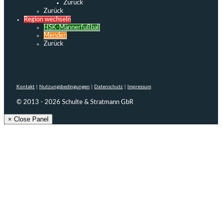
Zurück
Zurück
Region wechseln
HSK-Männerfußball
Menden
Zurück
Kontakt
|
Nutzungsbedingungen
|
Datenschutz
|
Impressum
© 2013 - 2026 Schulte & Stratmann GbR
× Close Panel