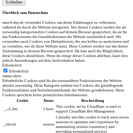
Schließen
Überblick zum Datenschutz
match-day.de
verwendet Cookies, um deine Erfahrungen zu verbessern,
während du durch die Website navigieren. Von diesen Cookies werden die als
notwendig kategorisierten Cookies auf deinem Browser gespeichert, da sie für
das Funktionieren der Grundfunktionen der Website unerlässlich sind. Wir
verwenden auch Cookies von Drittanbietern, die uns helfen zu analysieren und
zu verstehen, wie du diese Website nutzt. Diese Cookies werden nur mit deiner
Zustimmung in deinem Browser gespeichert. Du hast auch die Möglichkeit,
diese Cookies abzulehnen. Wenn du einige dieser Cookies ablehnst, kann dies
jedoch Auswirkungen auf dein Surfverhalten haben.
Erforderlich
Erforderlich
immer aktiv
Erforderliche Cookies sind für das einwandfreie Funktionieren der Website
absolut notwendig. Diese Kategorie umfasst nur Cookies, die grundlegende
Funktionalitäten und Sicherheitsmerkmale der Website gewährleisten. Diese
Cookies speichern keine persönlichen Informationen.
Cookie
Dauer
Beschreibung
This cookie, set by Cloudflare, is used to
__cf_bm
1 hour
support Cloudflare Bot Management.
Calendly sets this cookie to track users across
sessions to optimize user experience by
_cfuvid
session
maintaining session consistency and
providing personalized services