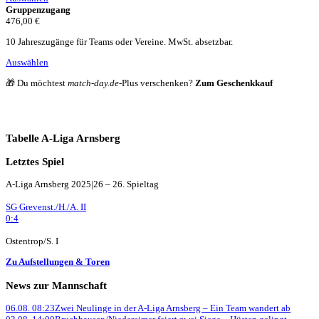
Gruppenzugang
476,00 €
10 Jahreszugänge für Teams oder Vereine. MwSt. absetzbar.
Auswählen
🎁 Du möchtest
match-day.de
-Plus verschenken?
Zum Geschenkkauf
Tabelle A-Liga Arnsberg
Letztes Spiel
A-Liga Arnsberg 2025|26 – 26. Spieltag
SG Grevenst./H./A. II
0:4
Ostentrop/S. I
Zu Aufstellungen & Toren
News zur Mannschaft
06.08. 08:23
Zwei Neulinge in der A-Liga Arnsberg – Ein Team wandert ab