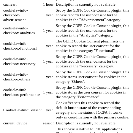
cacheart
1 hour
Description is currently not available.
cookielawinfo-
Set by the GDPR Cookie Consent plugin, this
checkbox-
1 year
cookie records the user consent for the
advertisement
cookies in the "Advertisement" category.
Set by the GDPR Cookie Consent plugin, this
cookielawinfo-
1 year
cookie records the user consent for the
checkbox-analytics
cookies in the "Analytics" category.
The GDPR Cookie Consent plugin sets the
cookielawinfo-
1 year
cookie to record the user consent for the
checkbox-functional
cookies in the category "Functional".
Set by the GDPR Cookie Consent plugin, this
cookielawinfo-
1 year
cookie records the user consent for the
checkbox-necessary
cookies in the "Necessary" category.
Set by the GDPR Cookie Consent plugin, this
cookielawinfo-
1 year
cookie stores user consent for cookies in the
checkbox-others
category "Others".
Set by the GDPR Cookie Consent plugin, this
cookielawinfo-
1 year
cookie stores the user consent for cookies in
checkbox-performance
the category "Performance".
CookieYes sets this cookie to record the
default button state of the corresponding
CookieLawInfoConsent
1 year
category and the status of CCPA. It works
only in coordination with the primary cookie.
current_device
session
Description is currently not available.
This cookie is native to PHP applications.