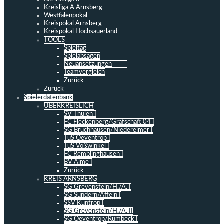
Kreisliga A Arnsberg
Westfalenpokal
Kreispokal Arnsberg
Kreispokal Hochsauerland
TOOLS
Spieltag
Spielabsagen
Neuansetzungen
Teamvergleich
Zurück
Zurück
Spielerdatenbank
ÜBERKREISLICH
SV Thülen I
FC Fleckenberg/Grafschaft 04 I
SG Bruchhausen/Niedereimer I
TuS Oeventrop I
TuS Voßwinkel I
FC Remblinghausen I
BV Alme I
Zurück
KREIS ARNSBERG
SG Grevenstein/H./A. I
SG Sundern/Affeln I
SSV Küntrop I
SG Grevenstein/H./A. II
SG Oeventrop/Rumbeck I