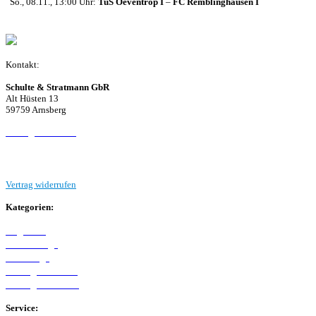
So., 08.11., 13:00 Uhr:
TuS Oeventrop I
–
FC Remblinghausen I
Kontakt:
Schulte & Stratmann GbR
Alt Hüsten 13
59759 Arnsberg
Beitrag einreichen
Vertrag widerrufen
Kategorien:
Allgemein
Westfalenliga
Bezirksliga
Kreisliga A Arnsberg
Kreisliga B Arnsberg
Service: