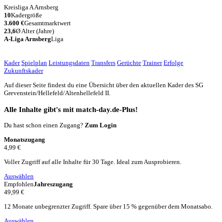
Kreisliga A Arnsberg
10
Kadergröße
3.600 €
Gesamtmarktwert
23,6
Ø Alter (Jahre)
A-Liga Arnsberg
Liga
Kader
Spielplan
Leistungsdaten
Transfers
Gerüchte
Trainer
Erfolge
Zukunftskader
Auf dieser Seite findest du eine Übersicht über den aktuellen Kader des SG
Grevenstein/
Hellefeld/
Altenhellefeld II.
Alle Inhalte gibt's mit match-day.de-Plus!
Du hast schon einen Zugang?
Zum Login
Monatszugang
4,99 €
Voller Zugriff auf alle Inhalte für 30 Tage. Ideal zum Ausprobieren.
Auswählen
Empfohlen
Jahreszugang
49,99 €
12 Monate unbegrenzter Zugriff. Spare über 15 % gegenüber dem Monatsabo.
Auswählen