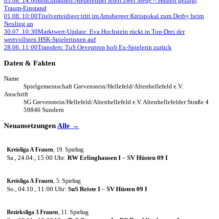
03.08. 14:00
Bruchhausen/Niedereimer feiert zwei Siege – Hüsten gelingt
Traum-Einstand
01.08. 10:00
Titelverteidiger tritt im Arnsberger Kreispokal zum Derby beim
Neuling an
30.07. 10:30
Marktwert-Update: Eva Hochstein rückt in Top-Drei der
wertvollsten HSK-Spielerinnen auf
28.06. 11:00
Transfers: TuS Oeventrop holt Ex-Spielerin zurück
Daten & Fakten
Name
Spielgemeinschaft Grevenstein/
Hellefeld/
Altenhellefeld e.V.
Anschrift
SG Grevenstein/
Hellefeld/
Altenhellefeld e.V. Altenhellefelder Straße 4
59846 Sundern
Neuansetzungen
Alle →
Kreisliga A Frauen
, 19. Spieltag
Sa., 24.04., 15:00 Uhr:
RW Erlinghausen I
–
SV Hüsten 09 I
Kreisliga A Frauen
, 5. Spieltag
So., 04.10., 11:00 Uhr:
SuS Reiste I
–
SV Hüsten 09 I
Bezirksliga 3 Frauen
, 11. Spieltag