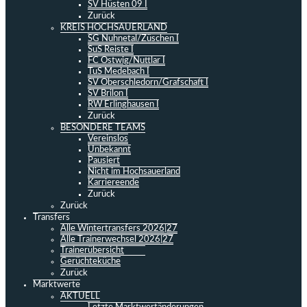
SV Hüsten 09 I
Zurück
KREIS HOCHSAUERLAND
SG Nuhnetal/Züschen I
SuS Reiste I
FC Ostwig/Nuttlar I
TuS Medebach I
SV Oberschledorn/Grafschaft I
SV Brilon I
RW Erlinghausen I
Zurück
BESONDERE TEAMS
Vereinslos
Unbekannt
Pausiert
Nicht im Hochsauerland
Karriereende
Zurück
Zurück
Transfers
Alle Wintertransfers 2026|27
Alle Trainerwechsel 2026|27
Trainerübersicht
Gerüchteküche
Zurück
Marktwerte
AKTUELL