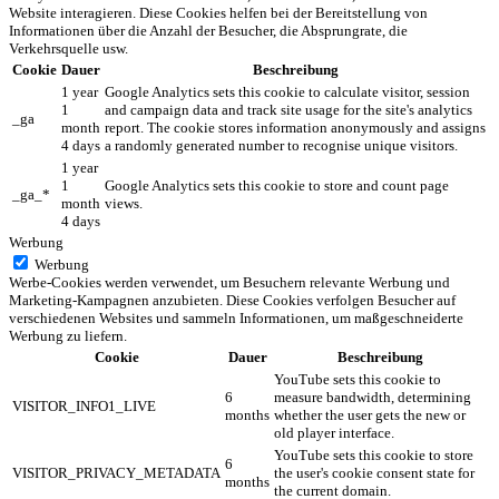
Website interagieren. Diese Cookies helfen bei der Bereitstellung von
Informationen über die Anzahl der Besucher, die Absprungrate, die
Verkehrsquelle usw.
Cookie
Dauer
Beschreibung
1 year
Google Analytics sets this cookie to calculate visitor, session
1
and campaign data and track site usage for the site's analytics
_ga
month
report. The cookie stores information anonymously and assigns
4 days
a randomly generated number to recognise unique visitors.
1 year
1
Google Analytics sets this cookie to store and count page
_ga_*
month
views.
4 days
Werbung
Werbung
Werbe-Cookies werden verwendet, um Besuchern relevante Werbung und
Marketing-Kampagnen anzubieten. Diese Cookies verfolgen Besucher auf
verschiedenen Websites und sammeln Informationen, um maßgeschneiderte
Werbung zu liefern.
Cookie
Dauer
Beschreibung
YouTube sets this cookie to
6
measure bandwidth, determining
VISITOR_INFO1_LIVE
months
whether the user gets the new or
old player interface.
YouTube sets this cookie to store
6
VISITOR_PRIVACY_METADATA
the user's cookie consent state for
months
the current domain.