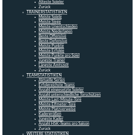
Älteste Spieler
Zurück
TRAINERSTATISTIKEN
Meiste Spiele
Meiste Siege
Meiste Unentschieden
Meiste Niederlagen
Beste Offensive
Beste Defensive
Meiste Punkte
Meiste Erfolge
Meiste Punkte pro Spiel
Jüngste Trainer
Längste Amtszeit
Zurück
TEAMSTATISTIKEN
Aktuelle Serien
Erfolgreichste Teams
Anzahl eingesetzte Spieler
Anzahl unterschiedliche Torschützen
Meiste Last-Minute-Tore
Meiste Elfmeter-Tore
Meiste Platzverweise
Kadergrößen
Jüngste Kader
Anzahl HSK-Teams pro Saison
Zurück
WEITERE STATISTIKEN