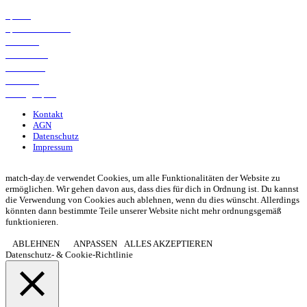
Spieltag
Spielerdatenbank
Transfers
Marktwerte
Statistiken
Gerüchte
Managerspiel
Kontakt
AGN
Datenschutz
Impressum
© 2013 - 2026 match-day.de | Die aktuellsten News des Sauerlandfußballs
match-day.de verwendet Cookies, um alle Funktionalitäten der Website zu
ermöglichen. Wir gehen davon aus, dass dies für dich in Ordnung ist. Du kannst
die Verwendung von Cookies auch ablehnen, wenn du dies wünscht. Allerdings
könnten dann bestimmte Teile unserer Website nicht mehr ordnungsgemäß
funktionieren.
ABLEHNEN
ANPASSEN
ALLES AKZEPTIEREN
Datenschutz- & Cookie-Richtlinie