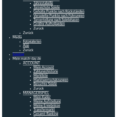
Jahrestabelle
Torreichste Spiele
Geholte Punkte nach Rückständen
Verspielte Punkte nach Führungen
Torverteilung nach Spielphasen
Größte Aufholjagden
Zurück
Zurück
Media
Fotogalerien
App
Zurück
Spieltag
Mein match-day.de
ACCOUNT
Mein Account
Zahlungshistorie
Merkliste
Marktwertschätzungen
Besuchte Spiele
Zurück
MANAGERSPIEL
Mein Kader
Meine Aufstellung
Meine Ergebnisse
Transfermarkt
Gesamt-Ranking