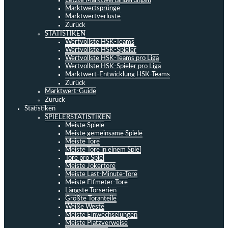
Letzte Marktwertänderungen
Marktwertsprünge
Marktwertverluste
Zurück
STATISTIKEN
Wertvollste HSK-Teams
Wertvollste HSK-Spieler
Wertvollste HSK-Teams pro Liga
Wertvollste HSK-Spieler pro Liga
Marktwert-Entwicklung HSK-Teams
Zurück
Marktwert-Guide
Zurück
Statistiken
SPIELERSTATISTIKEN
Meiste Spiele
Meiste gemeinsame Spiele
Meiste Tore
Meiste Tore in einem Spiel
Tore pro Spiel
Meiste Jokertore
Meiste Last-Minute-Tore
Meiste Elfmeter-Tore
Längste Torserien
Größte Toranteile
Weiße Weste
Meiste Einwechselungen
Meiste Platzverweise