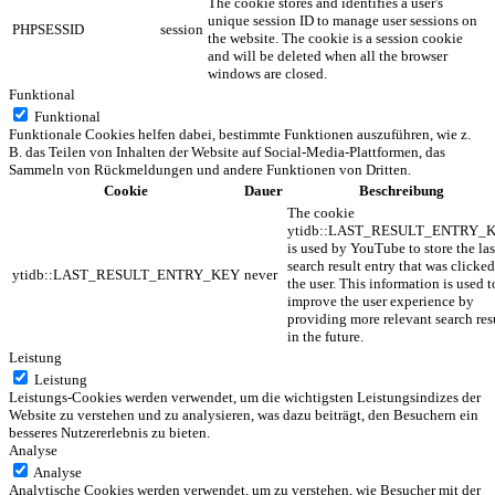
The cookie stores and identifies a user's
unique session ID to manage user sessions on
PHPSESSID
session
the website. The cookie is a session cookie
and will be deleted when all the browser
windows are closed.
Funktional
Funktional
Funktionale Cookies helfen dabei, bestimmte Funktionen auszuführen, wie z.
B. das Teilen von Inhalten der Website auf Social-Media-Plattformen, das
Sammeln von Rückmeldungen und andere Funktionen von Dritten.
Cookie
Dauer
Beschreibung
The cookie
ytidb::LAST_RESULT_ENTRY_
is used by YouTube to store the las
search result entry that was clicke
ytidb::LAST_RESULT_ENTRY_KEY
never
the user. This information is used t
improve the user experience by
providing more relevant search res
in the future.
Leistung
Leistung
Leistungs-Cookies werden verwendet, um die wichtigsten Leistungsindizes der
Website zu verstehen und zu analysieren, was dazu beiträgt, den Besuchern ein
besseres Nutzererlebnis zu bieten.
Analyse
Analyse
Analytische Cookies werden verwendet, um zu verstehen, wie Besucher mit der