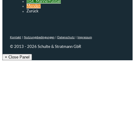
HSK-Männerfußball
Menden
Zurück
Kontakt
|
Nutzungsbedingungen
|
Datenschutz
|
Impressum
© 2013 - 2026 Schulte & Stratmann GbR
× Close Panel