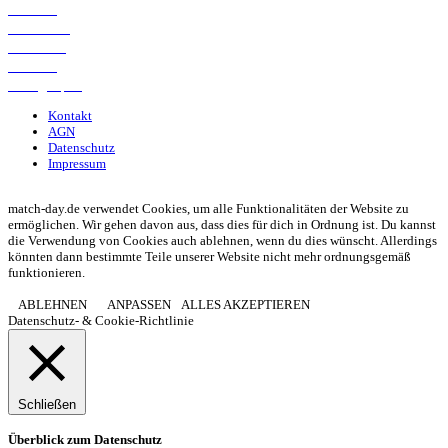
Transfers
Marktwerte
Statistiken
Gerüchte
Managerspiel
Kontakt
AGN
Datenschutz
Impressum
© 2013 - 2026 match-day.de | Die aktuellsten News des Sauerlandfußballs
match-day.de verwendet Cookies, um alle Funktionalitäten der Website zu
ermöglichen. Wir gehen davon aus, dass dies für dich in Ordnung ist. Du kannst
die Verwendung von Cookies auch ablehnen, wenn du dies wünscht. Allerdings
könnten dann bestimmte Teile unserer Website nicht mehr ordnungsgemäß
funktionieren.
ABLEHNEN
ANPASSEN
ALLES AKZEPTIEREN
Datenschutz- & Cookie-Richtlinie
Schließen
Überblick zum Datenschutz