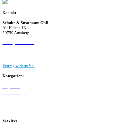
Kontakt:
Schulte & Stratmann GbR
Alt Hüsten 13
59759 Arnsberg
Beitrag einreichen
Vertrag widerrufen
Kategorien:
Allgemein
Westfalenliga
Bezirksliga
Kreisliga A Arnsberg
Kreisliga B Arnsberg
Service:
Spieltag
Spielerdatenbank