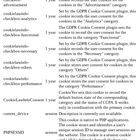
advertisement
cookies in the "Advertisement" category.
Set by the GDPR Cookie Consent plugin, this
cookielawinfo-
1 year
cookie records the user consent for the
checkbox-analytics
cookies in the "Analytics" category.
The GDPR Cookie Consent plugin sets the
cookielawinfo-
1 year
cookie to record the user consent for the
checkbox-functional
cookies in the category "Functional".
Set by the GDPR Cookie Consent plugin, this
cookielawinfo-
1 year
cookie records the user consent for the
checkbox-necessary
cookies in the "Necessary" category.
Set by the GDPR Cookie Consent plugin, this
cookielawinfo-
1 year
cookie stores user consent for cookies in the
checkbox-others
category "Others".
Set by the GDPR Cookie Consent plugin, this
cookielawinfo-
1 year
cookie stores the user consent for cookies in
checkbox-performance
the category "Performance".
CookieYes sets this cookie to record the
default button state of the corresponding
CookieLawInfoConsent
1 year
category and the status of CCPA. It works
only in coordination with the primary cookie.
current_device
session
Description is currently not available.
This cookie is native to PHP applications.
The cookie stores and identifies a user's
unique session ID to manage user sessions on
PHPSESSID
session
the website. The cookie is a session cookie
and will be deleted when all the browser