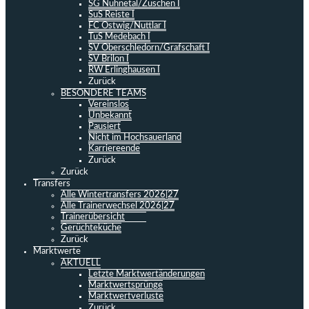
SG Nuhnetal/Züschen I
SuS Reiste I
FC Ostwig/Nuttlar I
TuS Medebach I
SV Oberschledorn/Grafschaft I
SV Brilon I
RW Erlinghausen I
Zurück
BESONDERE TEAMS
Vereinslos
Unbekannt
Pausiert
Nicht im Hochsauerland
Karriereende
Zurück
Zurück
Transfers
Alle Wintertransfers 2026|27
Alle Trainerwechsel 2026|27
Trainerübersicht
Gerüchteküche
Zurück
Marktwerte
AKTUELL
Letzte Marktwertänderungen
Marktwertsprünge
Marktwertverluste
Zurück