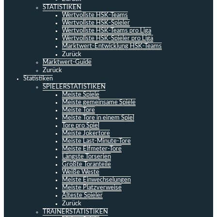
STATISTIKEN
Wertvollste HSK-Teams
Wertvollste HSK-Spieler
Wertvollste HSK-Teams pro Liga
Wertvollste HSK-Spieler pro Liga
Marktwert-Entwicklung HSK-Teams
Zurück
Marktwert-Guide
Zurück
Statistiken
SPIELERSTATISTIKEN
Meiste Spiele
Meiste gemeinsame Spiele
Meiste Tore
Meiste Tore in einem Spiel
Tore pro Spiel
Meiste Jokertore
Meiste Last-Minute-Tore
Meiste Elfmeter-Tore
Längste Torserien
Größte Toranteile
Weiße Weste
Meiste Einwechselungen
Meiste Platzverweise
Älteste Spieler
Zurück
TRAINERSTATISTIKEN