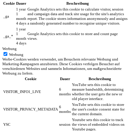
Cookie
Dauer
Beschreibung
1 year
Google Analytics sets this cookie to calculate visitor, session
1
and campaign data and track site usage for the site's analytics
_ga
month
report. The cookie stores information anonymously and assigns
4 days
a randomly generated number to recognise unique visitors.
1 year
1
Google Analytics sets this cookie to store and count page
_ga_*
month
views.
4 days
Werbung
Werbung
Werbe-Cookies werden verwendet, um Besuchern relevante Werbung und
Marketing-Kampagnen anzubieten. Diese Cookies verfolgen Besucher auf
verschiedenen Websites und sammeln Informationen, um maßgeschneiderte
Werbung zu liefern.
Cookie
Dauer
Beschreibung
YouTube sets this cookie to
6
measure bandwidth, determining
VISITOR_INFO1_LIVE
months
whether the user gets the new or
old player interface.
YouTube sets this cookie to store
6
VISITOR_PRIVACY_METADATA
the user's cookie consent state for
months
the current domain.
Youtube sets this cookie to track
YSC
session
the views of embedded videos on
Youtube pages.