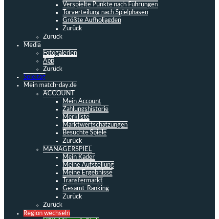
Verspielte Punkte nach Führungen
Torverteilung nach Spielphasen
Größte Aufholjagden
Zurück
Zurück
Media
Fotogalerien
App
Zurück
Spieltag
Mein match-day.de
ACCOUNT
Mein Account
Zahlungshistorie
Merkliste
Marktwertschätzungen
Besuchte Spiele
Zurück
MANAGERSPIEL
Mein Kader
Meine Aufstellung
Meine Ergebnisse
Transfermarkt
Gesamt-Ranking
Zurück
Zurück
Region wechseln