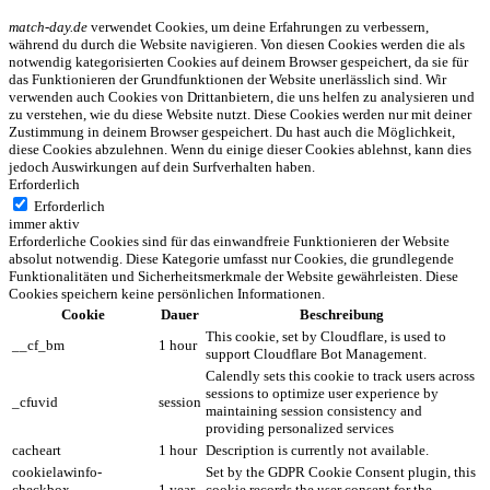
match-day.de
verwendet Cookies, um deine Erfahrungen zu verbessern,
während du durch die Website navigieren. Von diesen Cookies werden die als
notwendig kategorisierten Cookies auf deinem Browser gespeichert, da sie für
das Funktionieren der Grundfunktionen der Website unerlässlich sind. Wir
verwenden auch Cookies von Drittanbietern, die uns helfen zu analysieren und
zu verstehen, wie du diese Website nutzt. Diese Cookies werden nur mit deiner
Zustimmung in deinem Browser gespeichert. Du hast auch die Möglichkeit,
diese Cookies abzulehnen. Wenn du einige dieser Cookies ablehnst, kann dies
jedoch Auswirkungen auf dein Surfverhalten haben.
Erforderlich
Erforderlich
immer aktiv
Erforderliche Cookies sind für das einwandfreie Funktionieren der Website
absolut notwendig. Diese Kategorie umfasst nur Cookies, die grundlegende
Funktionalitäten und Sicherheitsmerkmale der Website gewährleisten. Diese
Cookies speichern keine persönlichen Informationen.
Cookie
Dauer
Beschreibung
This cookie, set by Cloudflare, is used to
__cf_bm
1 hour
support Cloudflare Bot Management.
Calendly sets this cookie to track users across
sessions to optimize user experience by
_cfuvid
session
maintaining session consistency and
providing personalized services
cacheart
1 hour
Description is currently not available.
cookielawinfo-
Set by the GDPR Cookie Consent plugin, this
checkbox-
1 year
cookie records the user consent for the