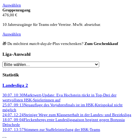
Auswählen
Gruppenzugang
476,00 €
10 Jahreszugänge für Teams oder Vereine. MwSt. absetzbar.
Auswählen
🎁 Du möchtest
match-day.de
-Plus verschenken?
Zum Geschenkkauf
Liga-Auswahl
Liga
wählen
Statistik
Landesliga 2
30.07. 10:30
Marktwert-Update: Eva Hochstein rückt in Top-Drei der
wertvollsten HSK-Spielerinnen auf
25.07. 09:13
Neuauflage des Vorjahresfinals ist im HSK-Kreispokal nicht
möglich
24.07. 12:24
Steinige Wege zum Klassenerhalt in der Landes- und Bezirksliga
18.07. 09:04
Fleckenbergs erste Landesligasaison beginnt gegen Borussia
Dröschede
10.07. 13:57
Stimmen zur Staffeleinteilung der HSK-Teams