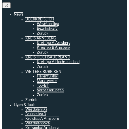
🌙
News
ÜBERKREISLICH
Westfalenliga
Bezirksliga 3
Zurück
KREIS ARNSBERG
Kreisliga A Arnsberg
Kreisliga B Arnsberg
Zurück
KREIS HOCHSAUERLAND
Kreisliga A Hochsauerland
Zurück
WEITERE RUBRIKEN
Hallenfußball
Marktwerte
Top-Elf
Verbesserungen
Zurück
Zurück
Ligen & Tools
Westfalenliga
Bezirksliga 3
Kreisliga A Arnsberg
Westfalenpokal
Kreispokal Arnsberg