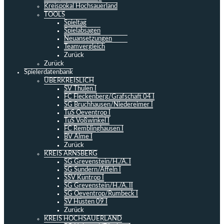
Kreispokal Hochsauerland
TOOLS
Spieltag
Spielabsagen
Neuansetzungen
Teamvergleich
Zurück
Zurück
Spielerdatenbank
ÜBERKREISLICH
SV Thülen I
FC Fleckenberg/Grafschaft 04 I
SG Bruchhausen/Niedereimer I
TuS Oeventrop I
TuS Voßwinkel I
FC Remblinghausen I
BV Alme I
Zurück
KREIS ARNSBERG
SG Grevenstein/H./A. I
SG Sundern/Affeln I
SSV Küntrop I
SG Grevenstein/H./A. II
SG Oeventrop/Rumbeck I
SV Hüsten 09 I
Zurück
KREIS HOCHSAUERLAND