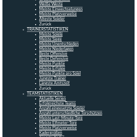
Weiße Weste
Meiste Einwechselungen
Meiste Platzverweise
Älteste Spieler
Zurück
TRAINERSTATISTIKEN
Meiste Spiele
Meiste Siege
Meiste Unentschieden
Meiste Niederlagen
Beste Offensive
Beste Defensive
Meiste Punkte
Meiste Erfolge
Meiste Punkte pro Spiel
Jüngste Trainer
Längste Amtszeit
Zurück
TEAMSTATISTIKEN
Aktuelle Serien
Erfolgreichste Teams
Anzahl eingesetzte Spieler
Anzahl unterschiedliche Torschützen
Meiste Last-Minute-Tore
Meiste Elfmeter-Tore
Meiste Platzverweise
Kadergrößen