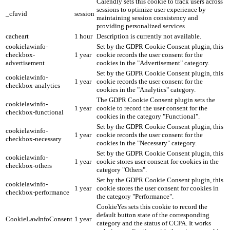
Calendly sets this cookie to track users across
sessions to optimize user experience by
_cfuvid
session
maintaining session consistency and
providing personalized services
cacheart
1 hour
Description is currently not available.
cookielawinfo-
Set by the GDPR Cookie Consent plugin, this
checkbox-
1 year
cookie records the user consent for the
advertisement
cookies in the "Advertisement" category.
Set by the GDPR Cookie Consent plugin, this
cookielawinfo-
1 year
cookie records the user consent for the
checkbox-analytics
cookies in the "Analytics" category.
The GDPR Cookie Consent plugin sets the
cookielawinfo-
1 year
cookie to record the user consent for the
checkbox-functional
cookies in the category "Functional".
Set by the GDPR Cookie Consent plugin, this
cookielawinfo-
1 year
cookie records the user consent for the
checkbox-necessary
cookies in the "Necessary" category.
Set by the GDPR Cookie Consent plugin, this
cookielawinfo-
1 year
cookie stores user consent for cookies in the
checkbox-others
category "Others".
Set by the GDPR Cookie Consent plugin, this
cookielawinfo-
1 year
cookie stores the user consent for cookies in
checkbox-performance
the category "Performance".
CookieYes sets this cookie to record the
default button state of the corresponding
CookieLawInfoConsent
1 year
category and the status of CCPA. It works