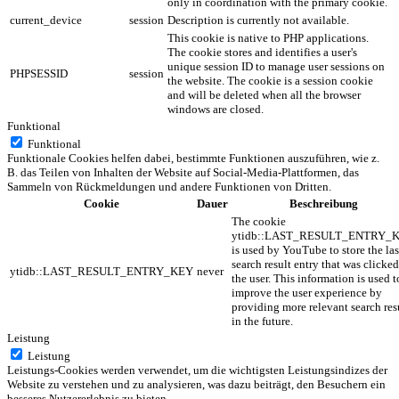
only in coordination with the primary cookie.
current_device
session
Description is currently not available.
This cookie is native to PHP applications.
The cookie stores and identifies a user's
unique session ID to manage user sessions on
PHPSESSID
session
the website. The cookie is a session cookie
and will be deleted when all the browser
windows are closed.
Funktional
Funktional
Funktionale Cookies helfen dabei, bestimmte Funktionen auszuführen, wie z.
B. das Teilen von Inhalten der Website auf Social-Media-Plattformen, das
Sammeln von Rückmeldungen und andere Funktionen von Dritten.
Cookie
Dauer
Beschreibung
The cookie
ytidb::LAST_RESULT_ENTRY_
is used by YouTube to store the las
search result entry that was clicke
ytidb::LAST_RESULT_ENTRY_KEY
never
the user. This information is used t
improve the user experience by
providing more relevant search res
in the future.
Leistung
Leistung
Leistungs-Cookies werden verwendet, um die wichtigsten Leistungsindizes der
Website zu verstehen und zu analysieren, was dazu beiträgt, den Besuchern ein
besseres Nutzererlebnis zu bieten.