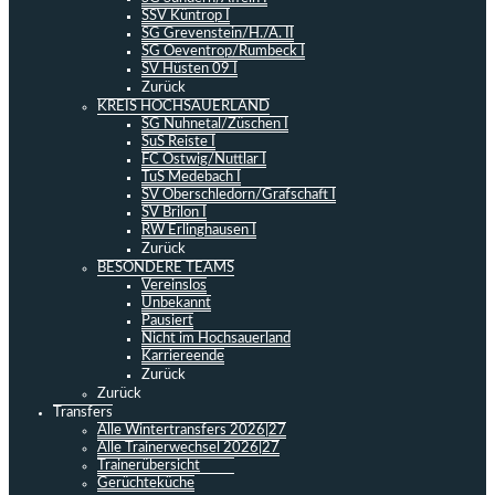
SSV Küntrop I
SG Grevenstein/H./A. II
SG Oeventrop/Rumbeck I
SV Hüsten 09 I
Zurück
KREIS HOCHSAUERLAND
SG Nuhnetal/Züschen I
SuS Reiste I
FC Ostwig/Nuttlar I
TuS Medebach I
SV Oberschledorn/Grafschaft I
SV Brilon I
RW Erlinghausen I
Zurück
BESONDERE TEAMS
Vereinslos
Unbekannt
Pausiert
Nicht im Hochsauerland
Karriereende
Zurück
Zurück
Transfers
Alle Wintertransfers 2026|27
Alle Trainerwechsel 2026|27
Trainerübersicht
Gerüchteküche