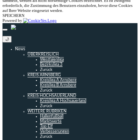
sammeln, werden als nicht notwendige Cookies bezeichnet. Es ist zwingend
erforderlich, die Zustimmung des Benutzers einzuholen, bevor diese Cookies
auf Ihrer Website eingesetzt werden.
SPEICHERN
Powered by
🌙
News
ÜBERKREISLICH
Westfalenliga
Bezirksliga 3
Zurück
KREIS ARNSBERG
Kreisliga A Arnsberg
Kreisliga B Arnsberg
Zurück
KREIS HOCHSAUERLAND
Kreisliga A Hochsauerland
Zurück
WEITERE RUBRIKEN
Hallenfußball
Marktwerte
Top-Elf
Verbesserungen
Zurück