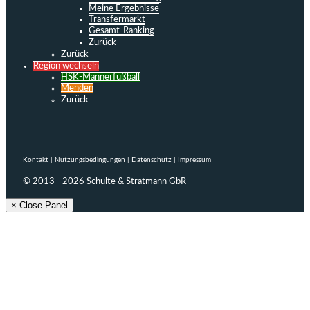
Meine Ergebnisse
Transfermarkt
Gesamt-Ranking
Zurück
Zurück
Region wechseln
HSK-Männerfußball
Menden
Zurück
Kontakt
|
Nutzungsbedingungen
|
Datenschutz
|
Impressum
© 2013 - 2026 Schulte & Stratmann GbR
× Close Panel