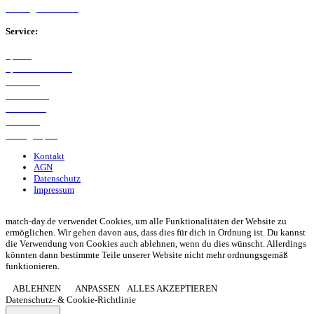
Kreisliga B Arnsberg
Service:
Spieltag
Spielerdatenbank
Transfers
Marktwerte
Statistiken
Gerüchte
Managerspiel
Kontakt
AGN
Datenschutz
Impressum
© 2013 - 2026 match-day.de | Die aktuellsten News des Sauerlandfußballs
match-day.de verwendet Cookies, um alle Funktionalitäten der Website zu
ermöglichen. Wir gehen davon aus, dass dies für dich in Ordnung ist. Du kannst
die Verwendung von Cookies auch ablehnen, wenn du dies wünscht. Allerdings
könnten dann bestimmte Teile unserer Website nicht mehr ordnungsgemäß
funktionieren.
ABLEHNEN
ANPASSEN
ALLES AKZEPTIEREN
Datenschutz- & Cookie-Richtlinie