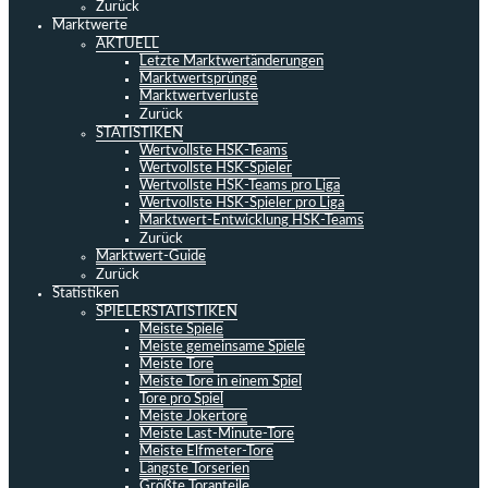
Zurück
Marktwerte
AKTUELL
Letzte Marktwertänderungen
Marktwertsprünge
Marktwertverluste
Zurück
STATISTIKEN
Wertvollste HSK-Teams
Wertvollste HSK-Spieler
Wertvollste HSK-Teams pro Liga
Wertvollste HSK-Spieler pro Liga
Marktwert-Entwicklung HSK-Teams
Zurück
Marktwert-Guide
Zurück
Statistiken
SPIELERSTATISTIKEN
Meiste Spiele
Meiste gemeinsame Spiele
Meiste Tore
Meiste Tore in einem Spiel
Tore pro Spiel
Meiste Jokertore
Meiste Last-Minute-Tore
Meiste Elfmeter-Tore
Längste Torserien
Größte Toranteile