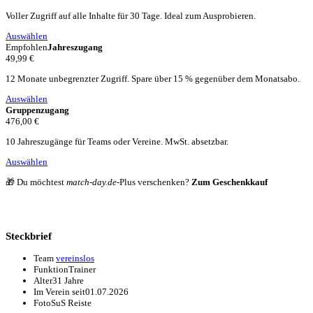
Voller Zugriff auf alle Inhalte für 30 Tage. Ideal zum Ausprobieren.
Auswählen
Empfohlen
Jahreszugang
49,99 €
12 Monate unbegrenzter Zugriff. Spare über 15 % gegenüber dem Monatsabo.
Auswählen
Gruppenzugang
476,00 €
10 Jahreszugänge für Teams oder Vereine. MwSt. absetzbar.
Auswählen
🎁 Du möchtest
match-day.de
-Plus verschenken?
Zum Geschenkkauf
Steckbrief
Team
vereinslos
Funktion
Trainer
Alter
31 Jahre
Im Verein seit
01.07.2026
Foto
SuS Reiste