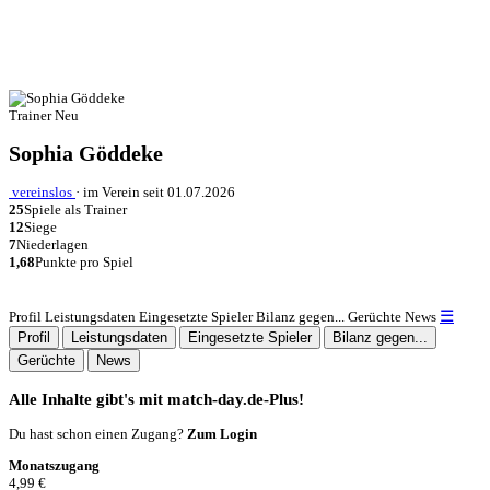
Trainer
Neu
Sophia Göddeke
vereinslos
·
im Verein seit 01.07.2026
25
Spiele als Trainer
12
Siege
7
Niederlagen
1,68
Punkte pro Spiel
☰
Profil
Leistungsdaten
Eingesetzte Spieler
Bilanz gegen...
Gerüchte
News
Profil
Leistungsdaten
Eingesetzte Spieler
Bilanz gegen...
Gerüchte
News
Alle Inhalte gibt's mit match-day.de-Plus!
Du hast schon einen Zugang?
Zum Login
Monatszugang
4,99 €