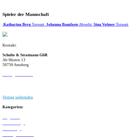
Spieler der Mannschaft
Katharina Berg
Torwart
Johanna Bamfaste
Abwehr
Sina Volmer
Torwart
Kontakt:
Schulte & Stratmann GbR
Alt Hüsten 13
59759 Arnsberg
Beitrag einreichen
Vertrag widerrufen
Kategorien:
Allgemein
Westfalenliga
Bezirksliga
Kreisliga A Arnsberg