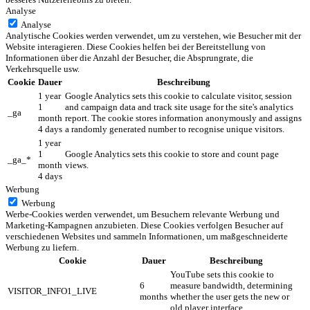
Analyse
Analyse
Analytische Cookies werden verwendet, um zu verstehen, wie Besucher mit der
Website interagieren. Diese Cookies helfen bei der Bereitstellung von
Informationen über die Anzahl der Besucher, die Absprungrate, die
Verkehrsquelle usw.
Cookie
Dauer
Beschreibung
1 year
Google Analytics sets this cookie to calculate visitor, session
1
and campaign data and track site usage for the site's analytics
_ga
month
report. The cookie stores information anonymously and assigns
4 days
a randomly generated number to recognise unique visitors.
1 year
1
Google Analytics sets this cookie to store and count page
_ga_*
month
views.
4 days
Werbung
Werbung
Werbe-Cookies werden verwendet, um Besuchern relevante Werbung und
Marketing-Kampagnen anzubieten. Diese Cookies verfolgen Besucher auf
verschiedenen Websites und sammeln Informationen, um maßgeschneiderte
Werbung zu liefern.
Cookie
Dauer
Beschreibung
YouTube sets this cookie to
6
measure bandwidth, determining
VISITOR_INFO1_LIVE
months
whether the user gets the new or
old player interface.