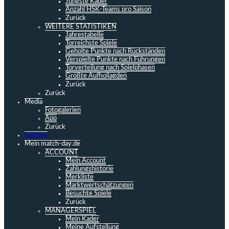
Jüngste Kader
Anzahl HSK-Teams pro Saison
Zurück
WEITERE STATISTIKEN
Jahrestabelle
Torreichste Spiele
Geholte Punkte nach Rückständen
Verspielte Punkte nach Führungen
Torverteilung nach Spielphasen
Größte Aufholjagden
Zurück
Zurück
Media
Fotogalerien
App
Zurück
Spieltag
Mein match-day.de
ACCOUNT
Mein Account
Zahlungshistorie
Merkliste
Marktwertschätzungen
Besuchte Spiele
Zurück
MANAGERSPIEL
Mein Kader
Meine Aufstellung