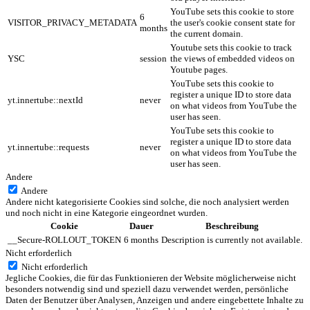
YouTube sets this cookie to store
6
VISITOR_PRIVACY_METADATA
the user's cookie consent state for
months
the current domain.
Youtube sets this cookie to track
YSC
session
the views of embedded videos on
Youtube pages.
YouTube sets this cookie to
register a unique ID to store data
yt.innertube::nextId
never
on what videos from YouTube the
user has seen.
YouTube sets this cookie to
register a unique ID to store data
yt.innertube::requests
never
on what videos from YouTube the
user has seen.
Andere
Andere
Andere nicht kategorisierte Cookies sind solche, die noch analysiert werden
und noch nicht in eine Kategorie eingeordnet wurden.
Cookie
Dauer
Beschreibung
__Secure-ROLLOUT_TOKEN
6 months
Description is currently not available.
Nicht erforderlich
Nicht erforderlich
Jegliche Cookies, die für das Funktionieren der Website möglicherweise nicht
besonders notwendig sind und speziell dazu verwendet werden, persönliche
Daten der Benutzer über Analysen, Anzeigen und andere eingebettete Inhalte zu