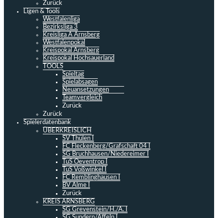
Zurück
Ligen & Tools
Westfalenliga
Bezirksliga 3
Kreisliga A Arnsberg
Westfalenpokal
Kreispokal Arnsberg
Kreispokal Hochsauerland
TOOLS
Spieltag
Spielabsagen
Neuansetzungen
Teamvergleich
Zurück
Zurück
Spielerdatenbank
ÜBERKREISLICH
SV Thülen I
FC Fleckenberg/Grafschaft 04 I
SG Bruchhausen/Niedereimer I
TuS Oeventrop I
TuS Voßwinkel I
FC Remblinghausen I
BV Alme I
Zurück
KREIS ARNSBERG
SG Grevenstein/H./A. I
SG Sundern/Affeln I