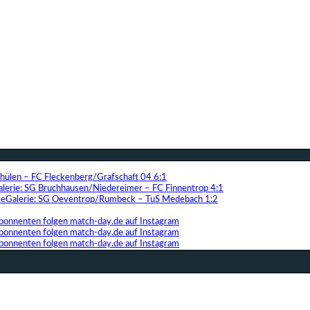
Thülen – FC Fleckenberg/Grafschaft 04 6:1
alerie: SG Bruchhausen/Niedereimer – FC Finnentrop 4:1
Galerie: SG Oeventrop/Rumbeck – TuS Medebach 1:2
bonnenten folgen match-day.de auf Instagram
bonnenten folgen match-day.de auf Instagram
bonnenten folgen match-day.de auf Instagram