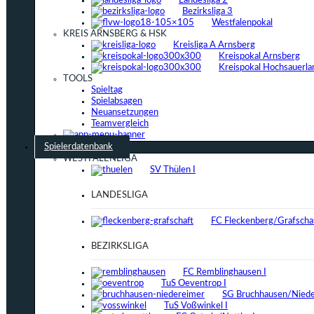
Landesliga 2
Bezirksliga 3
Westfalenpokal
KREIS ARNSBERG & HSK
Kreisliga A Arnsberg
Kreispokal Arnsberg
Kreispokal Hochsauerla
TOOLS
Spieltag
Spielabsagen
Neuansetzungen
Teamvergleich
Spielerdatenbank
WESTFALENLIGA
SV Thülen I
LANDESLIGA
FC Fleckenberg/Grafschaf
BEZIRKSLIGA
FC Remblinghausen I
TuS Oeventrop I
SG Bruchhausen/Niede
TuS Voßwinkel I