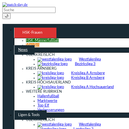
🌙
HSK-Frauen
HSK-Männerfußball
Menden
News
ÜBERKREISLICH
Westfalenliga
Bezirksliga 3
KREIS ARNSBERG
Kreisliga A Arnsberg
Kreisliga B Arnsberg
KREIS HOCHSAUERLAND
Kreisliga A Hochsauerland
WEITERE RUBRIKEN
Hallenfußball
Marktwerte
Top-Elf
Verbesserungen
Ligen & Tools
ÜBERKREISLICH
Westfalenliga