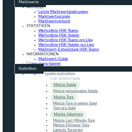
Marktwerte
AKTUELL
Letzte Marktwertänderungen
Marktwertsprünge
Marktwertverluste
STATISTIKEN
Wertvollste HSK-Teams
Wertvollste HSK-Spieler
Wertvollste HSK-Teams pro Liga
Wertvollste HSK-Spieler pro Liga
Marktwert-Entwicklung HSK-Teams
INFORMATIONEN
Marktwert-Guide
Statistiken
Spielerstatistiken
Meiste Spiele
Meiste gemeinsame Spiele
Meiste Tore
Meiste Tore in einem Spiel
Tore pro Spiel
Meiste Jokertore
Meiste Last-Minute-Tore
Meiste Elfmeter-Tore
Längste Torserien