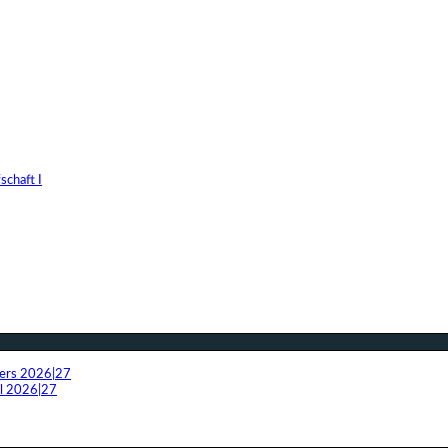
chaft I
fers 2026|27
el 2026|27