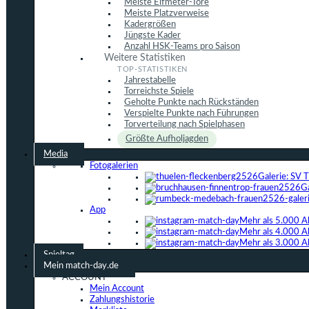
Meiste Elfmeter-Tore
Meiste Platzverweise
Kadergrößen
Jüngste Kader
Anzahl HSK-Teams pro Saison
Weitere Statistiken
Jahrestabelle
Torreichste Spiele
Geholte Punkte nach Rückständen
Verspielte Punkte nach Führungen
Torverteilung nach Spielphasen
Größte Aufholjagden
Media
Fotogalerien
Galerie: SV 
G
App
Mehr als 5.000 A
Mehr als 4.000 A
Mehr als 3.000 A
Spieltag
Mein match-day.de
ACCOUNT
Mein Account
Zahlungshistorie