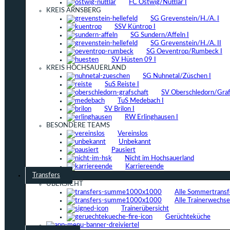
FC Ostwig/Nuttlar I
KREIS ARNSBERG
SG Grevenstein/H./A. I
SSV Küntrop I
SG Sundern/Affeln I
SG Grevenstein/H./A. II
SG Oeventrop/Rumbeck I
SV Hüsten 09 I
KREIS HOCHSAUERLAND
SG Nuhnetal/Züschen I
SuS Reiste I
SV Oberschledorn/Grafs
TuS Medebach I
SV Brilon I
RW Erlinghausen I
BESONDERE TEAMS
Vereinslos
Unbekannt
Pausiert
Nicht im Hochsauerland
Karriereende
Transfers
ÜBERSICHT
Alle Sommertrans
Alle Trainerwechs
Trainerübersicht
Gerüchteküche