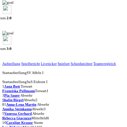
 zum
2:0
 zum
3:0
Aufstellung
Spielbericht
Liveticker
Spielort
Schiedsrichter
Teamvergleich
Startaufstellung
SV Affeln I
Startaufstellung
SuS Eisborn I
1
Jana Bott
Torwart
Franziska Pollmann
Torwart
1
3
Pia Sauer
Abwehr
Shalin Riegel
Abwehr
2
81
Anna-Lena Martin
Abwehr
Annika Steinkamp
Abwehr
3
5
Vanessa Gerhard
Abwehr
Rebecca Giacuzzo
Mittelfeld
6
10
Caroline Krause
Sturm