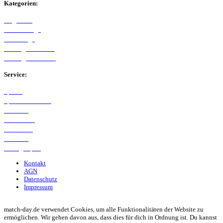
Kategorien:
Allgemein
Westfalenliga
Bezirksliga
Kreisliga A Arnsberg
Kreisliga B Arnsberg
Service:
Spieltag
Spielerdatenbank
Transfers
Marktwerte
Statistiken
Gerüchte
Managerspiel
Kontakt
AGN
Datenschutz
Impressum
© 2013 - 2026 match-day.de | Die aktuellsten News des Sauerlandfußballs
match-day.de verwendet Cookies, um alle Funktionalitäten der Website zu
ermöglichen. Wir gehen davon aus, dass dies für dich in Ordnung ist. Du kannst