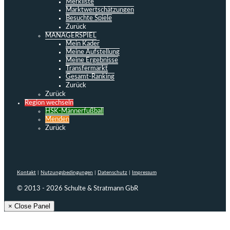
Merkliste
Marktwertschätzungen
Besuchte Spiele
Zurück
MANAGERSPIEL
Mein Kader
Meine Aufstellung
Meine Ergebnisse
Transfermarkt
Gesamt-Ranking
Zurück
Zurück
Region wechseln
HSK-Männerfußball
Menden
Zurück
Kontakt
|
Nutzungsbedingungen
|
Datenschutz
|
Impressum
© 2013 - 2026 Schulte & Stratmann GbR
× Close Panel