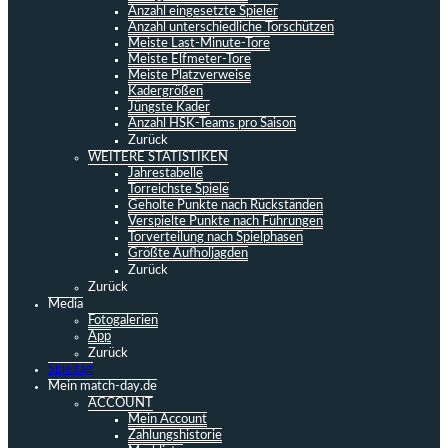
Anzahl eingesetzte Spieler
Anzahl unterschiedliche Torschützen
Meiste Last-Minute-Tore
Meiste Elfmeter-Tore
Meiste Platzverweise
Kadergrößen
Jüngste Kader
Anzahl HSK-Teams pro Saison
Zurück
WEITERE STATISTIKEN
Jahrestabelle
Torreichste Spiele
Geholte Punkte nach Rückständen
Verspielte Punkte nach Führungen
Torverteilung nach Spielphasen
Größte Aufholjagden
Zurück
Zurück
Media
Fotogalerien
App
Zurück
Spieltag
Mein match-day.de
ACCOUNT
Mein Account
Zahlungshistorie