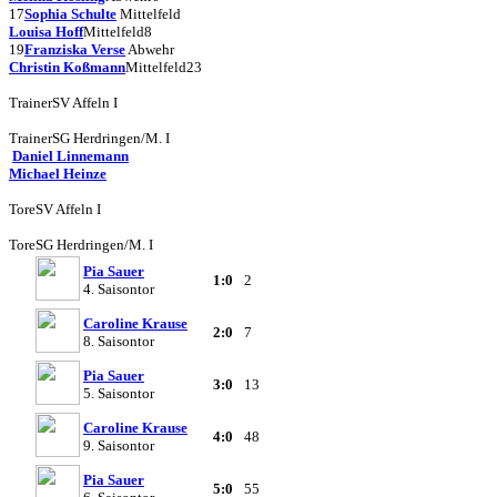
17
Sophia Schulte
Mittelfeld
Louisa Hoff
Mittelfeld
8
19
Franziska Verse
Abwehr
Christin Koßmann
Mittelfeld
23
Trainer
SV Affeln I
Trainer
SG Herdringen/M. I
Daniel Linnemann
Michael Heinze
Tore
SV Affeln I
Tore
SG Herdringen/M. I
Pia Sauer
1:0
2
4. Saisontor
Caroline Krause
2:0
7
8. Saisontor
Pia Sauer
3:0
13
5. Saisontor
Caroline Krause
4:0
48
9. Saisontor
Pia Sauer
5:0
55