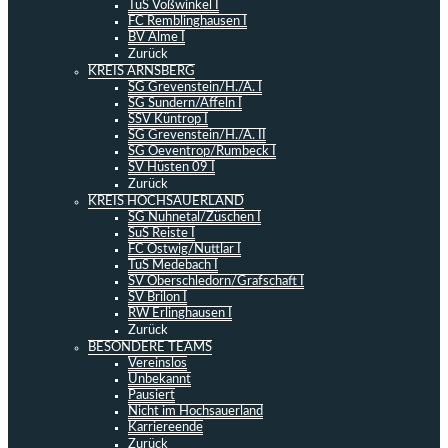
TuS Voßwinkel I
FC Remblinghausen I
BV Alme I
Zurück
KREIS ARNSBERG
SG Grevenstein/H./A. I
SG Sundern/Affeln I
SSV Küntrop I
SG Grevenstein/H./A. II
SG Oeventrop/Rumbeck I
SV Hüsten 09 I
Zurück
KREIS HOCHSAUERLAND
SG Nuhnetal/Züschen I
SuS Reiste I
FC Ostwig/Nuttlar I
TuS Medebach I
SV Oberschledorn/Grafschaft I
SV Brilon I
RW Erlinghausen I
Zurück
BESONDERE TEAMS
Vereinslos
Unbekannt
Pausiert
Nicht im Hochsauerland
Karriereende
Zurück