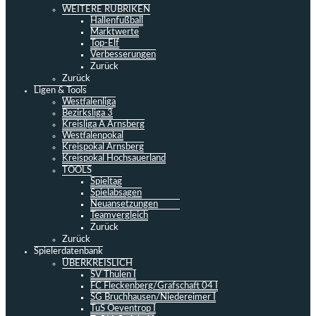
WEITERE RUBRIKEN
Hallenfußball
Marktwerte
Top-Elf
Verbesserungen
Zurück
Zurück
Ligen & Tools
Westfalenliga
Bezirksliga 3
Kreisliga A Arnsberg
Westfalenpokal
Kreispokal Arnsberg
Kreispokal Hochsauerland
TOOLS
Spieltag
Spielabsagen
Neuansetzungen
Teamvergleich
Zurück
Zurück
Spielerdatenbank
ÜBERKREISLICH
SV Thülen I
FC Fleckenberg/Grafschaft 04 I
SG Bruchhausen/Niedereimer I
TuS Oeventrop I