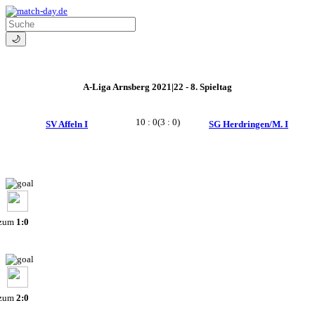
🌙
A-Liga Arnsberg 2021|22 - 8. Spieltag
10 : 0
(3 : 0)
SV Affeln I
SG Herdringen/M. I
 zum
1:0
 zum
2:0