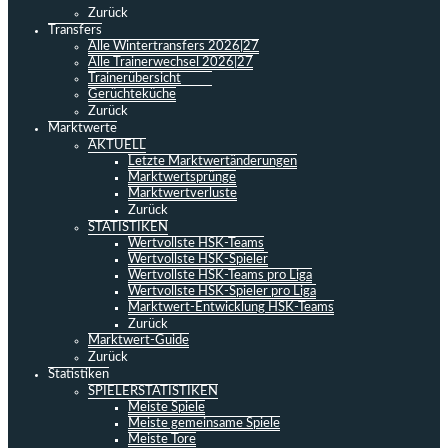
Zurück
Transfers
Alle Wintertransfers 2026|27
Alle Trainerwechsel 2026|27
Trainerübersicht
Gerüchteküche
Zurück
Marktwerte
AKTUELL
Letzte Marktwertänderungen
Marktwertsprünge
Marktwertverluste
Zurück
STATISTIKEN
Wertvollste HSK-Teams
Wertvollste HSK-Spieler
Wertvollste HSK-Teams pro Liga
Wertvollste HSK-Spieler pro Liga
Marktwert-Entwicklung HSK-Teams
Zurück
Marktwert-Guide
Zurück
Statistiken
SPIELERSTATISTIKEN
Meiste Spiele
Meiste gemeinsame Spiele
Meiste Tore