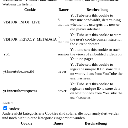
Werbung zu liefern.
Cookie
Dauer
Beschreibung
YouTube sets this cookie to
6
measure bandwidth, determining
VISITOR_INFO1_LIVE
months
whether the user gets the new or
old player interface.
YouTube sets this cookie to store
6
VISITOR_PRIVACY_METADATA
the user's cookie consent state for
months
the current domain.
Youtube sets this cookie to track
YSC
session
the views of embedded videos on
Youtube pages.
YouTube sets this cookie to
register a unique ID to store data
yt.innertube::nextId
never
on what videos from YouTube the
user has seen.
YouTube sets this cookie to
register a unique ID to store data
yt.innertube::requests
never
on what videos from YouTube the
user has seen.
Andere
Andere
Andere nicht kategorisierte Cookies sind solche, die noch analysiert werden
und noch nicht in eine Kategorie eingeordnet wurden.
Cookie
Dauer
Beschreibung