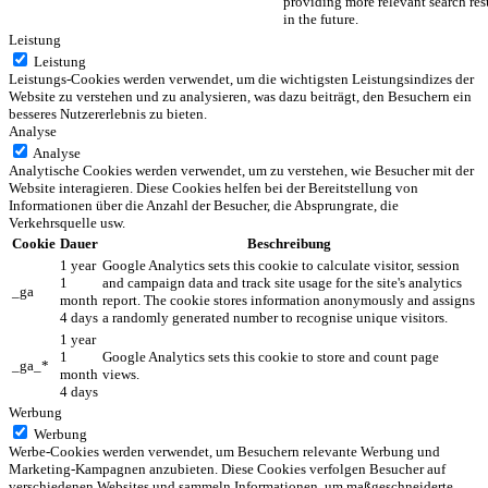
providing more relevant search res
in the future.
Leistung
Leistung
Leistungs-Cookies werden verwendet, um die wichtigsten Leistungsindizes der
Website zu verstehen und zu analysieren, was dazu beiträgt, den Besuchern ein
besseres Nutzererlebnis zu bieten.
Analyse
Analyse
Analytische Cookies werden verwendet, um zu verstehen, wie Besucher mit der
Website interagieren. Diese Cookies helfen bei der Bereitstellung von
Informationen über die Anzahl der Besucher, die Absprungrate, die
Verkehrsquelle usw.
Cookie
Dauer
Beschreibung
1 year
Google Analytics sets this cookie to calculate visitor, session
1
and campaign data and track site usage for the site's analytics
_ga
month
report. The cookie stores information anonymously and assigns
4 days
a randomly generated number to recognise unique visitors.
1 year
1
Google Analytics sets this cookie to store and count page
_ga_*
month
views.
4 days
Werbung
Werbung
Werbe-Cookies werden verwendet, um Besuchern relevante Werbung und
Marketing-Kampagnen anzubieten. Diese Cookies verfolgen Besucher auf
verschiedenen Websites und sammeln Informationen, um maßgeschneiderte