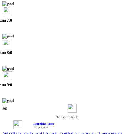
 zum
7:0
 zum
8:0
 zum
9:0
90
Tor zum
10:0
Franziska Verse
1. Saisontor
Aufstellung
Spielbericht
Liveticker
Spielort
Schiedsrichter
Teamvergleich