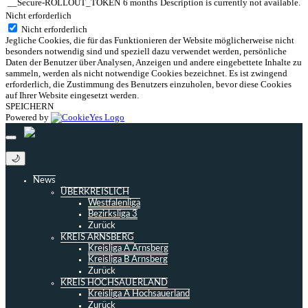
__Secure-ROLLOUT_TOKEN
6 months
Description is currently not available.
Nicht erforderlich
Nicht erforderlich
Jegliche Cookies, die für das Funktionieren der Website möglicherweise nicht
besonders notwendig sind und speziell dazu verwendet werden, persönliche
Daten der Benutzer über Analysen, Anzeigen und andere eingebettete Inhalte zu
sammeln, werden als nicht notwendige Cookies bezeichnet. Es ist zwingend
erforderlich, die Zustimmung des Benutzers einzuholen, bevor diese Cookies
auf Ihrer Website eingesetzt werden.
SPEICHERN
Powered by
🌙
News
ÜBERKREISLICH
Westfalenliga
Bezirksliga 3
Zurück
KREIS ARNSBERG
Kreisliga A Arnsberg
Kreisliga B Arnsberg
Zurück
KREIS HOCHSAUERLAND
Kreisliga A Hochsauerland
Zurück