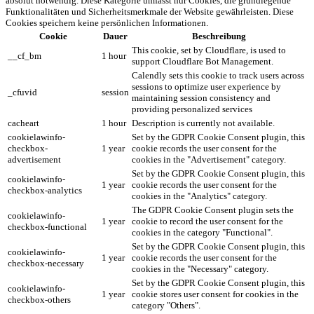
absolut notwendig. Diese Kategorie umfasst nur Cookies, die grundlegende
Funktionalitäten und Sicherheitsmerkmale der Website gewährleisten. Diese
Cookies speichern keine persönlichen Informationen.
Cookie
Dauer
Beschreibung
This cookie, set by Cloudflare, is used to
__cf_bm
1 hour
support Cloudflare Bot Management.
Calendly sets this cookie to track users across
sessions to optimize user experience by
_cfuvid
session
maintaining session consistency and
providing personalized services
cacheart
1 hour
Description is currently not available.
cookielawinfo-
Set by the GDPR Cookie Consent plugin, this
checkbox-
1 year
cookie records the user consent for the
advertisement
cookies in the "Advertisement" category.
Set by the GDPR Cookie Consent plugin, this
cookielawinfo-
1 year
cookie records the user consent for the
checkbox-analytics
cookies in the "Analytics" category.
The GDPR Cookie Consent plugin sets the
cookielawinfo-
1 year
cookie to record the user consent for the
checkbox-functional
cookies in the category "Functional".
Set by the GDPR Cookie Consent plugin, this
cookielawinfo-
1 year
cookie records the user consent for the
checkbox-necessary
cookies in the "Necessary" category.
Set by the GDPR Cookie Consent plugin, this
cookielawinfo-
1 year
cookie stores user consent for cookies in the
checkbox-others
category "Others".