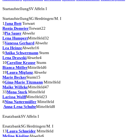
Startaufstellung
SV Affeln I
Startaufstellung
SG Herdringen/M. I
1
Jana Bott
Torwart
Ronja Domeier
Torwart
22
3
Pia Sauer
Abwehr
Lena Humpert
Mittelfeld
32
5
Vanessa Gerhard
Abwehr
Lea Heinze
Abwehr
16
9
Anika Schwermann
Sturm
Lena Drawski
Abwehr
4
10
Caroline Krause
Sturm
Bianca Möller
Mittelfeld
6
19
Laura Miglanz
Abwehr
Marie Becker
Sturm
15
6
Gina-Marie Titzmann
Mittelfeld
Maike Willeke
Mittelfeld
47
33
Mona Stork
Mittelfeld
Larissa Wolff
Mittelfeld
23
8
Nina Nattermüller
Mittelfeld
Anna-Lena Schulte
Mittelfeld
8
Ersatzbank
SV Affeln I
Ersatzbank
SG Herdringen/M. I
13
Laura Schneider
Mittelfeld
Melina Kösling
Abwehr
6