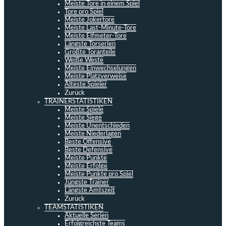
Meiste Tore in einem Spiel
Tore pro Spiel
Meiste Jokertore
Meiste Last-Minute-Tore
Meiste Elfmeter-Tore
Längste Torserien
Größte Toranteile
Weiße Weste
Meiste Einwechselungen
Meiste Platzverweise
Älteste Spieler
Zurück
TRAINERSTATISTIKEN
Meiste Spiele
Meiste Siege
Meiste Unentschieden
Meiste Niederlagen
Beste Offensive
Beste Defensive
Meiste Punkte
Meiste Erfolge
Meiste Punkte pro Spiel
Jüngste Trainer
Längste Amtszeit
Zurück
TEAMSTATISTIKEN
Aktuelle Serien
Erfolgreichste Teams