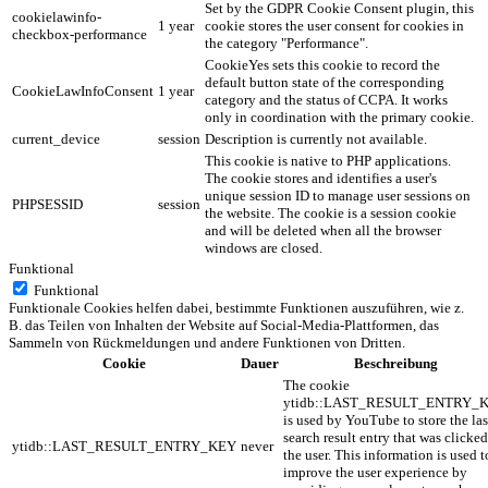
Set by the GDPR Cookie Consent plugin, this
cookielawinfo-
1 year
cookie stores the user consent for cookies in
checkbox-performance
the category "Performance".
CookieYes sets this cookie to record the
default button state of the corresponding
CookieLawInfoConsent
1 year
category and the status of CCPA. It works
only in coordination with the primary cookie.
current_device
session
Description is currently not available.
This cookie is native to PHP applications.
The cookie stores and identifies a user's
unique session ID to manage user sessions on
PHPSESSID
session
the website. The cookie is a session cookie
and will be deleted when all the browser
windows are closed.
Funktional
Funktional
Funktionale Cookies helfen dabei, bestimmte Funktionen auszuführen, wie z.
B. das Teilen von Inhalten der Website auf Social-Media-Plattformen, das
Sammeln von Rückmeldungen und andere Funktionen von Dritten.
Cookie
Dauer
Beschreibung
The cookie
ytidb::LAST_RESULT_ENTRY_
is used by YouTube to store the las
search result entry that was clicke
ytidb::LAST_RESULT_ENTRY_KEY
never
the user. This information is used t
improve the user experience by