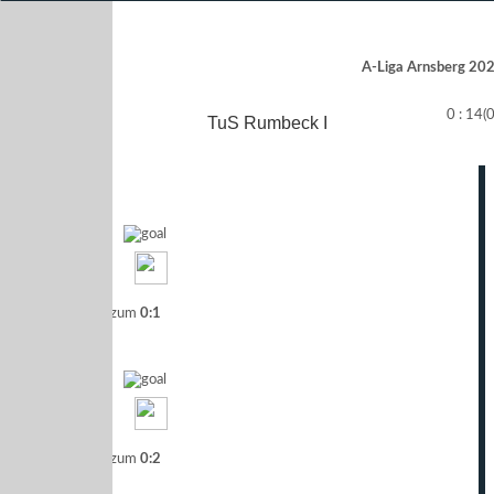
A-Liga Arnsberg 2021
0 : 14
(0
TuS Rumbeck I
Tor zum
0:1
er
Tor zum
0:2