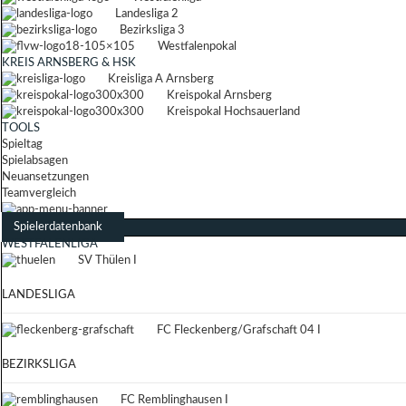
Landesliga 2
Bezirksliga 3
Westfalenpokal
KREIS ARNSBERG & HSK
Kreisliga A Arnsberg
Kreispokal Arnsberg
Kreispokal Hochsauerland
TOOLS
Spieltag
Spielabsagen
Neuansetzungen
Teamvergleich
Spielerdatenbank
WESTFALENLIGA
SV Thülen I
LANDESLIGA
FC Fleckenberg/Grafschaft 04 I
BEZIRKSLIGA
FC Remblinghausen I