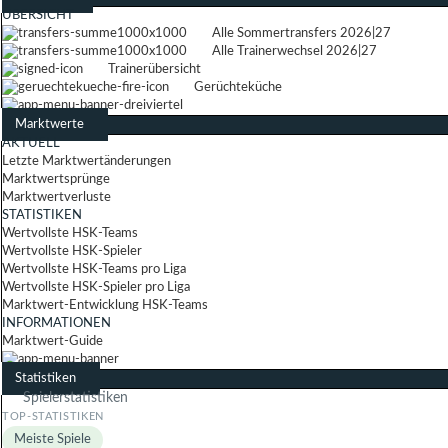
ÜBERSICHT
Alle Sommertransfers 2026|27
Alle Trainerwechsel 2026|27
Trainerübersicht
Gerüchteküche
Marktwerte
AKTUELL
Letzte Marktwertänderungen
Marktwertsprünge
Marktwertverluste
STATISTIKEN
Wertvollste HSK-Teams
Wertvollste HSK-Spieler
Wertvollste HSK-Teams pro Liga
Wertvollste HSK-Spieler pro Liga
Marktwert-Entwicklung HSK-Teams
INFORMATIONEN
Marktwert-Guide
Statistiken
Spielerstatistiken
Meiste Spiele