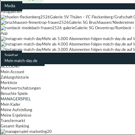
Media
Fotogalerien
Galerie: SV Thülen – FC Fleckenberg/Grafschaft 
Galerie: SG Bruchhausen/Niedereimer 
Galerie: SG Oeventrop/Rumbeck –
App
Mehr als 5.000 Abonnenten folgen match-day.de auf 
Mehr als 4.000 Abonnenten folgen match-day.de auf 
Mehr als 3.000 Abonnenten folgen match-day.de auf 
Spieltag
Mein match-day.de
ACCOUNT
Mein Account
Zahlungshistorie
Merkliste
Marktwertschätzungen
Besuchte Spiele
MANAGERSPIEL
Mein Kader
Meine Aufstellung
Meine Ergebnisse
Transfermarkt
Gesamt-Ranking