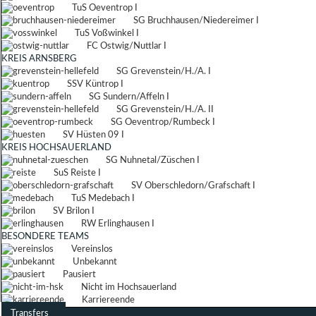
TuS Oeventrop I
SG Bruchhausen/Niedereimer I
TuS Voßwinkel I
FC Ostwig/Nuttlar I
KREIS ARNSBERG
SG Grevenstein/H./A. I
SSV Küntrop I
SG Sundern/Affeln I
SG Grevenstein/H./A. II
SG Oeventrop/Rumbeck I
SV Hüsten 09 I
KREIS HOCHSAUERLAND
SG Nuhnetal/Züschen I
SuS Reiste I
SV Oberschledorn/Grafschaft I
TuS Medebach I
SV Brilon I
RW Erlinghausen I
BESONDERE TEAMS
Vereinslos
Unbekannt
Pausiert
Nicht im Hochsauerland
Karriereende
Transfers