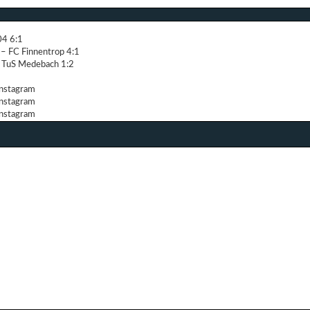
04 6:1
– FC Finnentrop 4:1
 TuS Medebach 1:2
Instagram
Instagram
Instagram