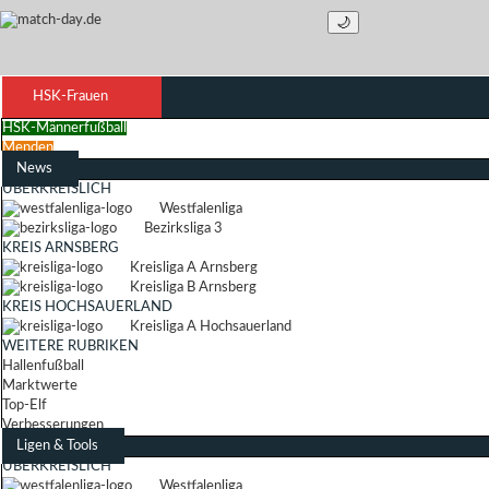
🌙
HSK-Frauen
HSK-Männerfußball
Menden
News
ÜBERKREISLICH
Westfalenliga
Bezirksliga 3
KREIS ARNSBERG
Kreisliga A Arnsberg
Kreisliga B Arnsberg
KREIS HOCHSAUERLAND
Kreisliga A Hochsauerland
WEITERE RUBRIKEN
Hallenfußball
Marktwerte
Top-Elf
Verbesserungen
Ligen & Tools
ÜBERKREISLICH
Westfalenliga