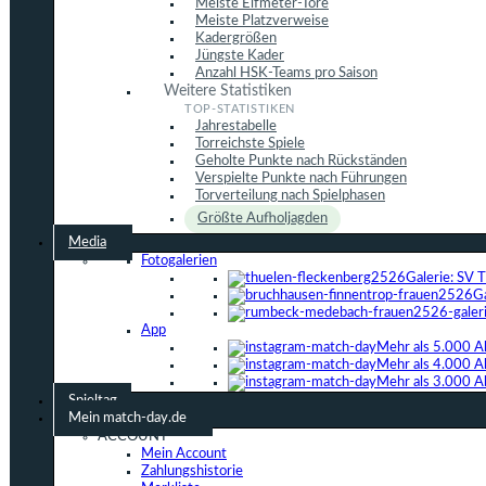
Meiste Elfmeter-Tore
Meiste Platzverweise
Kadergrößen
Jüngste Kader
Anzahl HSK-Teams pro Saison
Weitere Statistiken
Jahrestabelle
Torreichste Spiele
Geholte Punkte nach Rückständen
Verspielte Punkte nach Führungen
Torverteilung nach Spielphasen
Größte Aufholjagden
Media
Fotogalerien
Galerie: SV 
G
App
Mehr als 5.000 A
Mehr als 4.000 A
Mehr als 3.000 A
Spieltag
Mein match-day.de
ACCOUNT
Mein Account
Zahlungshistorie