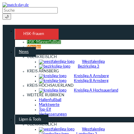
🌙
HSK-Frauen
HSK-Männerfußball
Menden
News
ÜBERKREISLICH
Westfalenliga
Bezirksliga 3
KREIS ARNSBERG
Kreisliga A Arnsberg
Kreisliga B Arnsberg
KREIS HOCHSAUERLAND
Kreisliga A Hochsauerland
WEITERE RUBRIKEN
Hallenfußball
Marktwerte
Top-Elf
Verbesserungen
Ligen & Tools
ÜBERKREISLICH
Westfalenliga