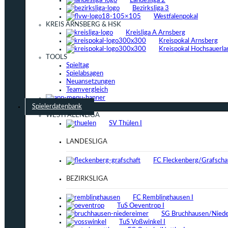
Landesliga 2
Bezirksliga 3
Westfalenpokal
KREIS ARNSBERG & HSK
Kreisliga A Arnsberg
Kreispokal Arnsberg
Kreispokal Hochsauerla
TOOLS
Spieltag
Spielabsagen
Neuansetzungen
Teamvergleich
Spielerdatenbank
WESTFALENLIGA
SV Thülen I
LANDESLIGA
FC Fleckenberg/Grafschaf
BEZIRKSLIGA
FC Remblinghausen I
TuS Oeventrop I
SG Bruchhausen/Niede
TuS Voßwinkel I