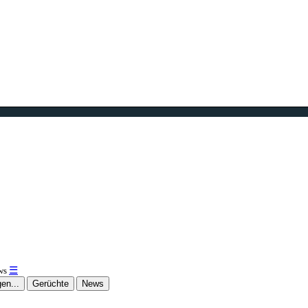
☰
ws
en...
Gerüchte
News