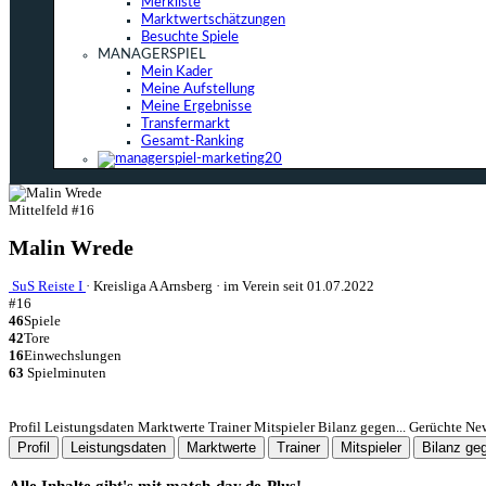
Merkliste
Marktwertschätzungen
Besuchte Spiele
MANAGERSPIEL
Mein Kader
Meine Aufstellung
Meine Ergebnisse
Transfermarkt
Gesamt-Ranking
Mittelfeld
#16
Malin Wrede
SuS Reiste I
·
Kreisliga A Arnsberg
·
im Verein seit 01.07.2022
#16
46
Spiele
42
Tore
16
Einwechslungen
63
Spielminuten
Profil
Leistungsdaten
Marktwerte
Trainer
Mitspieler
Bilanz gegen...
Gerüchte
Ne
Profil
Leistungsdaten
Marktwerte
Trainer
Mitspieler
Bilanz geg
Alle Inhalte gibt's mit match-day.de-Plus!