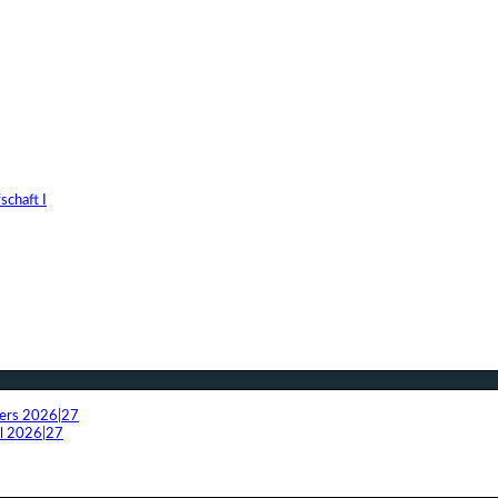
chaft I
fers 2026|27
el 2026|27