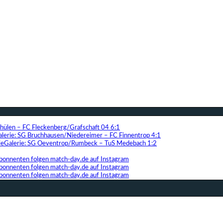
Thülen – FC Fleckenberg/Grafschaft 04 6:1
alerie: SG Bruchhausen/Niedereimer – FC Finnentrop 4:1
Galerie: SG Oeventrop/Rumbeck – TuS Medebach 1:2
bonnenten folgen match-day.de auf Instagram
bonnenten folgen match-day.de auf Instagram
bonnenten folgen match-day.de auf Instagram