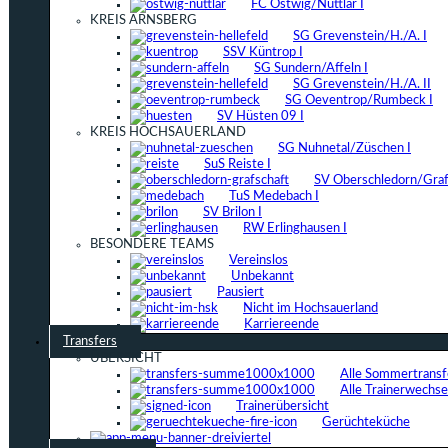
FC Ostwig/Nuttlar I
KREIS ARNSBERG
SG Grevenstein/H./A. I
SSV Küntrop I
SG Sundern/Affeln I
SG Grevenstein/H./A. II
SG Oeventrop/Rumbeck I
SV Hüsten 09 I
KREIS HOCHSAUERLAND
SG Nuhnetal/Züschen I
SuS Reiste I
SV Oberschledorn/Grafs
TuS Medebach I
SV Brilon I
RW Erlinghausen I
BESONDERE TEAMS
Vereinslos
Unbekannt
Pausiert
Nicht im Hochsauerland
Karriereende
Transfers
ÜBERSICHT
Alle Sommertrans
Alle Trainerwechs
Trainerübersicht
Gerüchteküche