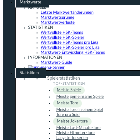
Marktwerte
AKTUELL
Letzte Marktwertänderungen
Marktwertsprünge
Marktwertverluste
STATISTIKEN
Wertvollste HSK-Teams
Wertvollste HSK-Spieler
Wertvollste HSK-Teams pro Liga
Wertvollste HSK-Spieler pro Liga
Marktwert-Entwicklung HSK-Teams
INFORMATIONEN
Marktwert-Guide
Statistiken
Spielerstatistiken
Meiste Spiele
Meiste gemeinsame Spiele
Meiste Tore
Meiste Tore in einem Spiel
Tore pro Spiel
Meiste Jokertore
Meiste Last-Minute-Tore
Meiste Elfmeter-Tore
Längste Torserien