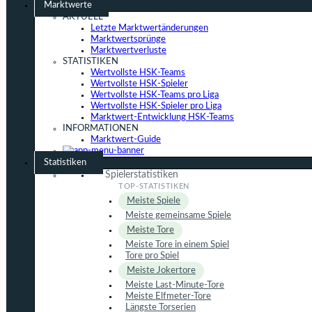
Marktwerte
AKTUELL
Letzte Marktwertänderungen
Marktwertsprünge
Marktwertverluste
STATISTIKEN
Wertvollste HSK-Teams
Wertvollste HSK-Spieler
Wertvollste HSK-Teams pro Liga
Wertvollste HSK-Spieler pro Liga
Marktwert-Entwicklung HSK-Teams
INFORMATIONEN
Marktwert-Guide
Statistiken
Spielerstatistiken
Meiste Spiele
Meiste gemeinsame Spiele
Meiste Tore
Meiste Tore in einem Spiel
Tore pro Spiel
Meiste Jokertore
Meiste Last-Minute-Tore
Meiste Elfmeter-Tore
Längste Torserien