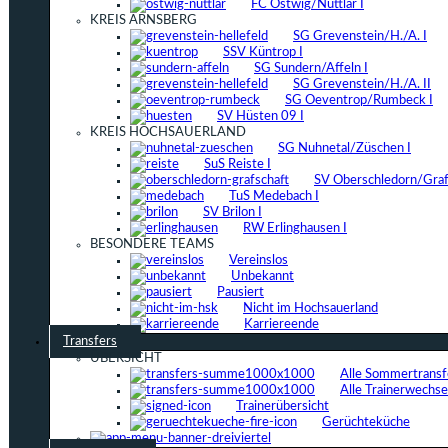
FC Ostwig/Nuttlar I
KREIS ARNSBERG
SG Grevenstein/H./A. I
SSV Küntrop I
SG Sundern/Affeln I
SG Grevenstein/H./A. II
SG Oeventrop/Rumbeck I
SV Hüsten 09 I
KREIS HOCHSAUERLAND
SG Nuhnetal/Züschen I
SuS Reiste I
SV Oberschledorn/Grafs
TuS Medebach I
SV Brilon I
RW Erlinghausen I
BESONDERE TEAMS
Vereinslos
Unbekannt
Pausiert
Nicht im Hochsauerland
Karriereende
Transfers
ÜBERSICHT
Alle Sommertrans
Alle Trainerwechs
Trainerübersicht
Gerüchteküche