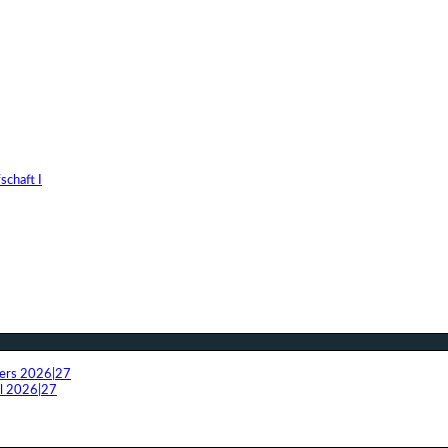
chaft I
fers 2026|27
el 2026|27