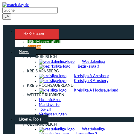
🌙
HSK-Frauen
HSK-Männerfußball
Menden
News
ÜBERKREISLICH
Westfalenliga
Bezirksliga 3
KREIS ARNSBERG
Kreisliga A Arnsberg
Kreisliga B Arnsberg
KREIS HOCHSAUERLAND
Kreisliga A Hochsauerland
WEITERE RUBRIKEN
Hallenfußball
Marktwerte
Top-Elf
Verbesserungen
Ligen & Tools
ÜBERKREISLICH
Westfalenliga