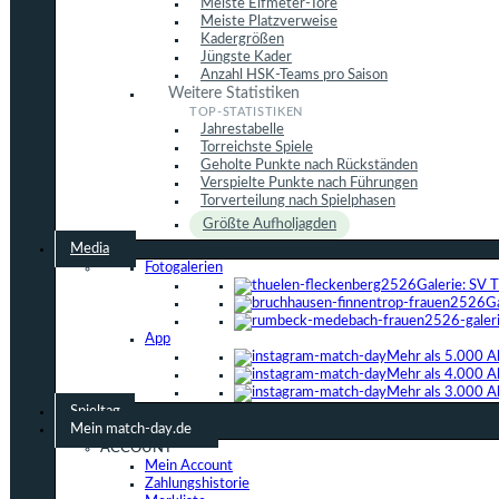
Meiste Elfmeter-Tore
Meiste Platzverweise
Kadergrößen
Jüngste Kader
Anzahl HSK-Teams pro Saison
Weitere Statistiken
Jahrestabelle
Torreichste Spiele
Geholte Punkte nach Rückständen
Verspielte Punkte nach Führungen
Torverteilung nach Spielphasen
Größte Aufholjagden
Media
Fotogalerien
Galerie: SV 
G
App
Mehr als 5.000 A
Mehr als 4.000 A
Mehr als 3.000 A
Spieltag
Mein match-day.de
ACCOUNT
Mein Account
Zahlungshistorie