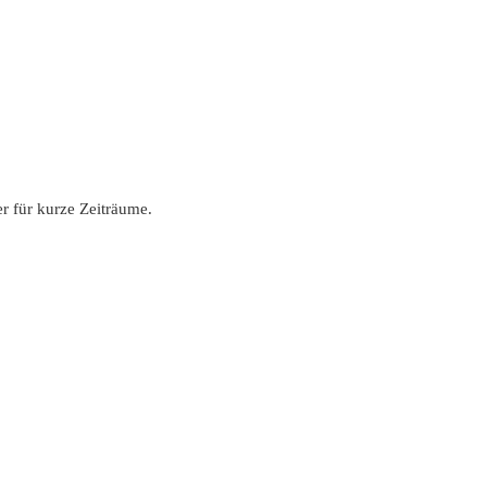
er für kurze Zeiträume.
egenüber dem Monatsabo.