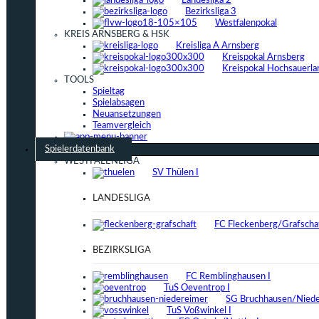
Landesliga 2
Bezirksliga 3
Westfalenpokal
KREIS ARNSBERG & HSK
Kreisliga A Arnsberg
Kreispokal Arnsberg
Kreispokal Hochsauerla
TOOLS
Spieltag
Spielabsagen
Neuansetzungen
Teamvergleich
Spielerdatenbank
WESTFALENLIGA
SV Thülen I
LANDESLIGA
FC Fleckenberg/Grafschaf
BEZIRKSLIGA
FC Remblinghausen I
TuS Oeventrop I
SG Bruchhausen/Niede
TuS Voßwinkel I