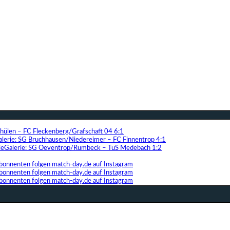
Thülen – FC Fleckenberg/Grafschaft 04 6:1
alerie: SG Bruchhausen/Niedereimer – FC Finnentrop 4:1
Galerie: SG Oeventrop/Rumbeck – TuS Medebach 1:2
bonnenten folgen match-day.de auf Instagram
bonnenten folgen match-day.de auf Instagram
bonnenten folgen match-day.de auf Instagram