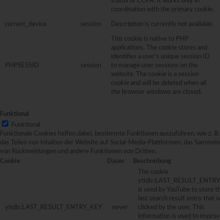
status of CCPA. It works only in
coordination with the primary cookie.
current_device
session
Description is currently not available.
This cookie is native to PHP
applications. The cookie stores and
identifies a user's unique session ID
PHPSESSID
session
to manage user sessions on the
website. The cookie is a session
cookie and will be deleted when all
the browser windows are closed.
Funktional
Funktional
Funktionale Cookies helfen dabei, bestimmte Funktionen auszuführen, wie z. B.
das Teilen von Inhalten der Website auf Social-Media-Plattformen, das Sammeln
von Rückmeldungen und andere Funktionen von Dritten.
Cookie
Dauer
Beschreibung
The cookie
ytidb::LAST_RESULT_ENTR
is used by YouTube to store t
last search result entry that 
ytidb::LAST_RESULT_ENTRY_KEY
never
clicked by the user. This
information is used to improv