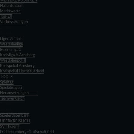
WEITERE RUBRIKEN
Hallenfußball
Marktwerte
Top-Elf
Verbesserungen
Zurück
Zurück
Ligen & Tools
Westfalenliga
Bezirksliga 3
Kreisliga A Arnsberg
Westfalenpokal
Kreispokal Arnsberg
Kreispokal Hochsauerland
TOOLS
Spieltag
Spielabsagen
Neuansetzungen
Teamvergleich
Zurück
Zurück
Spielerdatenbank
ÜBERKREISLICH
SV Thülen I
FC Fleckenberg/Grafschaft 04 I