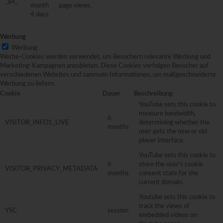
_ga_*
month
page views.
4 days
Werbung
Werbung
Werbe-Cookies werden verwendet, um Besuchern relevante Werbung und
Marketing-Kampagnen anzubieten. Diese Cookies verfolgen Besucher auf
verschiedenen Websites und sammeln Informationen, um maßgeschneiderte
Werbung zu liefern.
Cookie
Dauer
Beschreibung
YouTube sets this cookie to
measure bandwidth,
6
VISITOR_INFO1_LIVE
determining whether the
months
user gets the new or old
player interface.
YouTube sets this cookie to
6
store the user's cookie
VISITOR_PRIVACY_METADATA
months
consent state for the
current domain.
Youtube sets this cookie to
track the views of
YSC
session
embedded videos on