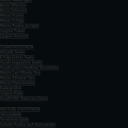
Meiste Niederlagen
Beste Offensive
Beste Defensive
Meiste Punkte
Meiste Erfolge
Meiste Punkte pro Spiel
Jüngste Trainer
Längste Amtszeit
Zurück
TEAMSTATISTIKEN
Aktuelle Serien
Erfolgreichste Teams
Anzahl eingesetzte Spieler
Anzahl unterschiedliche Torschützen
Meiste Last-Minute-Tore
Meiste Elfmeter-Tore
Meiste Platzverweise
Kadergrößen
Jüngste Kader
Anzahl HSK-Teams pro Saison
Zurück
WEITERE STATISTIKEN
Jahrestabelle
Torreichste Spiele
Geholte Punkte nach Rückständen