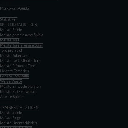
Zurück
Marktwert-Guide
Zurück
Statistiken
SPIELERSTATISTIKEN
Meiste Spiele
Meiste gemeinsame Spiele
Meiste Tore
Meiste Tore in einem Spiel
Tore pro Spiel
Meiste Jokertore
Meiste Last-Minute-Tore
Meiste Elfmeter-Tore
Längste Torserien
Größte Toranteile
Weiße Weste
Meiste Einwechselungen
Meiste Platzverweise
Älteste Spieler
Zurück
TRAINERSTATISTIKEN
Meiste Spiele
Meiste Siege
Meiste Unentschieden