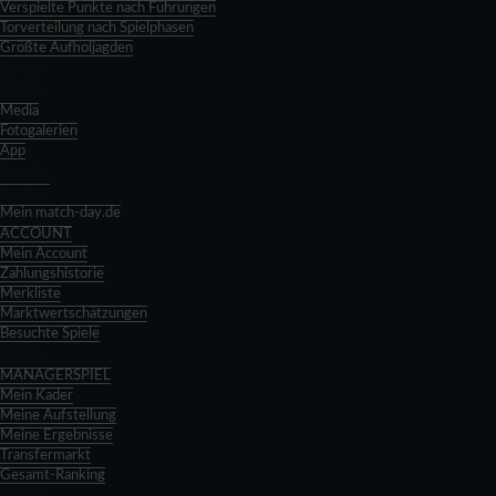
Verspielte Punkte nach Führungen
Torverteilung nach Spielphasen
Größte Aufholjagden
Zurück
Zurück
Media
Fotogalerien
App
Zurück
Spieltag
Mein match-day.de
ACCOUNT
Mein Account
Zahlungshistorie
Merkliste
Marktwertschätzungen
Besuchte Spiele
Zurück
MANAGERSPIEL
Mein Kader
Meine Aufstellung
Meine Ergebnisse
Transfermarkt
Gesamt-Ranking