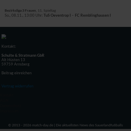
Bezirksliga 3 Frauen
, 11. Spieltag
TuS Oeventrop I
FC Remblinghausen I
So., 08.11., 13:00 Uhr:
–
Kontakt:
Schulte & Stratmann GbR
Alt Hüsten 13
59759 Arnsberg
Beitrag einreichen
Vertrag widerrufen
Kontakt
AGN
Datenschutz
Impressum
© 2013 - 2026 match-day.de | Die aktuellsten News des Sauerlandfußballs