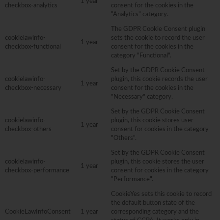
1 year
checkbox-analytics
consent for the cookies in the
"Analytics" category.
The GDPR Cookie Consent plugin
cookielawinfo-
sets the cookie to record the user
1 year
checkbox-functional
consent for the cookies in the
category "Functional".
Set by the GDPR Cookie Consent
cookielawinfo-
plugin, this cookie records the user
1 year
checkbox-necessary
consent for the cookies in the
"Necessary" category.
Set by the GDPR Cookie Consent
cookielawinfo-
plugin, this cookie stores user
1 year
checkbox-others
consent for cookies in the category
"Others".
Set by the GDPR Cookie Consent
cookielawinfo-
plugin, this cookie stores the user
1 year
checkbox-performance
consent for cookies in the category
"Performance".
CookieYes sets this cookie to record
the default button state of the
CookieLawInfoConsent
1 year
corresponding category and the