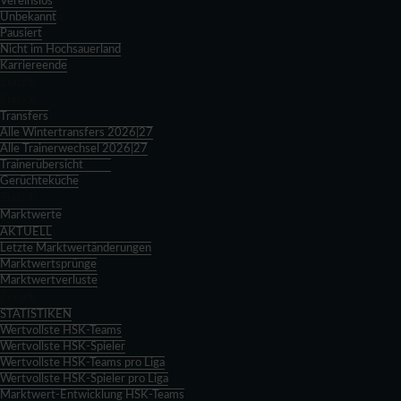
Vereinslos
Unbekannt
Pausiert
Nicht im Hochsauerland
Karriereende
Zurück
Zurück
Transfers
Alle Wintertransfers 2026|27
Alle Trainerwechsel 2026|27
Trainerübersicht
Gerüchteküche
Zurück
Marktwerte
AKTUELL
Letzte Marktwertänderungen
Marktwertsprünge
Marktwertverluste
Zurück
STATISTIKEN
Wertvollste HSK-Teams
Wertvollste HSK-Spieler
Wertvollste HSK-Teams pro Liga
Wertvollste HSK-Spieler pro Liga
Marktwert-Entwicklung HSK-Teams