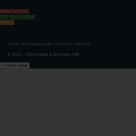
Zurück
Zurück
Region wechseln
HSK-Männerfußball
Menden
Zurück
Kontakt
|
Nutzungsbedingungen
|
Datenschutz
|
Impressum
© 2013 - 2026 Schulte & Stratmann GbR
× Close Panel