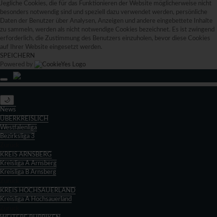
Jegliche Cookies, die für das Funktionieren der Website möglicherweise nicht
besonders notwendig sind und speziell dazu verwendet werden, persönliche
Daten der Benutzer über Analysen, Anzeigen und andere eingebettete Inhalte
zu sammeln, werden als nicht notwendige Cookies bezeichnet. Es ist zwingend
erforderlich, die Zustimmung des Benutzers einzuholen, bevor diese Cookies
auf Ihrer Website eingesetzt werden.
SPEICHERN
Powered by
🌙
News
ÜBERKREISLICH
Westfalenliga
Bezirksliga 3
Zurück
KREIS ARNSBERG
Kreisliga A Arnsberg
Kreisliga B Arnsberg
Zurück
KREIS HOCHSAUERLAND
Kreisliga A Hochsauerland
Zurück