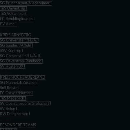
SG Bruchhausen/Niedereimer I
TuS Oeventrop I
TuS Voßwinkel I
FC Remblinghausen I
BV Alme I
Zurück
KREIS ARNSBERG
SG Grevenstein/H./A. I
SG Sundern/Affeln I
SSV Küntrop I
SG Grevenstein/H./A. II
SG Oeventrop/Rumbeck I
SV Hüsten 09 I
Zurück
KREIS HOCHSAUERLAND
SG Nuhnetal/Züschen I
SuS Reiste I
FC Ostwig/Nuttlar I
TuS Medebach I
SV Oberschledorn/Grafschaft I
SV Brilon I
RW Erlinghausen I
Zurück
BESONDERE TEAMS