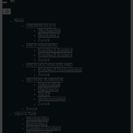
🌙
News
ÜBERKREISLICH
Westfalenliga
Bezirksliga 3
Zurück
KREIS ARNSBERG
Kreisliga A Arnsberg
Kreisliga B Arnsberg
Zurück
KREIS HOCHSAUERLAND
Kreisliga A Hochsauerland
Zurück
WEITERE RUBRIKEN
Hallenfußball
Marktwerte
Top-Elf
Verbesserungen
Zurück
Zurück
Ligen & Tools
Westfalenliga
Bezirksliga 3
Kreisliga A Arnsberg