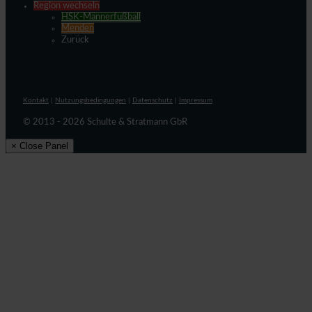
Region wechseln
HSK-Männerfußball
Menden
Zurück
Kontakt
|
Nutzungsbedingungen
|
Datenschutz
|
Impressum
© 2013 - 2026 Schulte & Stratmann GbR
× Close Panel