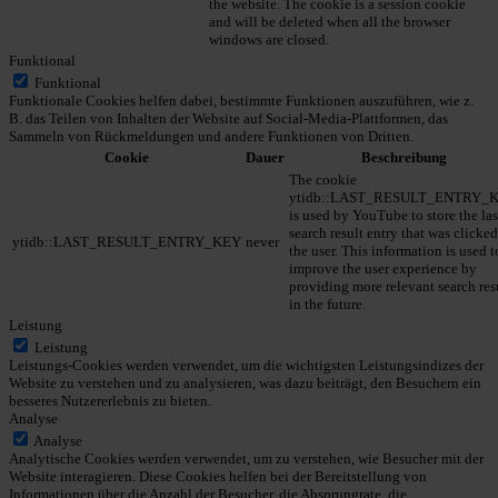
the website. The cookie is a session cookie
and will be deleted when all the browser
windows are closed.
Funktional
Funktional
Funktionale Cookies helfen dabei, bestimmte Funktionen auszuführen, wie z.
B. das Teilen von Inhalten der Website auf Social-Media-Plattformen, das
Sammeln von Rückmeldungen und andere Funktionen von Dritten.
Cookie
Dauer
Beschreibung
The cookie
ytidb::LAST_RESULT_ENTRY_
is used by YouTube to store the las
search result entry that was clicke
ytidb::LAST_RESULT_ENTRY_KEY
never
the user. This information is used t
improve the user experience by
providing more relevant search res
in the future.
Leistung
Leistung
Leistungs-Cookies werden verwendet, um die wichtigsten Leistungsindizes der
Website zu verstehen und zu analysieren, was dazu beiträgt, den Besuchern ein
besseres Nutzererlebnis zu bieten.
Analyse
Analyse
Analytische Cookies werden verwendet, um zu verstehen, wie Besucher mit der
Website interagieren. Diese Cookies helfen bei der Bereitstellung von
Informationen über die Anzahl der Besucher, die Absprungrate, die