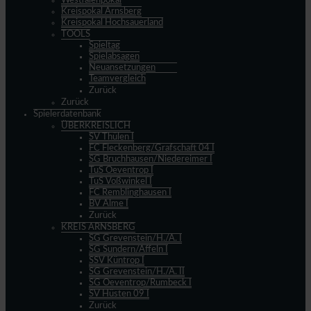
Westfalenpokal
Kreispokal Arnsberg
Kreispokal Hochsauerland
TOOLS
Spieltag
Spielabsagen
Neuansetzungen
Teamvergleich
Zurück
Zurück
Spielerdatenbank
ÜBERKREISLICH
SV Thülen I
FC Fleckenberg/Grafschaft 04 I
SG Bruchhausen/Niedereimer I
TuS Oeventrop I
TuS Voßwinkel I
FC Remblinghausen I
BV Alme I
Zurück
KREIS ARNSBERG
SG Grevenstein/H./A. I
SG Sundern/Affeln I
SSV Küntrop I
SG Grevenstein/H./A. II
SG Oeventrop/Rumbeck I
SV Hüsten 09 I
Zurück