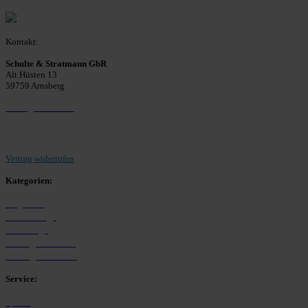
Kontakt:
Schulte & Stratmann GbR
Alt Hüsten 13
59759 Arnsberg
Beitrag einreichen
Vertrag widerrufen
Kategorien:
Allgemein
Westfalenliga
Bezirksliga
Kreisliga A Arnsberg
Kreisliga B Arnsberg
Service:
Spieltag