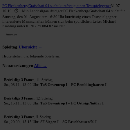
FC Fleckenberg/Grafschaft 04 sucht kurzfristig einen Testspielgegner
31.07.
10:19 · ⏱ 1 Min.
Landesligaaufsteiger FC Fleckenberg/Grafschaft 04 sucht für
Samstag, den 01. August, um 16:30 Uhr kurzfristig einen Testspielgegner.
Interessierte Mannschaften können sich beim sportlichen Leiter Michael
Krähling unter 0170 / 75 084 82 melden.
Anzeige
Spieltag
Übersicht →
Heute stehen u.a. folgende Spiele an:
Neuansetzungen
Alle →
Bezirksliga 3 Frauen
, 11. Spieltag
So., 08.11., 13:00 Uhr:
TuS Oeventrop I
–
FC Remblinghausen I
Bezirksliga 3 Frauen
, 12. Spieltag
So., 15.11., 13:00 Uhr:
TuS Oeventrop I
–
FC Ostwig/Nuttlar I
Bezirksliga 3 Frauen
, 5. Spieltag
So., 20.09., 15:15 Uhr:
SF Siegen I
–
SG Bruchhausen/N. I