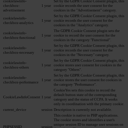
cookielawinfo-
Set by the GDPR Cookie Consent plugin, this
checkbox-
1 year
cookie records the user consent for the
advertisement
cookies in the "Advertisement" category.
Set by the GDPR Cookie Consent plugin, this
cookielawinfo-
1 year
cookie records the user consent for the
checkbox-analytics
cookies in the "Analytics" category.
The GDPR Cookie Consent plugin sets the
cookielawinfo-
1 year
cookie to record the user consent for the
checkbox-functional
cookies in the category "Functional".
Set by the GDPR Cookie Consent plugin, this
cookielawinfo-
1 year
cookie records the user consent for the
checkbox-necessary
cookies in the "Necessary" category.
Set by the GDPR Cookie Consent plugin, this
cookielawinfo-
1 year
cookie stores user consent for cookies in the
checkbox-others
category "Others".
Set by the GDPR Cookie Consent plugin, this
cookielawinfo-
1 year
cookie stores the user consent for cookies in
checkbox-performance
the category "Performance".
CookieYes sets this cookie to record the
default button state of the corresponding
CookieLawInfoConsent
1 year
category and the status of CCPA. It works
only in coordination with the primary cookie.
current_device
session
Description is currently not available.
This cookie is native to PHP applications.
The cookie stores and identifies a user's
unique session ID to manage user sessions on
PHPSESSID
session