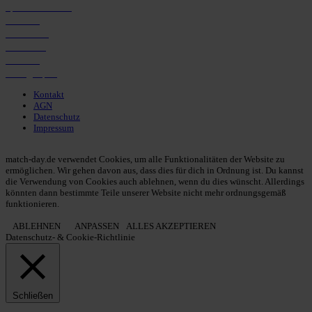
Spielerdatenbank
Transfers
Marktwerte
Statistiken
Gerüchte
Managerspiel
Kontakt
AGN
Datenschutz
Impressum
© 2013 - 2026 match-day.de | Die aktuellsten News des Sauerlandfußballs
match-day.de verwendet Cookies, um alle Funktionalitäten der Website zu
ermöglichen. Wir gehen davon aus, dass dies für dich in Ordnung ist. Du kannst
die Verwendung von Cookies auch ablehnen, wenn du dies wünscht. Allerdings
könnten dann bestimmte Teile unserer Website nicht mehr ordnungsgemäß
funktionieren.
ABLEHNEN
ANPASSEN
ALLES AKZEPTIEREN
Datenschutz- & Cookie-Richtlinie
Schließen