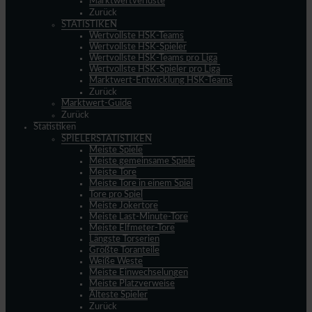
Marktwertverluste
Zurück
STATISTIKEN
Wertvollste HSK-Teams
Wertvollste HSK-Spieler
Wertvollste HSK-Teams pro Liga
Wertvollste HSK-Spieler pro Liga
Marktwert-Entwicklung HSK-Teams
Zurück
Marktwert-Guide
Zurück
Statistiken
SPIELERSTATISTIKEN
Meiste Spiele
Meiste gemeinsame Spiele
Meiste Tore
Meiste Tore in einem Spiel
Tore pro Spiel
Meiste Jokertore
Meiste Last-Minute-Tore
Meiste Elfmeter-Tore
Längste Torserien
Größte Toranteile
Weiße Weste
Meiste Einwechselungen
Meiste Platzverweise
Älteste Spieler
Zurück