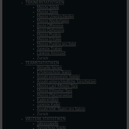
TRAINERSTATISTIKEN
Meiste Spiele
Meiste Siege
Meiste Unentschieden
Meiste Niederlagen
Beste Offensive
Beste Defensive
Meiste Punkte
Meiste Erfolge
Meiste Punkte pro Spiel
Jüngste Trainer
Längste Amtszeit
Zurück
TEAMSTATISTIKEN
Aktuelle Serien
Erfolgreichste Teams
Anzahl eingesetzte Spieler
Anzahl unterschiedliche Torschützen
Meiste Last-Minute-Tore
Meiste Elfmeter-Tore
Meiste Platzverweise
Kadergrößen
Jüngste Kader
Anzahl HSK-Teams pro Saison
Zurück
WEITERE STATISTIKEN
Jahrestabelle
Torreichste Spiele