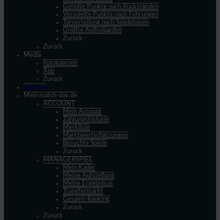
Geholte Punkte nach Rückständen
Verspielte Punkte nach Führungen
Torverteilung nach Spielphasen
Größte Aufholjagden
Zurück
Zurück
Media
Fotogalerien
App
Zurück
Spieltag
Mein match-day.de
ACCOUNT
Mein Account
Zahlungshistorie
Merkliste
Marktwertschätzungen
Besuchte Spiele
Zurück
MANAGERSPIEL
Mein Kader
Meine Aufstellung
Meine Ergebnisse
Transfermarkt
Gesamt-Ranking
Zurück
Zurück