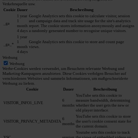
Verkehrsquelle usw.
Cookie
Dauer
Beschreibung
1 year
Google Analytics sets this cookie to calculate visitor, session
1
and campaign data and track site usage for the site's analytics
_ga
month
report. The cookie stores information anonymously and assigns
4 days
a randomly generated number to recognise unique visitors.
1 year
1
Google Analytics sets this cookie to store and count page
_ga_*
month
views.
4 days
Werbung
Werbung
Werbe-Cookies werden verwendet, um Besuchern relevante Werbung und
Marketing-Kampagnen anzubieten. Diese Cookies verfolgen Besucher auf
verschiedenen Websites und sammeln Informationen, um maßgeschneiderte
Werbung zu liefern.
Cookie
Dauer
Beschreibung
YouTube sets this cookie to
6
measure bandwidth, determining
VISITOR_INFO1_LIVE
months
whether the user gets the new or
old player interface.
YouTube sets this cookie to store
6
VISITOR_PRIVACY_METADATA
the user's cookie consent state for
months
the current domain.
Youtube sets this cookie to track
YSC
session
the views of embedded videos on