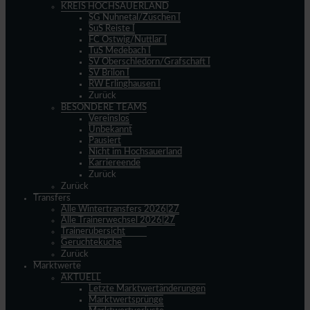
KREIS HOCHSAUERLAND
SG Nuhnetal/Züschen I
SuS Reiste I
FC Ostwig/Nuttlar I
TuS Medebach I
SV Oberschledorn/Grafschaft I
SV Brilon I
RW Erlinghausen I
Zurück
BESONDERE TEAMS
Vereinslos
Unbekannt
Pausiert
Nicht im Hochsauerland
Karriereende
Zurück
Zurück
Transfers
Alle Wintertransfers 2026|27
Alle Trainerwechsel 2026|27
Trainerübersicht
Gerüchteküche
Zurück
Marktwerte
AKTUELL
Letzte Marktwertänderungen
Marktwertsprünge