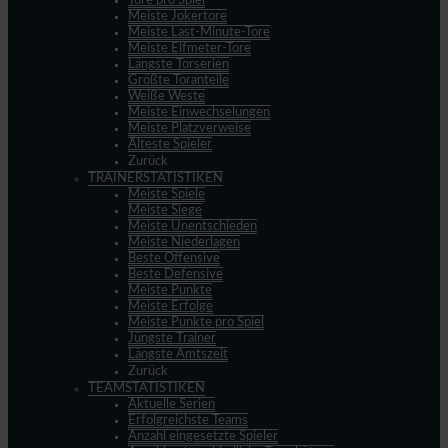
Tore pro Spiel
Meiste Jokertore
Meiste Last-Minute-Tore
Meiste Elfmeter-Tore
Längste Torserien
Größte Toranteile
Weiße Weste
Meiste Einwechselungen
Meiste Platzverweise
Älteste Spieler
Zurück
TRAINERSTATISTIKEN
Meiste Spiele
Meiste Siege
Meiste Unentschieden
Meiste Niederlagen
Beste Offensive
Beste Defensive
Meiste Punkte
Meiste Erfolge
Meiste Punkte pro Spiel
Jüngste Trainer
Längste Amtszeit
Zurück
TEAMSTATISTIKEN
Aktuelle Serien
Erfolgreichste Teams
Anzahl eingesetzte Spieler