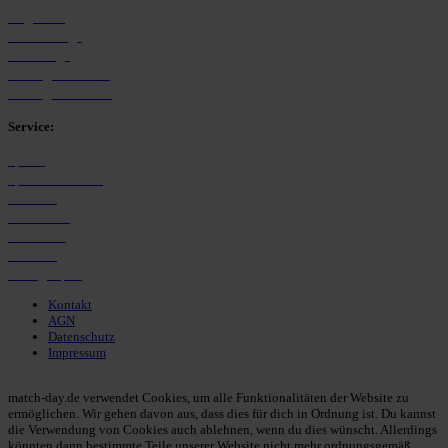
Allgemein
Westfalenliga
Bezirksliga
Kreisliga A Arnsberg
Kreisliga B Arnsberg
Service:
Spieltag
Spielerdatenbank
Transfers
Marktwerte
Statistiken
Gerüchte
Managerspiel
Kontakt
AGN
Datenschutz
Impressum
© 2013 - 2026 match-day.de | Die aktuellsten News des Sauerlandfußballs
match-day.de verwendet Cookies, um alle Funktionalitäten der Website zu
ermöglichen. Wir gehen davon aus, dass dies für dich in Ordnung ist. Du kannst
die Verwendung von Cookies auch ablehnen, wenn du dies wünscht. Allerdings
könnten dann bestimmte Teile unserer Website nicht mehr ordnungsgemäß