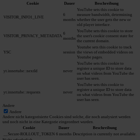
Cookie
Dauer
Beschreibung
YouTube sets this cookie to
6
measure bandwidth, determining
VISITOR_INFO1_LIVE
months
whether the user gets the new or
old player interface.
YouTube sets this cookie to store
6
VISITOR_PRIVACY_METADATA
the user's cookie consent state for
months
the current domain.
Youtube sets this cookie to track
YSC
session
the views of embedded videos on
Youtube pages.
YouTube sets this cookie to
register a unique ID to store data
yt.innertube::nextId
never
on what videos from YouTube the
user has seen.
YouTube sets this cookie to
register a unique ID to store data
yt.innertube::requests
never
on what videos from YouTube the
user has seen.
Andere
Andere
Andere nicht kategorisierte Cookies sind solche, die noch analysiert werden
und noch nicht in eine Kategorie eingeordnet wurden.
Cookie
Dauer
Beschreibung
__Secure-ROLLOUT_TOKEN
6 months
Description is currently not available.
Nicht erforderlich