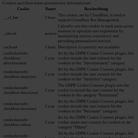
Cookies speichern keine persönlichen Informationen.
Cookie
Dauer
Beschreibung
This cookie, set by Cloudflare, is used to
__cf_bm
1 hour
support Cloudflare Bot Management.
Calendly sets this cookie to track users across
sessions to optimize user experience by
_cfuvid
session
maintaining session consistency and
providing personalized services
cacheart
1 hour
Description is currently not available.
cookielawinfo-
Set by the GDPR Cookie Consent plugin, this
checkbox-
1 year
cookie records the user consent for the
advertisement
cookies in the "Advertisement" category.
Set by the GDPR Cookie Consent plugin, this
cookielawinfo-
1 year
cookie records the user consent for the
checkbox-analytics
cookies in the "Analytics" category.
The GDPR Cookie Consent plugin sets the
cookielawinfo-
1 year
cookie to record the user consent for the
checkbox-functional
cookies in the category "Functional".
Set by the GDPR Cookie Consent plugin, this
cookielawinfo-
1 year
cookie records the user consent for the
checkbox-necessary
cookies in the "Necessary" category.
Set by the GDPR Cookie Consent plugin, this
cookielawinfo-
1 year
cookie stores user consent for cookies in the
checkbox-others
category "Others".
Set by the GDPR Cookie Consent plugin, this
cookielawinfo-