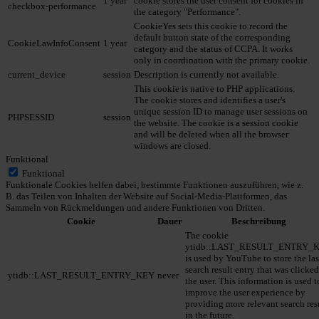
1 year
cookie stores the user consent for cookies in
checkbox-performance
the category "Performance".
CookieYes sets this cookie to record the
default button state of the corresponding
CookieLawInfoConsent
1 year
category and the status of CCPA. It works
only in coordination with the primary cookie.
current_device
session
Description is currently not available.
This cookie is native to PHP applications.
The cookie stores and identifies a user's
unique session ID to manage user sessions on
PHPSESSID
session
the website. The cookie is a session cookie
and will be deleted when all the browser
windows are closed.
Funktional
Funktional
Funktionale Cookies helfen dabei, bestimmte Funktionen auszuführen, wie z.
B. das Teilen von Inhalten der Website auf Social-Media-Plattformen, das
Sammeln von Rückmeldungen und andere Funktionen von Dritten.
Cookie
Dauer
Beschreibung
The cookie
ytidb::LAST_RESULT_ENTRY_
is used by YouTube to store the las
search result entry that was clicke
ytidb::LAST_RESULT_ENTRY_KEY
never
the user. This information is used t
improve the user experience by
providing more relevant search res
in the future.