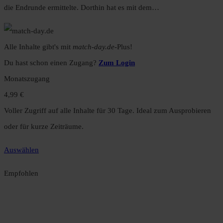
die Endrunde ermittelte. Dorthin hat es mit dem…
Alle Inhalte gibt's mit
match-day.de
-Plus!
Du hast schon einen Zugang?
Zum Login
Monatszugang
4,99 €
Voller Zugriff auf alle Inhalte für 30 Tage. Ideal zum Ausprobieren
oder für kurze Zeiträume.
Auswählen
Empfohlen
Jahreszugang
49,99 €
12 Monate unbegrenzter Zugriff auf alle Inhalte. Spare über 15 %