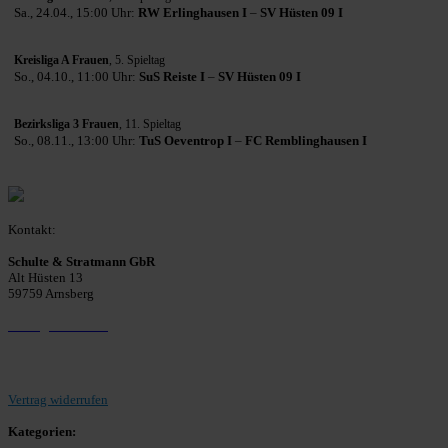
Sa., 24.04., 15:00 Uhr:
RW Erlinghausen I
–
SV Hüsten 09 I
Kreisliga A Frauen
, 5. Spieltag
So., 04.10., 11:00 Uhr:
SuS Reiste I
–
SV Hüsten 09 I
Bezirksliga 3 Frauen
, 11. Spieltag
So., 08.11., 13:00 Uhr:
TuS Oeventrop I
–
FC Remblinghausen I
Kontakt:
Schulte & Stratmann GbR
Alt Hüsten 13
59759 Arnsberg
Beitrag einreichen
Vertrag widerrufen
Kategorien: