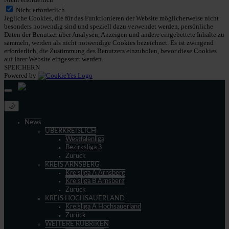
Nicht erforderlich
Jegliche Cookies, die für das Funktionieren der Website möglicherweise nicht
besonders notwendig sind und speziell dazu verwendet werden, persönliche
Daten der Benutzer über Analysen, Anzeigen und andere eingebettete Inhalte zu
sammeln, werden als nicht notwendige Cookies bezeichnet. Es ist zwingend
erforderlich, die Zustimmung des Benutzers einzuholen, bevor diese Cookies
auf Ihrer Website eingesetzt werden.
SPEICHERN
Powered by
🌙
News
ÜBERKREISLICH
Westfalenliga
Bezirksliga 3
Zurück
KREIS ARNSBERG
Kreisliga A Arnsberg
Kreisliga B Arnsberg
Zurück
KREIS HOCHSAUERLAND
Kreisliga A Hochsauerland
Zurück
WEITERE RUBRIKEN