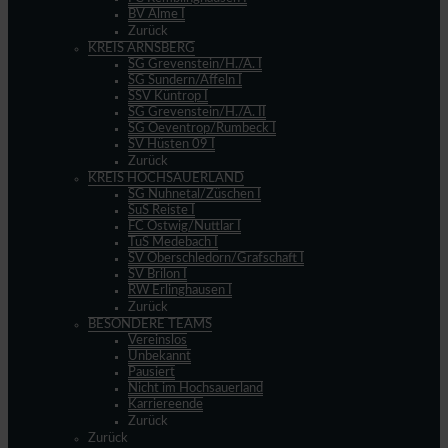
BV Alme I
Zurück
KREIS ARNSBERG
SG Grevenstein/H./A. I
SG Sundern/Affeln I
SSV Küntrop I
SG Grevenstein/H./A. II
SG Oeventrop/Rumbeck I
SV Hüsten 09 I
Zurück
KREIS HOCHSAUERLAND
SG Nuhnetal/Züschen I
SuS Reiste I
FC Ostwig/Nuttlar I
TuS Medebach I
SV Oberschledorn/Grafschaft I
SV Brilon I
RW Erlinghausen I
Zurück
BESONDERE TEAMS
Vereinslos
Unbekannt
Pausiert
Nicht im Hochsauerland
Karriereende
Zurück
Zurück