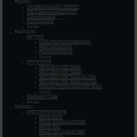
Transfers
Alle Wintertransfers 2026|27
Alle Trainerwechsel 2026|27
Trainerübersicht
Gerüchteküche
Zurück
Marktwerte
AKTUELL
Letzte Marktwertänderungen
Marktwertsprünge
Marktwertverluste
Zurück
STATISTIKEN
Wertvollste HSK-Teams
Wertvollste HSK-Spieler
Wertvollste HSK-Teams pro Liga
Wertvollste HSK-Spieler pro Liga
Marktwert-Entwicklung HSK-Teams
Zurück
Marktwert-Guide
Zurück
Statistiken
SPIELERSTATISTIKEN
Meiste Spiele
Meiste gemeinsame Spiele
Meiste Tore
Meiste Tore in einem Spiel