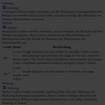
Leistung
Leistung
Leistungs-Cookies werden verwendet, um die wichtigsten Leistungsindizes der
Website zu verstehen und zu analysieren, was dazu beiträgt, den Besuchern ein
besseres Nutzererlebnis zu bieten.
Analyse
Analyse
Analytische Cookies werden verwendet, um zu verstehen, wie Besucher mit der
Website interagieren. Diese Cookies helfen bei der Bereitstellung von
Informationen über die Anzahl der Besucher, die Absprungrate, die
Verkehrsquelle usw.
Cookie
Dauer
Beschreibung
1 year
Google Analytics sets this cookie to calculate visitor, session
1
and campaign data and track site usage for the site's analytics
_ga
month
report. The cookie stores information anonymously and assigns
4 days
a randomly generated number to recognise unique visitors.
1 year
1
Google Analytics sets this cookie to store and count page
_ga_*
month
views.
4 days
Werbung
Werbung
Werbe-Cookies werden verwendet, um Besuchern relevante Werbung und
Marketing-Kampagnen anzubieten. Diese Cookies verfolgen Besucher auf
verschiedenen Websites und sammeln Informationen, um maßgeschneiderte
Werbung zu liefern.