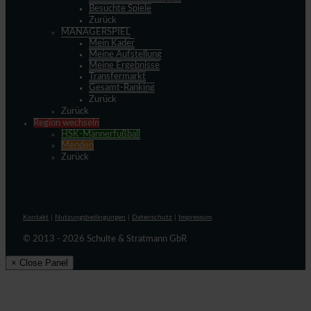
Besuchte Spiele
Zurück
MANAGERSPIEL
Mein Kader
Meine Aufstellung
Meine Ergebnisse
Transfermarkt
Gesamt-Ranking
Zurück
Zurück
Region wechseln
HSK-Männerfußball
Menden
Zurück
Kontakt
|
Nutzungsbedingungen
|
Datenschutz
|
Impressum
© 2013 - 2026 Schulte & Stratmann GbR
× Close Panel