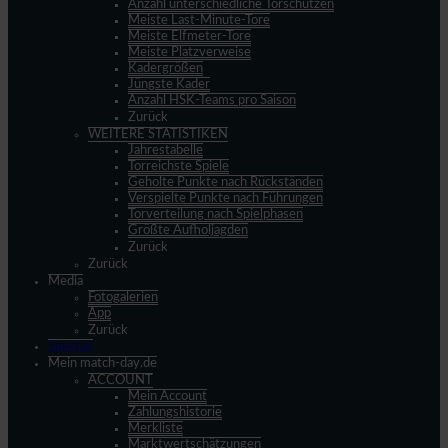
Anzahl unterschiedliche Torschützen
Meiste Last-Minute-Tore
Meiste Elfmeter-Tore
Meiste Platzverweise
Kadergrößen
Jüngste Kader
Anzahl HSK-Teams pro Saison
Zurück
WEITERE STATISTIKEN
Jahrestabelle
Torreichste Spiele
Geholte Punkte nach Rückständen
Verspielte Punkte nach Führungen
Torverteilung nach Spielphasen
Größte Aufholjagden
Zurück
Zurück
Media
Fotogalerien
App
Zurück
Spieltag
Mein match-day.de
ACCOUNT
Mein Account
Zahlungshistorie
Merkliste
Marktwertschätzungen