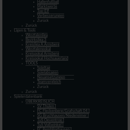
Hallenfußball
Marktwerte
Top-Elf
Verbesserungen
Zurück
Zurück
Ligen & Tools
Westfalenliga
Bezirksliga 3
Kreisliga A Arnsberg
Westfalenpokal
Kreispokal Arnsberg
Kreispokal Hochsauerland
TOOLS
Spieltag
Spielabsagen
Neuansetzungen
Teamvergleich
Zurück
Zurück
Spielerdatenbank
ÜBERKREISLICH
SV Thülen I
FC Fleckenberg/Grafschaft 04 I
SG Bruchhausen/Niedereimer I
TuS Oeventrop I
TuS Voßwinkel I
FC Remblinghausen I