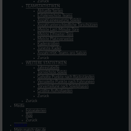
Zurück
TEAMSTATISTIKEN
Aktuelle Serien
Erfolgreichste Teams
Anzahl eingesetzte Spieler
Anzahl unterschiedliche Torschützen
Meiste Last-Minute-Tore
Meiste Elfmeter-Tore
Meiste Platzverweise
Kadergrößen
Jüngste Kader
Anzahl HSK-Teams pro Saison
Zurück
WEITERE STATISTIKEN
Jahrestabelle
Torreichste Spiele
Geholte Punkte nach Rückständen
Verspielte Punkte nach Führungen
Torverteilung nach Spielphasen
Größte Aufholjagden
Zurück
Zurück
Media
Fotogalerien
App
Zurück
Spieltag
Mein match-day.de