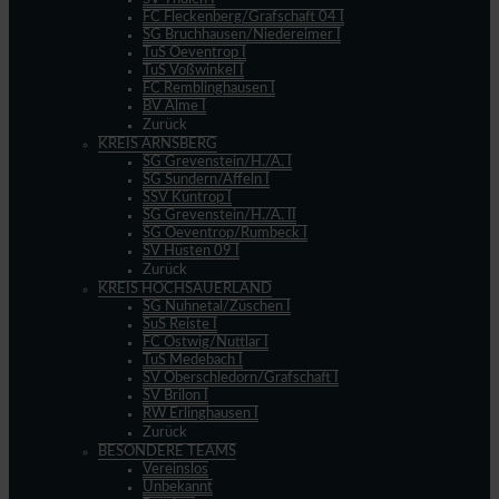
FC Fleckenberg/Grafschaft 04 I
SG Bruchhausen/Niedereimer I
TuS Oeventrop I
TuS Voßwinkel I
FC Remblinghausen I
BV Alme I
Zurück
KREIS ARNSBERG
SG Grevenstein/H./A. I
SG Sundern/Affeln I
SSV Küntrop I
SG Grevenstein/H./A. II
SG Oeventrop/Rumbeck I
SV Hüsten 09 I
Zurück
KREIS HOCHSAUERLAND
SG Nuhnetal/Züschen I
SuS Reiste I
FC Ostwig/Nuttlar I
TuS Medebach I
SV Oberschledorn/Grafschaft I
SV Brilon I
RW Erlinghausen I
Zurück
BESONDERE TEAMS
Vereinslos
Unbekannt