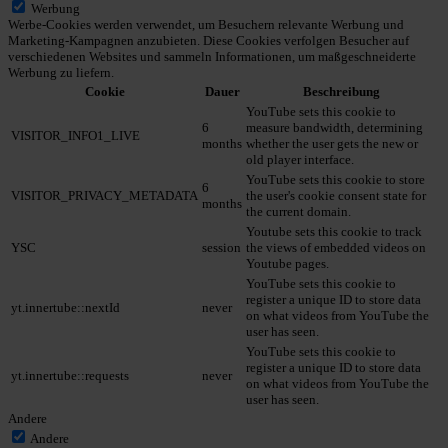
Werbung
Werbe-Cookies werden verwendet, um Besuchern relevante Werbung und
Marketing-Kampagnen anzubieten. Diese Cookies verfolgen Besucher auf
verschiedenen Websites und sammeln Informationen, um maßgeschneiderte
Werbung zu liefern.
Cookie
Dauer
Beschreibung
YouTube sets this cookie to
6
measure bandwidth, determining
VISITOR_INFO1_LIVE
months
whether the user gets the new or
old player interface.
YouTube sets this cookie to store
6
VISITOR_PRIVACY_METADATA
the user's cookie consent state for
months
the current domain.
Youtube sets this cookie to track
YSC
session
the views of embedded videos on
Youtube pages.
YouTube sets this cookie to
register a unique ID to store data
yt.innertube::nextId
never
on what videos from YouTube the
user has seen.
YouTube sets this cookie to
register a unique ID to store data
yt.innertube::requests
never
on what videos from YouTube the
user has seen.
Andere
Andere