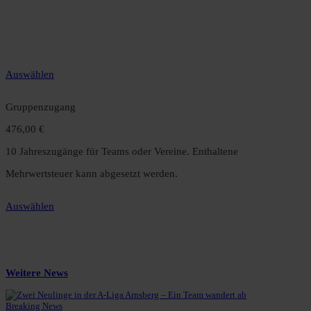
12 Monate unbegrenzter Zugriff auf alle Inhalte. Spare über 15 %
gegenüber dem Monatsabo.
Auswählen
Gruppenzugang
476,00 €
10 Jahreszugänge für Teams oder Vereine. Enthaltene
Mehrwertsteuer kann abgesetzt werden.
Auswählen
Weitere News
Breaking News