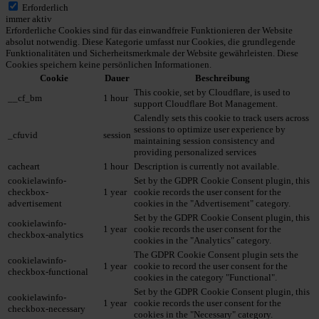
Erforderlich
immer aktiv
Erforderliche Cookies sind für das einwandfreie Funktionieren der Website
absolut notwendig. Diese Kategorie umfasst nur Cookies, die grundlegende
Funktionalitäten und Sicherheitsmerkmale der Website gewährleisten. Diese
Cookies speichern keine persönlichen Informationen.
Cookie
Dauer
Beschreibung
This cookie, set by Cloudflare, is used to
__cf_bm
1 hour
support Cloudflare Bot Management.
Calendly sets this cookie to track users across
sessions to optimize user experience by
_cfuvid
session
maintaining session consistency and
providing personalized services
cacheart
1 hour
Description is currently not available.
cookielawinfo-
Set by the GDPR Cookie Consent plugin, this
checkbox-
1 year
cookie records the user consent for the
advertisement
cookies in the "Advertisement" category.
Set by the GDPR Cookie Consent plugin, this
cookielawinfo-
1 year
cookie records the user consent for the
checkbox-analytics
cookies in the "Analytics" category.
The GDPR Cookie Consent plugin sets the
cookielawinfo-
1 year
cookie to record the user consent for the
checkbox-functional
cookies in the category "Functional".
Set by the GDPR Cookie Consent plugin, this
cookielawinfo-
1 year
cookie records the user consent for the
checkbox-necessary
cookies in the "Necessary" category.