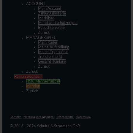
ACCOUNT
Mein Account
Zahlungshistorie
Merkliste
Marktwertschätzungen
Besuchte Spiele
Zurück
MANAGERSPIEL
Mein Kader
Meine Aufstellung
Meine Ergebnisse
Transfermarkt
Gesamt-Ranking
Zurück
Zurück
Region wechseln
HSK-Männerfußball
Menden
Zurück
Kontakt
|
Nutzungsbedingungen
|
Datenschutz
|
Impressum
© 2013 - 2026 Schulte & Stratmann GbR