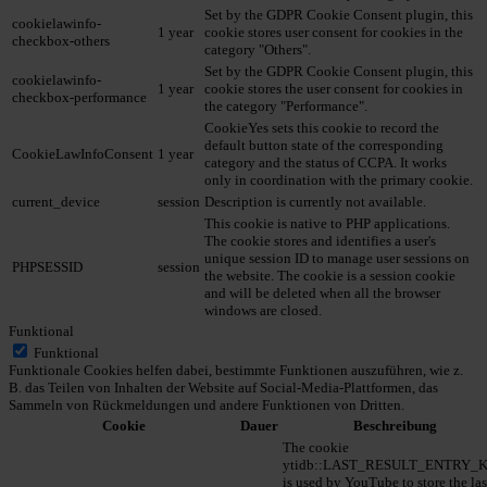
Set by the GDPR Cookie Consent plugin, this
cookielawinfo-
1 year
cookie stores user consent for cookies in the
checkbox-others
category "Others".
Set by the GDPR Cookie Consent plugin, this
cookielawinfo-
1 year
cookie stores the user consent for cookies in
checkbox-performance
the category "Performance".
CookieYes sets this cookie to record the
default button state of the corresponding
CookieLawInfoConsent
1 year
category and the status of CCPA. It works
only in coordination with the primary cookie.
current_device
session
Description is currently not available.
This cookie is native to PHP applications.
The cookie stores and identifies a user's
unique session ID to manage user sessions on
PHPSESSID
session
the website. The cookie is a session cookie
and will be deleted when all the browser
windows are closed.
Funktional
Funktional
Funktionale Cookies helfen dabei, bestimmte Funktionen auszuführen, wie z.
B. das Teilen von Inhalten der Website auf Social-Media-Plattformen, das
Sammeln von Rückmeldungen und andere Funktionen von Dritten.
Cookie
Dauer
Beschreibung
The cookie
ytidb::LAST_RESULT_ENTRY_
is used by YouTube to store the las