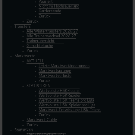
Pausiert
Nicht im Hochsauerland
Karriereende
Zurück
Zurück
Transfers
Alle Wintertransfers 2026|27
Alle Trainerwechsel 2026|27
Trainerübersicht
Gerüchteküche
Zurück
Marktwerte
AKTUELL
Letzte Marktwertänderungen
Marktwertsprünge
Marktwertverluste
Zurück
STATISTIKEN
Wertvollste HSK-Teams
Wertvollste HSK-Spieler
Wertvollste HSK-Teams pro Liga
Wertvollste HSK-Spieler pro Liga
Marktwert-Entwicklung HSK-Teams
Zurück
Marktwert-Guide
Zurück
Statistiken