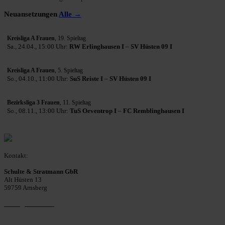
Neuansetzungen
Alle →
Kreisliga A Frauen
, 19. Spieltag
Sa., 24.04., 15:00 Uhr:
RW Erlinghausen I
–
SV Hüsten 09 I
Kreisliga A Frauen
, 5. Spieltag
So., 04.10., 11:00 Uhr:
SuS Reiste I
–
SV Hüsten 09 I
Bezirksliga 3 Frauen
, 11. Spieltag
So., 08.11., 13:00 Uhr:
TuS Oeventrop I
–
FC Remblinghausen I
Kontakt:
Schulte & Stratmann GbR
Alt Hüsten 13
59759 Arnsberg
Beitrag einreichen