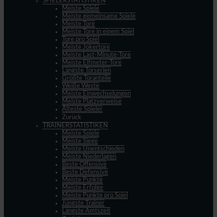
SPIELERSTATISTIKEN
Meiste Spiele
Meiste gemeinsame Spiele
Meiste Tore
Meiste Tore in einem Spiel
Tore pro Spiel
Meiste Jokertore
Meiste Last-Minute-Tore
Meiste Elfmeter-Tore
Längste Torserien
Größte Toranteile
Weiße Weste
Meiste Einwechselungen
Meiste Platzverweise
Älteste Spieler
Zurück
TRAINERSTATISTIKEN
Meiste Spiele
Meiste Siege
Meiste Unentschieden
Meiste Niederlagen
Beste Offensive
Beste Defensive
Meiste Punkte
Meiste Erfolge
Meiste Punkte pro Spiel
Jüngste Trainer
Längste Amtszeit