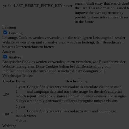
search result entry that was clicke
ytidb::LAST_RESULT_ENTRY_KEY
never
the user. This information is used t
improve the user experience by
providing more relevant search res
in the future.
Leistung
Leistung
Leistungs-Cookies werden verwendet, um die wichtigsten Leistungsindizes der
Website zu verstehen und zu analysieren, was dazu beiträgt, den Besuchern ein
besseres Nutzererlebnis zu bieten.
Analyse
Analyse
Analytische Cookies werden verwendet, um zu verstehen, wie Besucher mit der
Website interagieren. Diese Cookies helfen bei der Bereitstellung von
Informationen über die Anzahl der Besucher, die Absprungrate, die
Verkehrsquelle usw.
Cookie
Dauer
Beschreibung
1 year
Google Analytics sets this cookie to calculate visitor, session
1
and campaign data and track site usage for the site's analytics
_ga
month
report. The cookie stores information anonymously and assigns
4 days
a randomly generated number to recognise unique visitors.
1 year
1
Google Analytics sets this cookie to store and count page
_ga_*
month
views.
4 days
Werbung