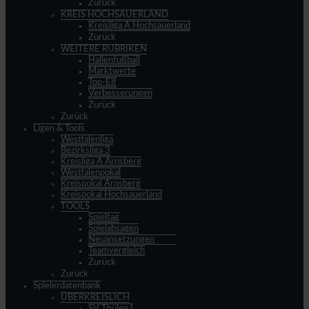
Zurück
KREIS HOCHSAUERLAND
Kreisliga A Hochsauerland
Zurück
WEITERE RUBRIKEN
Hallenfußball
Marktwerte
Top-Elf
Verbesserungen
Zurück
Zurück
Ligen & Tools
Westfalenliga
Bezirksliga 3
Kreisliga A Arnsberg
Westfalenpokal
Kreispokal Arnsberg
Kreispokal Hochsauerland
TOOLS
Spieltag
Spielabsagen
Neuansetzungen
Teamvergleich
Zurück
Zurück
Spielerdatenbank
ÜBERKREISLICH
SV Thülen I