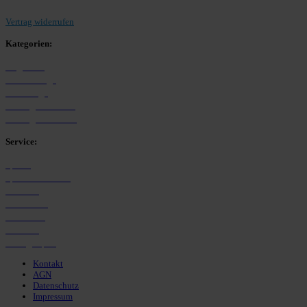
Vertrag widerrufen
Kategorien:
Allgemein
Westfalenliga
Bezirksliga
Kreisliga A Arnsberg
Kreisliga B Arnsberg
Service:
Spieltag
Spielerdatenbank
Transfers
Marktwerte
Statistiken
Gerüchte
Managerspiel
Kontakt
AGN
Datenschutz
Impressum