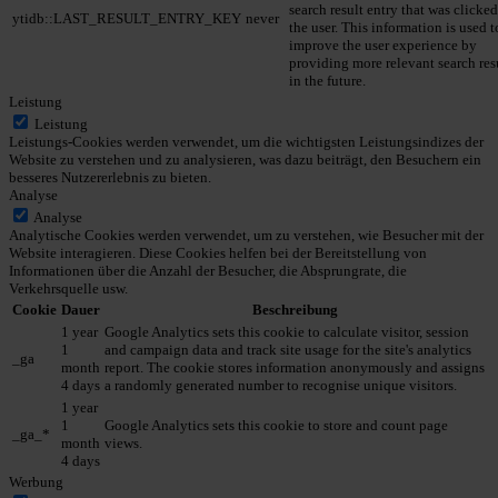
search result entry that was clicke
ytidb::LAST_RESULT_ENTRY_KEY
never
the user. This information is used t
improve the user experience by
providing more relevant search res
in the future.
Leistung
Leistung
Leistungs-Cookies werden verwendet, um die wichtigsten Leistungsindizes der
Website zu verstehen und zu analysieren, was dazu beiträgt, den Besuchern ein
besseres Nutzererlebnis zu bieten.
Analyse
Analyse
Analytische Cookies werden verwendet, um zu verstehen, wie Besucher mit der
Website interagieren. Diese Cookies helfen bei der Bereitstellung von
Informationen über die Anzahl der Besucher, die Absprungrate, die
Verkehrsquelle usw.
Cookie
Dauer
Beschreibung
1 year
Google Analytics sets this cookie to calculate visitor, session
1
and campaign data and track site usage for the site's analytics
_ga
month
report. The cookie stores information anonymously and assigns
4 days
a randomly generated number to recognise unique visitors.
1 year
1
Google Analytics sets this cookie to store and count page
_ga_*
month
views.
4 days
Werbung