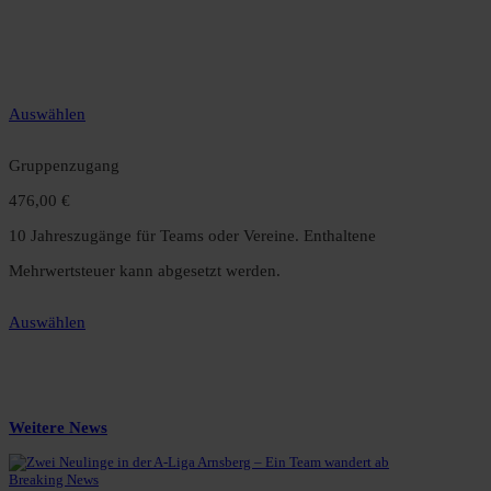
12 Monate unbegrenzter Zugriff auf alle Inhalte. Spare über 15 %
gegenüber dem Monatsabo.
Auswählen
Gruppenzugang
476,00 €
10 Jahreszugänge für Teams oder Vereine. Enthaltene
Mehrwertsteuer kann abgesetzt werden.
Auswählen
Weitere News
Breaking News