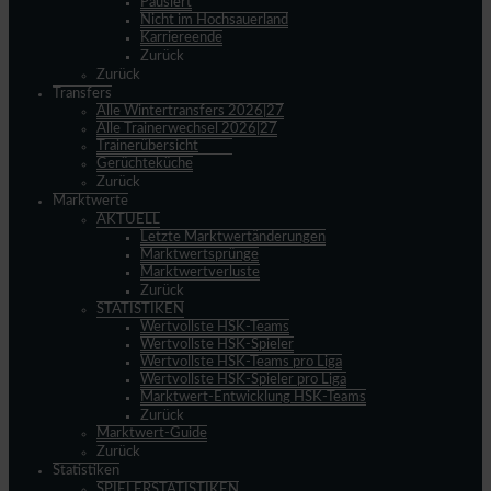
Pausiert
Nicht im Hochsauerland
Karriereende
Zurück
Zurück
Transfers
Alle Wintertransfers 2026|27
Alle Trainerwechsel 2026|27
Trainerübersicht
Gerüchteküche
Zurück
Marktwerte
AKTUELL
Letzte Marktwertänderungen
Marktwertsprünge
Marktwertverluste
Zurück
STATISTIKEN
Wertvollste HSK-Teams
Wertvollste HSK-Spieler
Wertvollste HSK-Teams pro Liga
Wertvollste HSK-Spieler pro Liga
Marktwert-Entwicklung HSK-Teams
Zurück
Marktwert-Guide
Zurück
Statistiken
SPIELERSTATISTIKEN