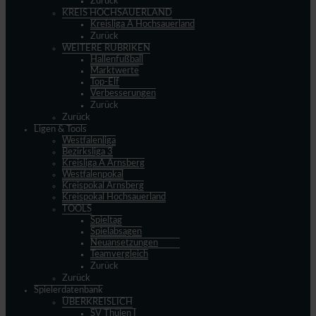
Zurück
KREIS HOCHSAUERLAND
Kreisliga A Hochsauerland
Zurück
WEITERE RUBRIKEN
Hallenfußball
Marktwerte
Top-Elf
Verbesserungen
Zurück
Zurück
Ligen & Tools
Westfalenliga
Bezirksliga 3
Kreisliga A Arnsberg
Westfalenpokal
Kreispokal Arnsberg
Kreispokal Hochsauerland
TOOLS
Spieltag
Spielabsagen
Neuansetzungen
Teamvergleich
Zurück
Zurück
Spielerdatenbank
ÜBERKREISLICH
SV Thülen I