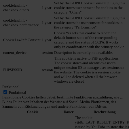
Set by the GDPR Cookie Consent plugin, this
cookielawinfo-
1 year
cookie stores user consent for cookies in the
checkbox-others
category "Others".
Set by the GDPR Cookie Consent plugin, this
cookielawinfo-
1 year
cookie stores the user consent for cookies in
checkbox-performance
the category "Performance".
CookieYes sets this cookie to record the
default button state of the corresponding
CookieLawInfoConsent
1 year
category and the status of CCPA. It works
only in coordination with the primary cookie.
current_device
session
Description is currently not available.
This cookie is native to PHP applications.
The cookie stores and identifies a user's
unique session ID to manage user sessions on
PHPSESSID
session
the website. The cookie is a session cookie
and will be deleted when all the browser
windows are closed.
Funktional
Funktional
Funktionale Cookies helfen dabei, bestimmte Funktionen auszuführen, wie z.
B. das Teilen von Inhalten der Website auf Social-Media-Plattformen, das
Sammeln von Rückmeldungen und andere Funktionen von Dritten.
Cookie
Dauer
Beschreibung
The cookie
ytidb::LAST_RESULT_ENTRY_
is used by YouTube to store the las