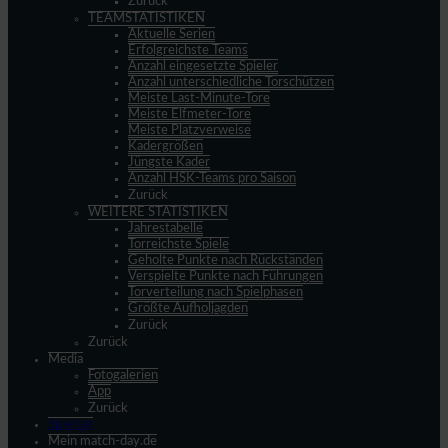
Zurück
TEAMSTATISTIKEN
Aktuelle Serien
Erfolgreichste Teams
Anzahl eingesetzte Spieler
Anzahl unterschiedliche Torschützen
Meiste Last-Minute-Tore
Meiste Elfmeter-Tore
Meiste Platzverweise
Kadergrößen
Jüngste Kader
Anzahl HSK-Teams pro Saison
Zurück
WEITERE STATISTIKEN
Jahrestabelle
Torreichste Spiele
Geholte Punkte nach Rückständen
Verspielte Punkte nach Führungen
Torverteilung nach Spielphasen
Größte Aufholjagden
Zurück
Zurück
Media
Fotogalerien
App
Zurück
Spieltag
Mein match-day.de