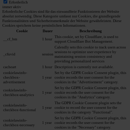
Erforderlich
immer aktiv
Erforderliche Cookies sind für das einwandfreie Funktionieren der Website
absolut notwendig. Diese Kategorie umfasst nur Cookies, die grundlegende
Funktionalitäten und Sicherheitsmerkmale der Website gewährleisten. Diese
Cookies speichern keine persönlichen Informationen.
Cookie
Dauer
Beschreibung
This cookie, set by Cloudflare, is used to
__cf_bm
1 hour
support Cloudflare Bot Management.
Calendly sets this cookie to track users across
sessions to optimize user experience by
_cfuvid
session
maintaining session consistency and
providing personalized services
cacheart
1 hour
Description is currently not available.
cookielawinfo-
Set by the GDPR Cookie Consent plugin, this
checkbox-
1 year
cookie records the user consent for the
advertisement
cookies in the "Advertisement" category.
Set by the GDPR Cookie Consent plugin, this
cookielawinfo-
1 year
cookie records the user consent for the
checkbox-analytics
cookies in the "Analytics" category.
The GDPR Cookie Consent plugin sets the
cookielawinfo-
1 year
cookie to record the user consent for the
checkbox-functional
cookies in the category "Functional".
Set by the GDPR Cookie Consent plugin, this
cookielawinfo-
1 year
cookie records the user consent for the
checkbox-necessary
cookies in the "Necessary" category.