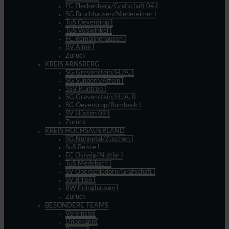
FC Fleckenberg/Grafschaft 04 I
SG Bruchhausen/Niedereimer I
TuS Oeventrop I
TuS Voßwinkel I
FC Remblinghausen I
BV Alme I
Zurück
KREIS ARNSBERG
SG Grevenstein/H./A. I
SG Sundern/Affeln I
SSV Küntrop I
SG Grevenstein/H./A. II
SG Oeventrop/Rumbeck I
SV Hüsten 09 I
Zurück
KREIS HOCHSAUERLAND
SG Nuhnetal/Züschen I
SuS Reiste I
FC Ostwig/Nuttlar I
TuS Medebach I
SV Oberschledorn/Grafschaft I
SV Brilon I
RW Erlinghausen I
Zurück
BESONDERE TEAMS
Vereinslos
Unbekannt