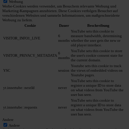
Werbung
Werbe-Cookies werden verwendet, um Besuchern relevante Werbung und
Marketing-Kampagnen anzubieten. Diese Cookies verfolgen Besucher auf
verschiedenen Websites und sammeln Informationen, um maßgeschneiderte
Werbung zu liefern.
Cookie
Dauer
Beschreibung
YouTube sets this cookie to
6
measure bandwidth, determining
VISITOR_INFO1_LIVE
months
whether the user gets the new or
old player interface.
YouTube sets this cookie to store
6
VISITOR_PRIVACY_METADATA
the user's cookie consent state for
months
the current domain.
Youtube sets this cookie to track
YSC
session
the views of embedded videos on
Youtube pages.
YouTube sets this cookie to
register a unique ID to store data
yt.innertube::nextId
never
on what videos from YouTube the
user has seen.
YouTube sets this cookie to
register a unique ID to store data
yt.innertube::requests
never
on what videos from YouTube the
user has seen.
Andere
Andere