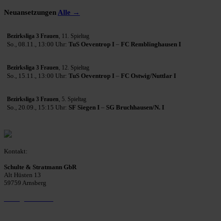
Neuansetzungen
Alle →
Bezirksliga 3 Frauen
, 11. Spieltag
So., 08.11., 13:00 Uhr:
TuS Oeventrop I
–
FC Remblinghausen I
Bezirksliga 3 Frauen
, 12. Spieltag
So., 15.11., 13:00 Uhr:
TuS Oeventrop I
–
FC Ostwig/Nuttlar I
Bezirksliga 3 Frauen
, 5. Spieltag
So., 20.09., 15:15 Uhr:
SF Siegen I
–
SG Bruchhausen/N. I
Kontakt:
Schulte & Stratmann GbR
Alt Hüsten 13
59759 Arnsberg
Beitrag einreichen