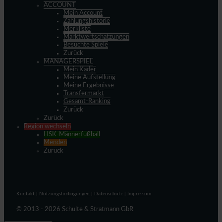
ACCOUNT
Mein Account
Zahlungshistorie
Merkliste
Marktwertschätzungen
Besuchte Spiele
Zurück
MANAGERSPIEL
Mein Kader
Meine Aufstellung
Meine Ergebnisse
Transfermarkt
Gesamt-Ranking
Zurück
Zurück
Region wechseln
HSK-Männerfußball
Menden
Zurück
Kontakt
|
Nutzungsbedingungen
|
Datenschutz
|
Impressum
© 2013 - 2026 Schulte & Stratmann GbR