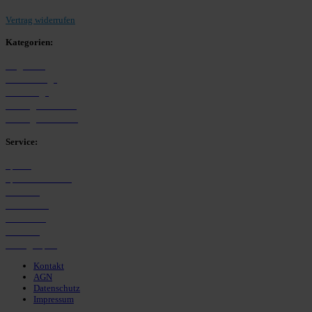
Vertrag widerrufen
Kategorien:
Allgemein
Westfalenliga
Bezirksliga
Kreisliga A Arnsberg
Kreisliga B Arnsberg
Service:
Spieltag
Spielerdatenbank
Transfers
Marktwerte
Statistiken
Gerüchte
Managerspiel
Kontakt
AGN
Datenschutz
Impressum